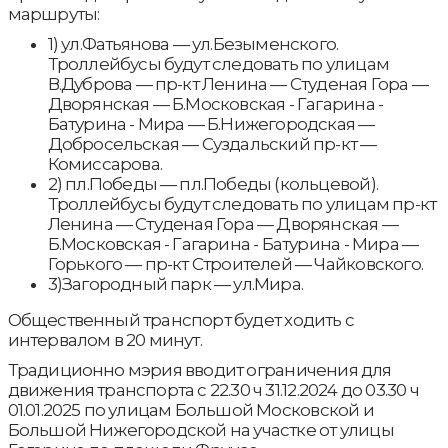
маршруты:
1) ул.Фатьянова — ул.Безыменского.
Троллейбусы будут следовать по улицам
В.Дуброва — пр-кт Ленина — Студеная Гора —
Дворянская — Б.Московская - Гагарина -
Батурина - Мира — Б.Нижегородская —
Добросельская — Суздальский пр-кт —
Комиссарова.
2) пл.Победы — пл.Победы (кольцевой).
Троллейбусы будут следовать по улицам пр-кт
Ленина — Студеная Гора — Дворянская —
Б.Московская - Гагарина - Батурина - Мира —
Горького — пр-кт Строителей — Чайковского.
3)Загородный парк — ул.Мира.
Общественный транспорт будет ходить с
интервалом в 20 минут.
Традиционно мэрия вводит ограничения для
движения транспорта с 22.30 ч 31.12.2024 до 03.30 ч
01.01.2025 по улицам Большой Московской и
Большой Нижегородской на участке от улицы