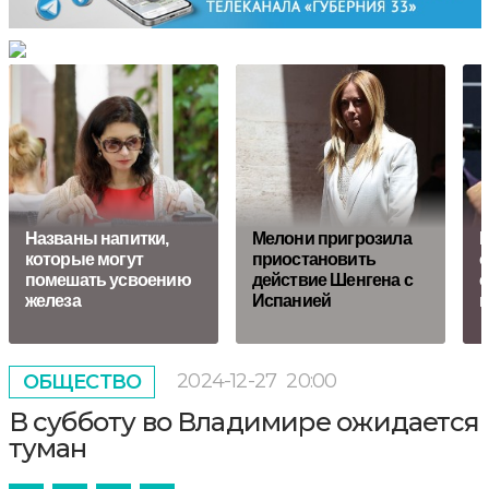
Названы напитки,
Мелони пригрозила
М
которые могут
приостановить
о
помешать усвоению
действие Шенгена с
с
железа
Испанией
п
2024-12-27
20:00
ОБЩЕСТВО
В субботу во Владимире ожидается
туман