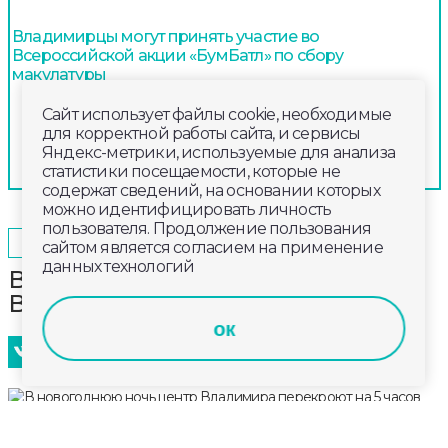
Владимирцы могут принять участие во
Всероссийской акции «БумБатл» по сбору
макулатуры
Сайт использует файлы cookie, необходимые
для корректной работы сайта, и сервисы
Яндекс-метрики, используемые для анализа
статистики посещаемости, которые не
содержат сведений, на основании которых
можно идентифицировать личность
пользователя. Продолжение пользования
2024-12-31
10:00
ОБЩЕСТВО
сайтом является согласием на применение
данных технологий
В новогоднюю ночь центр
Владимира перекроют на 5 часов
ок
31 декабря с 22.30 до 03.30 завтрашнего дня будет