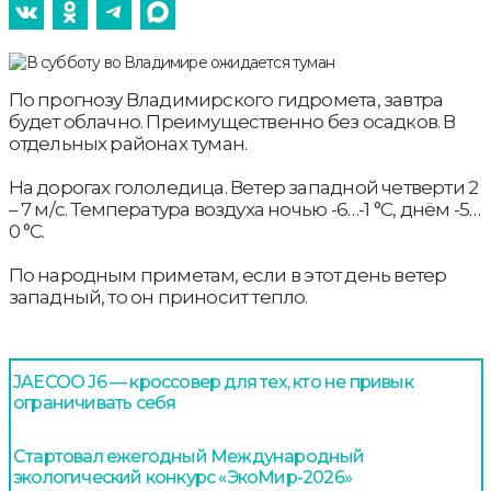
По прогнозу Владимирского гидромета, завтра
будет облачно. Преимущественно без осадков. В
отдельных районах туман.
На дорогах гололедица. Ветер западной четверти 2
– 7 м/с. Температура воздуха ночью -6…-1 °С, днём -5…
0 °С.
По народным приметам, если в этот день ветер
западный, то он приносит тепло.
JAECOO J6 — кроссовер для тех, кто не привык
ограничивать себя
Стартовал ежегодный Международный
экологический конкурс «ЭкоМир-2026»