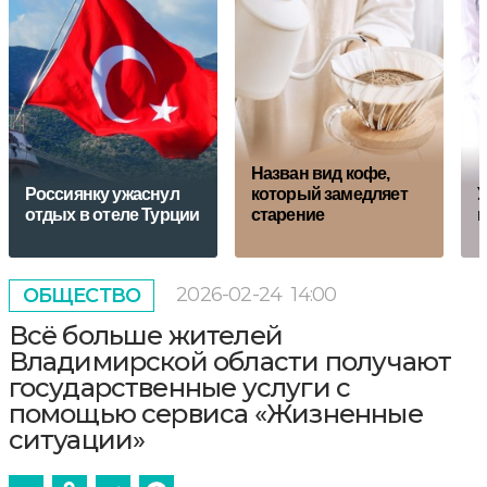
Назван вид кофе,
Россиянку ужаснул
который замедляет
У
отдых в отеле Турции
старение
п
2026-02-24
14:00
ОБЩЕСТВО
Всё больше жителей
Владимирской области получают
государственные услуги с
помощью сервиса «Жизненные
ситуации»