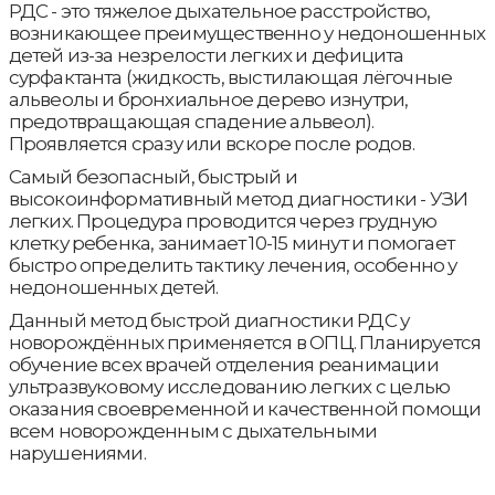
РДС - это тяжелое дыхательное расстройство,
возникающее преимущественно у недоношенных
детей из-за незрелости легких и дефицита
сурфактанта (жидкость, выстилающая лёгочные
альвеолы и бронхиальное дерево изнутри,
предотвращающая спадение альвеол).
Проявляется сразу или вскоре после родов.
Самый безопасный, быстрый и
высокоинформативный метод диагностики - УЗИ
легких. Процедура проводится через грудную
клетку ребенка, занимает 10-15 минут и помогает
быстро определить тактику лечения, особенно у
недоношенных детей.
Данный метод быстрой диагностики РДС у
новорождённых применяется в ОПЦ. Планируется
обучение всех врачей отделения реанимации
ультразвуковому исследованию легких с целью
оказания своевременной и качественной помощи
всем новорожденным с дыхательными
нарушениями.