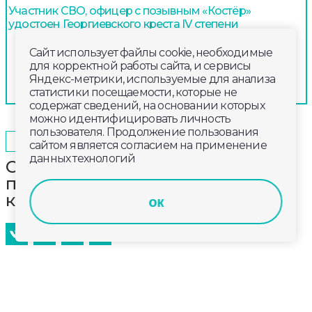
Участник СВО, офицер с позывным «Костёр»
удостоен Георгиевского креста IV степени
Сайт использует файлы cookie, необходимые
для корректной работы сайта, и сервисы
Яндекс-метрики, используемые для анализа
статистики посещаемости, которые не
содержат сведений, на основании которых
можно идентифицировать личность
пользователя. Продолжение пользования
2026-02-22
09:00
ОБЩЕСТВО
сайтом является согласием на применение
данных технологий
Студенческим семьям в
приоритетном порядке выделят
комнаты в общежитиях вузов
ок
Соответствующий закон одобрили сенаторы. Он