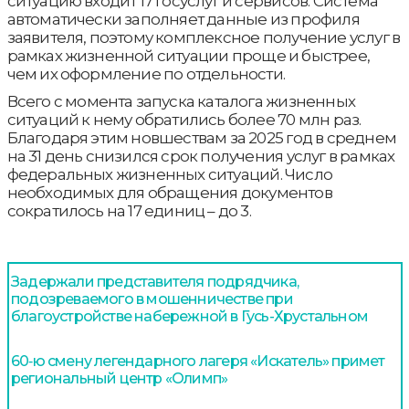
ситуацию входит 17 госуслуг и сервисов. Система
автоматически заполняет данные из профиля
заявителя, поэтому комплексное получение услуг в
рамках жизненной ситуации проще и быстрее,
чем их оформление по отдельности.
Всего с момента запуска каталога жизненных
ситуаций к нему обратились более 70 млн раз.
Благодаря этим новшествам за 2025 год в среднем
на 31 день снизился срок получения услуг в рамках
федеральных жизненных ситуаций. Число
необходимых для обращения документов
сократилось на 17 единиц – до 3.
Задержали представителя подрядчика,
подозреваемого в мошенничестве при
благоустройстве набережной в Гусь-Хрустальном
60‑ю смену легендарного лагеря «Искатель» примет
региональный центр «Олимп»