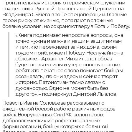
пронзительная история о героическом служении
священника Русской Православной Церкви отца
Владимира Сычёва в зоне спецоперации. Главные
герои рискуют жизнью, попадают в сложные
боевые условия, но сохраняют веру в Бога и Победу.
«Книга поднимает непростые вопросы, она
точно нужна и важна и нашим защитникам
и тем, кто переживает за них дома, своим
трудом приближает Победу. Неслучайно на
обложке – Архангел Михаил, этот образ
будет вселять силы и уверенность в наших
ребят. Это печатное слово помогает бойцам
осознавать, что они здесь и сейчас творят
историю. Патриотизм тесно связан с
духовностью. Одно не может быть без
другого», – подчеркнул Дмитрий Лызлов.
Повесть Ивана Соловьёва рассказывает о
ежедневной боевой работе различных родов
войск Вооружённых Сил РФ, волонтёров,
добровольческих и профессиональных
формирований, бойцы которых с большой