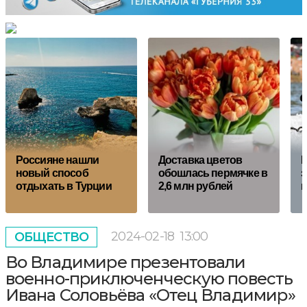
Россияне нашли
Доставка цветов
К
новый способ
обошлась пермячке в
з
отдыхать в Турции
2,6 млн рублей
к
2024-02-18
13:00
ОБЩЕСТВО
Во Владимире презентовали
военно-приключенческую повесть
Ивана Соловьёва «Отец Владимир»