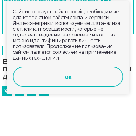
Сайт использует файлы cookie, необходимые
для корректной работы сайта, и сервисы
Яндекс-метрики, используемые для анализа
статистики посещаемости, которые не
содержат сведений, на основании которых
можно идентифицировать личность
пользователя. Продолжение пользования
2024-02-16
18:00
ОБЩЕСТВО
сайтом является согласием на применение
данных технологий
Владимирских автомобилистов
просят убрать машины с ряда улиц
для уборки снега
ок
Владимирская мэрия обратилась к автолюбителям
с просьбой убрать личный транспорт с дорог
города. Эта мера позволит спецтранспорту