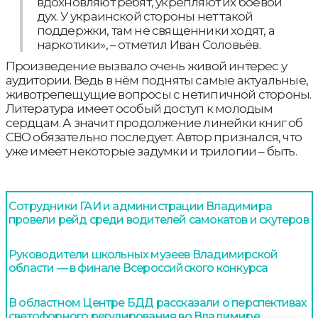
вдохновляют ребят, укрепляют их боевой
дух. У украинской стороны нет такой
поддержки, там не священники ходят, а
наркотики», – отметил Иван Соловьёв.
Произведение вызвало очень живой интерес у
аудитории. Ведь в нём подняты самые актуальные,
животрепещущие вопросы с нетипичной стороны.
Литература имеет особый доступ к молодым
сердцам. А значит продолжение линейки книг об
СВО обязательно последует. Автор признался, что
уже имеет некоторые задумки и трилогии – быть.
Сотрудники ГАИ и администрации Владимира
провели рейд среди водителей самокатов и скутеров
Руководители школьных музеев Владимирской
области — в финале Всероссийского конкурса
В областном Центре БДД рассказали о перспективах
светофорного регулирования во Владимире