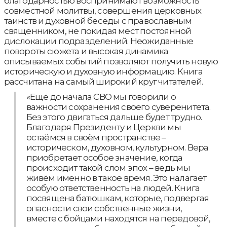
благодарностью воспринимают возможность
совместной молитвы, совершения церковных
таинств и духовной беседы с православным
священником, не покидая мест постоянной
дислокации подразделений. Неожиданные
повороты сюжета и высокая динамика
описываемых событий позволяют получить новую
историческую и духовную информацию. Книга
рассчитана на самый широкий круг читателей.
«Ещё до начала СВО мы говорили о
важности сохранения своего суверенитета.
Без этого двигаться дальше будет трудно.
Благодаря Президенту и Церкви мы
остаёмся в своём пространстве –
историческом, духовном, культурном. Вера
приобретает особое значение, когда
происходит такой слом эпох – ведь мы
живём именно в такое время. Это налагает
особую ответственность на людей. Книга
посвящена батюшкам, которые, подвергая
опасности свои собственные жизни,
вместе с бойцами находятся на передовой,