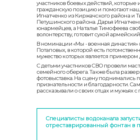
участников боевых действий, которые
гражданскую позицию и помогают наш
Игнатченко из Киржачского района и 
Петушинского района. Дарья Игнатчен
юнармейцев, а Наталья Тимофеева сво
волонтерству, готовит сухой армейский
В номинации «Мы - военная династия»
Потаповых, в которой есть потомствен
мужество которых является примером 
С детьми участников СВО провели мас
семейного оберега. Также была развер
фотовыставка. На сцену поднимались го
признательности и благодарности. Са
рассказывали о своих отцах и мужьях с
Специалисты водоканала запуст
отреставрированный фонтан в п