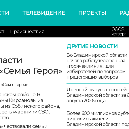
СТИ
ТЕЛЕВИДЕНИЕ
ПРОЕКТЫ
РА
06.08
рт
Происшествия
четверг
ДРУГИЕ НОВОСТИ
Во Владимирской области
ласти
начала работу телефонная
«горячая линия» для
«Семья Героя»
избирателей по вопросам
предстоящих выборов
Дневной выпуск новостей
чском районе. В
Владимирской области за 
ены Кирсановы из
августа 2026 года
ы из Собинского района,
 есть участники СВО,
Более 600 миллионов рубл
тво.
лишились жители
Владимирской области по
 чествовали семьи