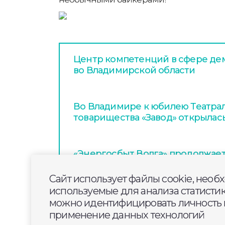
Центр компетенций в сфере де
во Владимирской области
Во Владимире к юбилею Театра
товарищества «Завод» открылас
«Энергосбыт Волга» продолжает
конкурс журналистских работ «
Сайт использует файлы cookie, необ
используемые для анализа статисти
можно идентифицировать личность п
применение данных технологий