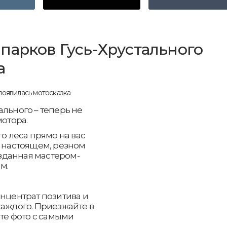
парков Гусь-Хрустального
а
ального – теперь не
мотора.
го леса прямо на вас
а настоящем, резном
озданная мастером-
м.
онцентрат позитива и
каждого. Приезжайте в
йте фото с самыми