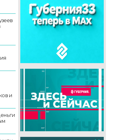
узеев
в
ция
й
ков и
деньги
ым