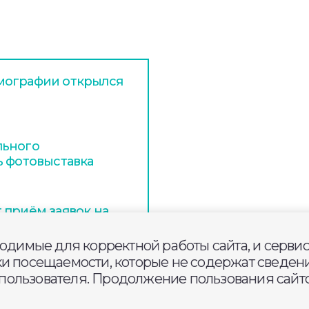
мографии открылся
льного
ь фотовыставка
 приём заявок на
Энергия слова»
ходимые для корректной работы сайта, и серви
ки посещаемости, которые не содержат сведени
ользователя. Продолжение пользования сайто