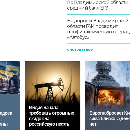
Во Владимирской области
средний балл ЕГЭ
На дорогах Владимирской
области ГАИ проводит
профилактическую опера
«Автобус»
смотреть все
Индия начала
едрёк
требовать огромных
Европа бросает Ки
скидок на
зима близко, а ден
ины
российскую нефть
нет