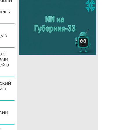
учили
лекса
дую
 с
ками
ей в
ский
ист
ссии