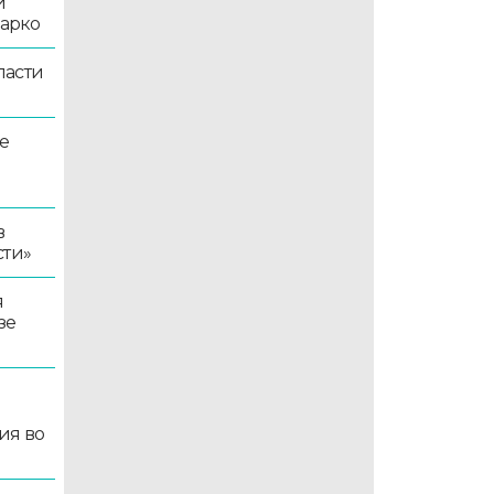
й
жарко
ласти
е
в
сти»
я
зе
ия во