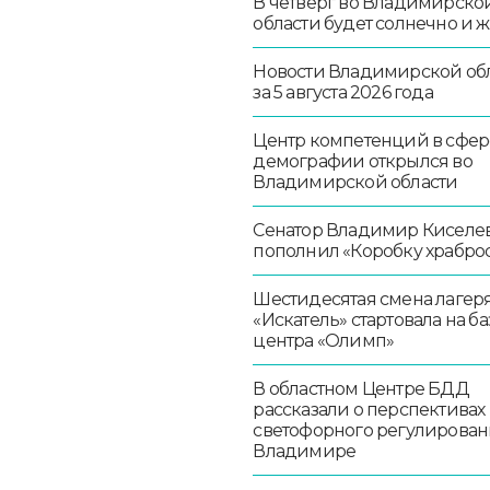
В четверг во Владимирско
области будет солнечно и 
Новости Владимирской об
за 5 августа 2026 года
Центр компетенций в сфер
демографии открылся во
Владимирской области
Сенатор Владимир Киселе
пополнил «Коробку храбро
Шестидесятая смена лагер
«Искатель» стартовала на ба
центра «Олимп»
В областном Центре БДД
рассказали о перспективах
светофорного регулирован
Владимире