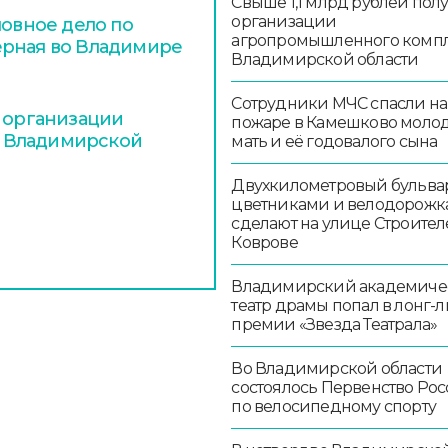
Свыше 1,1 млрд рублей пол
организации
ловное дело по
агропромышленного комп
ерная во Владимире
Владимирской области
Сотрудники МЧС спасли на
и организации
пожаре в Камешково моло
 Владимирской
мать и её годовалого сына
Двухкилометровый бульвар
цветниками и велодорож
сделают на улице Строител
Коврове
Владимирский академиче
театр драмы попал в лонг-л
премии «Звезда Театрала»
Во Владимирской области
состоялось Первенство Ро
по велосипедному спорту