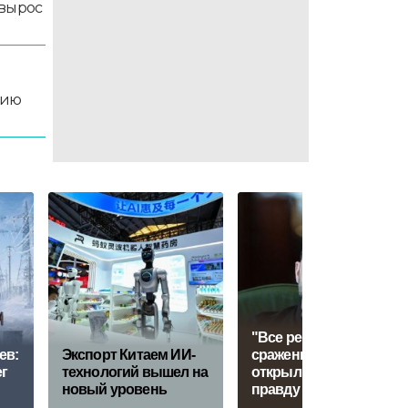
 вырос
цию
"Все решит одно
ев:
Экспорт Китаем ИИ-
сражение". Зеленский
ег
технологий вышел на
открыл страшную
новый уровень
правду