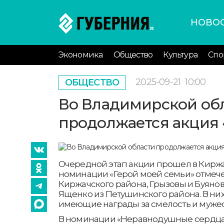
НОВО
Экономика
Общество
Культура
Спо
2025-09-21
10:00
ОБЩЕСТВО
Во Владимирской об
продолжается акция 
Очередной этап акции прошел в Киржа
номинации «Герой моей семьи» отмеч
Киржачского района, Грызовы и Буянов
Ященко из Петушинского района. В них
имеющие награды за смелость и мужес
В номинации «Неравнодушные сердца»