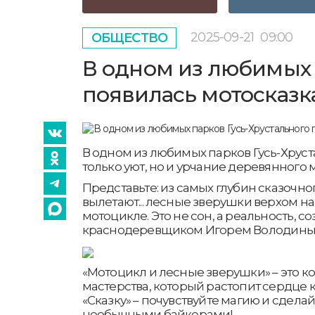
2025-09-21
09:00
ОБЩЕСТВО
В одном из любимых 
появилась мотосказк
В одном из любимых парков Гусь-Хруст
только уют, но и урчание деревянного 
Представьте: из самых глубин сказочно
вылетают... лесные зверушки верхом н
мотоцикле. Это не сон, а реальность, с
краснодеревщиком Игорем Володины
«Мотоцикл и лесные зверушки» – это к
мастерства, который растопит сердце 
«Сказку» – почувствуйте магию и сдела
необычными байкерами!