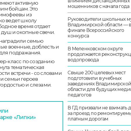
влиянием дистанционных
 имеют активную
мошенников с начала года
им бойцам. Это
Тимофеевы из
Руководители школьных м
ко ведет школу
Владимирской области — 
бодное время отдает
финале Всероссийского
 душ и окопные свечи.
конкурса
 наградили семью
ные военные, доблесть и
В Меленковском округе
для подражания.
продолжается реконструк
водопровода
тер-класс по созданию
нута тематическая
Свыше 200 целевых мест
сти встречи - со словами
подготовили в учебных
ми семьи героев
заведениях Владимирско
 гордостью и слезами.
области для будущих меди
педагогов
В ГД призвали не взимать 
или
за проезд по ремонтируем
арке «Липки»
платным дорогам