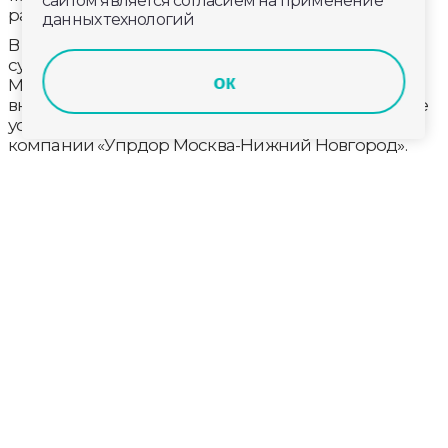
сайтом является согласием на применение
расчищают полосу отвода от поросли.
данных технологий
В местах производства работ проезжая часть
сужена. Проезд по свободным полосам.
ок
Максимальная скорость – 50 км/ч. Будьте
внимательными, следите за знаками. Соблюдайте
установленную схему движения, - уточняют в
компании «Упрдор Москва-Нижний Новгород».
На одном участке предстоит выполнить только
текущие работы: устранение деформаций и
повреждений в покрытии. Их завершат к концу
августа.
На другом, трехкилометровом участке пройдут
более обстоятельные работы. Замена асфальта,
укрепление обочин, устройство тротуаров. Они
закончатся в конце года.
К началу отопительного сезона во Владимире
планируют привести в порядок больше
17 километров сетей