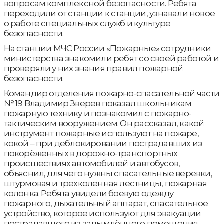
вопросам комплексной безопасности. Ребята
переходили от станции к станции, узнавали новое
о работе специальных служб и культуре
безопасности.
На станции МЧС России «Пожарные» сотрудники
министерства знакомили ребят со своей работой и
проверяли у них знания правил пожарной
безопасности.
Командир отделения пожарно-спасательной части
№ 19 Владимир Зверев показал школьникам
пожарную технику и познакомил с пожарно-
тактическим вооружением. Он рассказал, какой
инструмент пожарные используют на пожаре,
кокой – при деблокировании пострадавших из
покорёженных в дорожно-транспортных
происшествиях автомобилей и автобусов,
объяснил, для чего нужны спасательные веревки,
штурмовая и трехколенная лестницы, пожарная
колонка. Ребята увидели боевую одежду
пожарного, дыхательный аппарат, спасательное
устройство, которое используют для эвакуации
пострадавшего из задымлённого помещения.