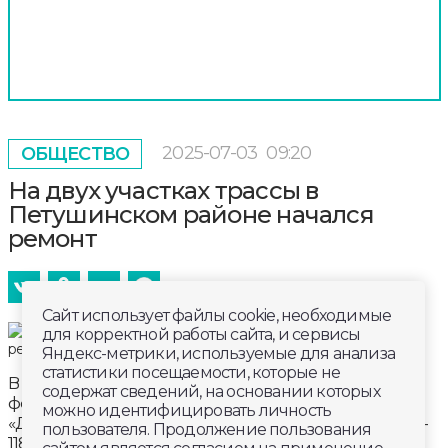
2025-07-03
09:20
ОБЩЕСТВО
На двух участках трассы в
Петушинском районе начался
ремонт
Сайт использует файлы cookie, необходимые
для корректной работы сайта, и сервисы
Яндекс-метрики, используемые для анализа
статистики посещаемости, которые не
В Петушинском районе введены ограничения на
содержат сведений, на основании которых
федеральной трассе М-7 «Волга». Компания
можно идентифицировать личность
«ДЭП-7» готовится к ремонту дороги на участке 94-
пользователя. Продолжение пользования
118 км. Он проходит по городу Покров. Рабочие