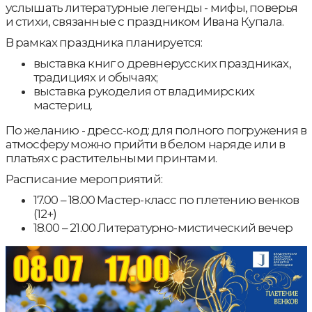
услышать литературные легенды - мифы, поверья
и стихи, связанные с праздником Ивана Купала.
В рамках праздника планируется:
выставка книг о древнерусских праздниках,
традициях и обычаях;
выставка рукоделия от владимирских
мастериц.
По желанию - дресс-код: для полного погружения в
атмосферу можно прийти в белом наряде или в
платьях с растительными принтами.
Расписание мероприятий:
17.00 – 18.00 Мастер-класс по плетению венков
(12+)
18.00 – 21.00 Литературно-мистический вечер