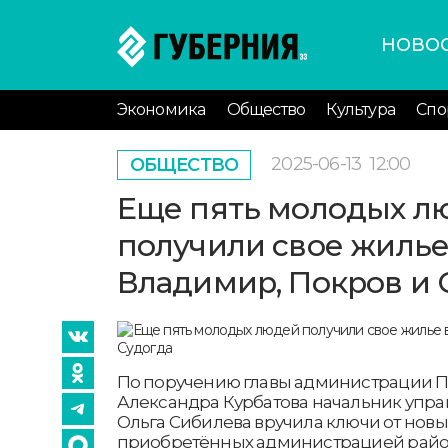
НОВО
Экономика
Общество
Культура
Спо
2025-06-13
12:00
ОБЩЕСТВО
Еще пять молодых л
получили свое жилье
Владимир, Покров и 
По поручению главы администрации 
Александра Курбатова начальник упра
Ольга Сибилева вручила ключи от новы
приобретённых администрацией райо