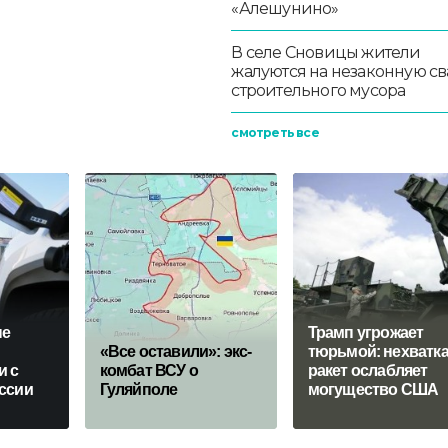
«Алешунино»
В селе Сновицы жители
жалуются на незаконную св
строительного мусора
смотреть все
ые
Трамп угрожает
«Все оставили»: экс-
тюрьмой: нехватк
и с
комбат ВСУ о
ракет ослабляет
ссии
Гуляйполе
могущество США