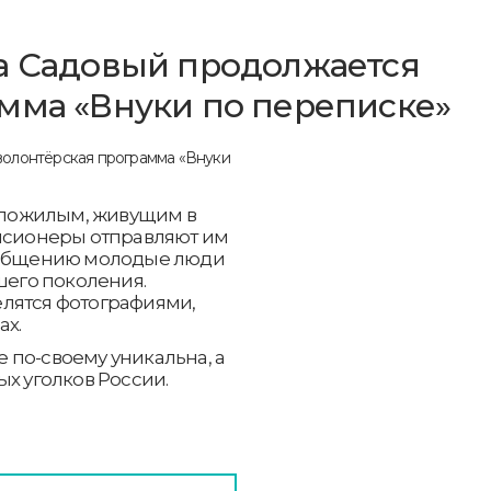
а Садовый продолжается
мма «Внуки по переписке»
пожилым, живущим в
енсионеры отправляют им
у общению молодые люди
шего поколения.
лятся фотографиями,
ах.
 по-своему уникальна, а
ых уголков России.