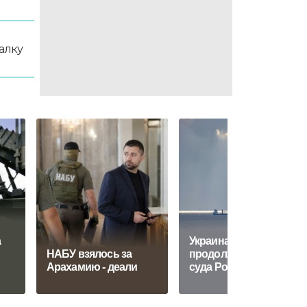
алку
а
Украина собирается
НАБУ взялось за
продолжить атаки на
Арахамию - деали
суда России