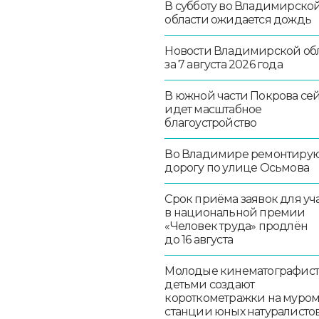
В субботу во Владимирско
области ожидается дождь
Новости Владимирской об
за 7 августа 2026 года
В южной части Покрова се
идет масштабное
благоустройство
Во Владимире ремонтиру
дорогу по улице Осьмова
Срок приёма заявок для уч
в национальной премии
«Человек труда» продлён
до 16 августа
Молодые кинематографист
детьми создают
короткометражки на муро
станции юных натуралисто