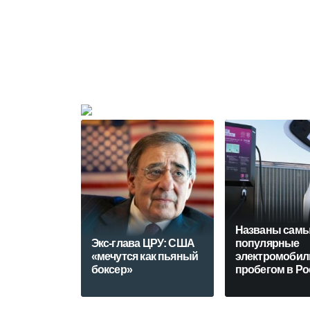
Названы сам
Экс-глава ЦРУ: США
популярные
«мечутся как пьяный
электромобил
боксер»
пробегом в Ро