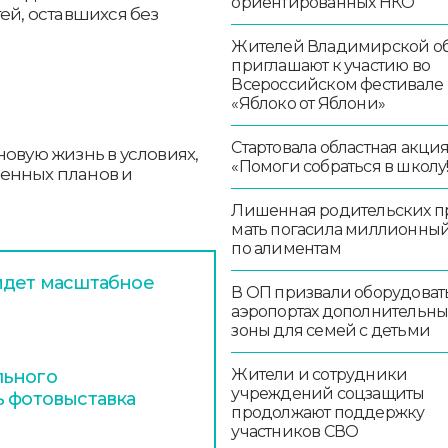
ориентированных НКО
ей, оставшихся без
Жителей Владимирской об
приглашают к участию во
Всероссийском фестивале
«Яблоко от Яблони»
Стартовала областная акци
новую жизнь в условиях,
«Помоги собраться в школу!
енных планов и
Лишенная родительских п
мать погасила миллионный
по алиментам
идет масштабное
В ОП призвали оборудоват
аэропортах дополнительн
зоны для семей с детьми
Жители и сотрудники
льного
учреждений соцзащиты
ь фотовыставка
продолжают поддержку
участников СВО