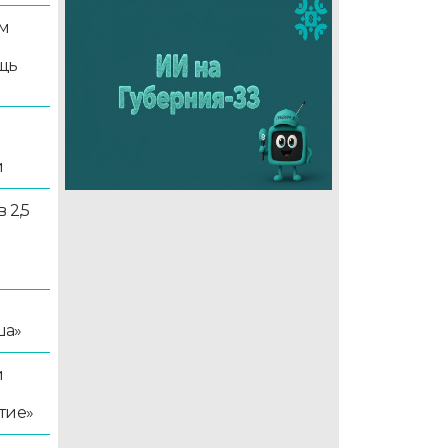
м
щь
и
 2,5
ша»
й
тие»