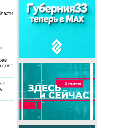
ласти
я
»
рав
 долг
ь в
ые