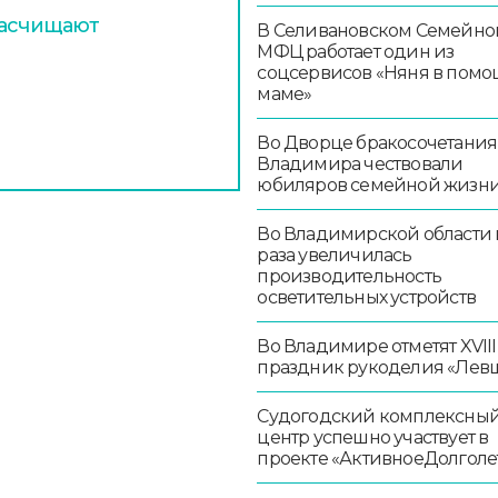
расчищают
В Селивановском Семейно
МФЦ работает один из
соцсервисов «Няня в помо
маме»
Во Дворце бракосочетания
Владимира чествовали
юбиляров семейной жизн
Во Владимирской области в
раза увеличилась
производительность
осветительных устройств
Во Владимире отметят XVIII
праздник рукоделия «Лев
Судогодский комплексны
центр успешно участвует в
проекте «АктивноеДолголе