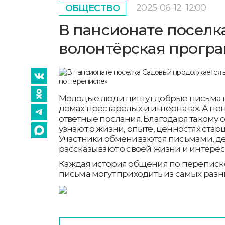
2025-06-12
12:00
ОБЩЕСТВО
В пансионате поселк
волонтёрская програ
Молодые люди пишут добрые письма 
домах престарелых и интернатах. А п
ответные послания. Благодаря таком
узнают о жизни, опыте, ценностях стар
Участники обмениваются письмами, де
рассказывают о своей жизни и интерес
Каждая история общения по переписке
письма могут приходить из самых разн