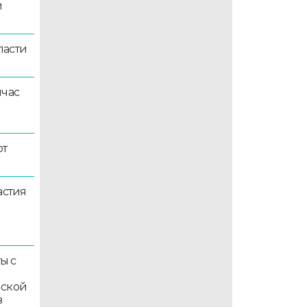
й
ласти
йчас
ют
астия
ы с
мской
в