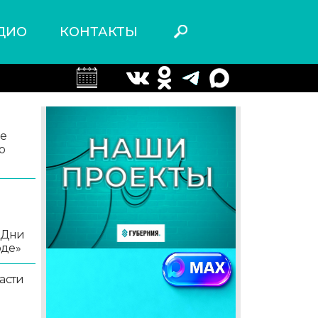
ДИО
КОНТАКТЫ
ле
о
«Дни
оде»
асти