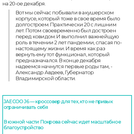
на 20-ое декабря.
Вот мы сейчас побывали в акушерском
корпусе, который тоже в свое время было
долгостроем. Практически 20 с лишним
лет. Потом своевременно был достроен
перед ковидом. И выполнил важнейщую
роль в течении 2 лет пандемии, спасая по-
настоящему жизни. И время как раз
вернуть ему тот функционал, который
предназначался. В конце декабря
надеемся начнутся первые роды там, -
Александр Авдеев, Губернатор
Владимирской области.
JAECOO J6 — кроссовер для тех, кто не привык
ограничивать себя
В южной части Покрова сейчас идет масштабное
благоустройство