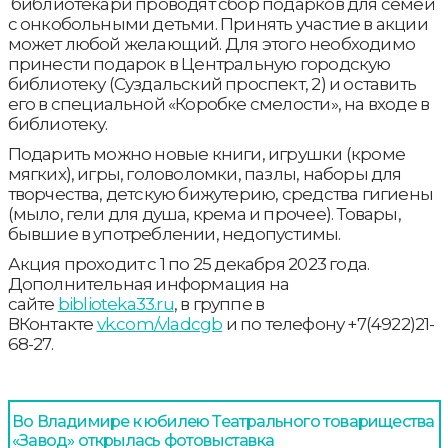
библиотекари проводят сбор подарков для семей
с онкобольными детьми. Принять участие в акции
может любой желающий. Для этого необходимо
принести подарок в Центральную городскую
библиотеку (Суздальский проспект, 2) и оставить
его в специальной «Коробке смелости», на входе в
библиотеку.
Подарить можно новые книги, игрушки (кроме
мягких), игры, головоломки, пазлы, наборы для
творчества, детскую бижутерию, средства гигиены
(мыло, гели для душа, крема и прочее). Товары,
бывшие в употреблении, недопустимы.
Акция проходит с 1 по 25 декабря 2023 года.
Дополнительная информация на
сайте
biblioteka33.ru
, в группе в
ВКонтакте
vk.com/vladcgb
и по телефону +7(4922)21-
68-27.
Во Владимире к юбилею Театрального товарищества
«Завод» открылась фотовыставка