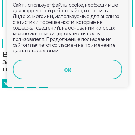
Сайт использует файлы cookie, необходимые
для корректной работы сайта, и сервисы
Яндекс-метрики, используемые для анализа
статистики посещаемости, которые не
содержат сведений, на основании которых
можно идентифицировать личность
пользователя. Продолжение пользования
2026-05-21
17:00
ОБЩЕСТВО
сайтом является согласием на применение
данных технологий
В Собинке на месте пустыря,
заросшего кустарником, открыли
патриотический сквер
ок
Старшее поколение может просто отдохнуть там.
А для детей на площадке проходят уроки
физкультуры и мужества. Подрастающее
поколение может проверить глазомер