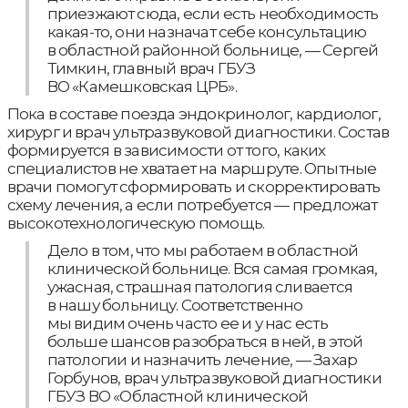
приезжают сюда, если есть необходимость
какая-то, они назначат себе консультацию
в областной районной больнице, — Сергей
Тимкин, главный врач ГБУЗ
ВО «Камешковская ЦРБ».
Пока в составе поезда эндокринолог, кардиолог,
хирург и врач ультразвуковой диагностики. Состав
формируется в зависимости от того, каких
специалистов не хватает на маршруте. Опытные
врачи помогут сформировать и скорректировать
схему лечения, а если потребуется — предложат
высокотехнологическую помощь.
Дело в том, что мы работаем в областной
клинической больнице. Вся самая громкая,
ужасная, страшная патология сливается
в нашу больницу. Соответственно
мы видим очень часто ее и у нас есть
больше шансов разобраться в ней, в этой
патологии и назначить лечение, — Захар
Горбунов, врач ультразвуковой диагностики
ГБУЗ ВО «Областной клинической