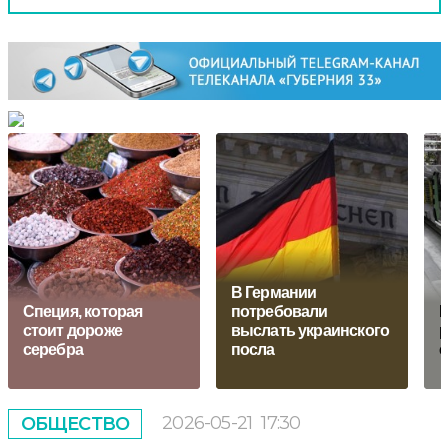
В Германии
Специя, которая
потребовали
П
стоит дороже
выслать украинского
р
серебра
посла
с
2026-05-21
17:30
ОБЩЕСТВО