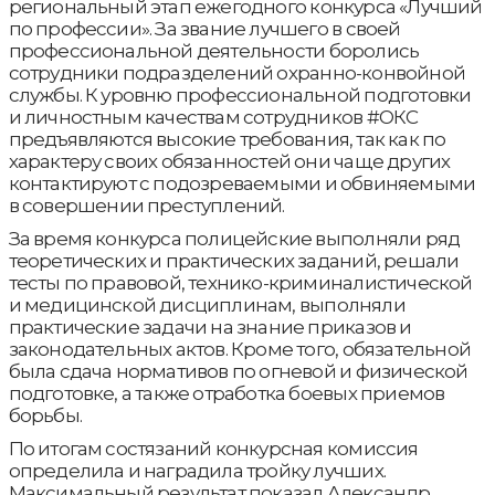
региональный этап ежегодного конкурса «Лучший
по профессии». За звание лучшего в своей
профессиональной деятельности боролись
сотрудники подразделений охранно-конвойной
службы. К уровню профессиональной подготовки
и личностным качествам сотрудников #ОКС
предъявляются высокие требования, так как по
характеру своих обязанностей они чаще других
контактируют с подозреваемыми и обвиняемыми
в совершении преступлений.
За время конкурса полицейские выполняли ряд
теоретических и практических заданий, решали
тесты по правовой, технико-криминалистической
и медицинской дисциплинам, выполняли
практические задачи на знание приказов и
законодательных актов. Кроме того, обязательной
была сдача нормативов по огневой и физической
подготовке, а также отработка боевых приемов
борьбы.
По итогам состязаний конкурсная комиссия
определила и наградила тройку лучших.
Максимальный результат показал Александр