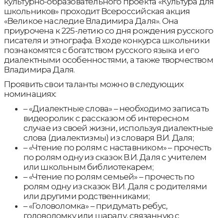
культурно-образовательного проекта «Культура для
школьников» проходит Всероссийская акция
«Великое наследие Владимира Даля». Она
приурочена к 225-летию со дня рождения русского
писателя и этнографа. В ходе конкурса школьники
познакомятся с богатством русского языка и его
диалектными особенностями, а также творчеством
Владимира Даля.
Проявить свои таланты можно в следующих
номинациях:
– «Диалектные слова» – необходимо записать
видеоролик с рассказом об интересном
случае из своей жизни, используя диалектные
слова (диалектизмы) из словаря В.И. Даля;
– «Чтение по ролям с наставником» – прочесть
по ролям одну из сказок В.И. Даля с учителем
или школьным библиотекарем;
– «Чтение по ролям семьей» – прочесть по
ролям одну из сказок В.И. Даля с родителями
или другими родственниками;
– «Головоломка» – придумать ребус,
головоломку или шараду, связанную с