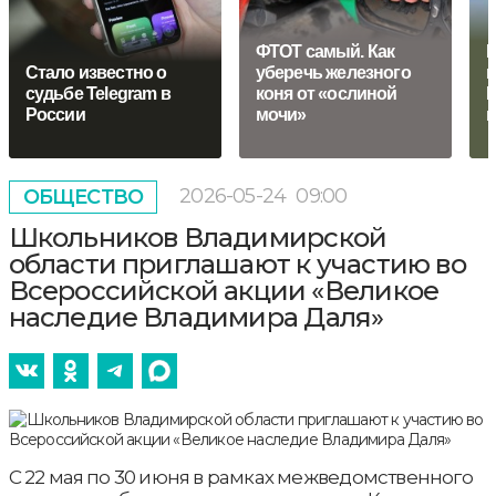
ФТОТ самый. Как
В
Стало известно о
уберечь железного
в
судьбе Telegram в
коня от «ослиной
К
России
мочи»
п
2026-05-24
09:00
ОБЩЕСТВО
Школьников Владимирской
области приглашают к участию во
Всероссийской акции «Великое
наследие Владимира Даля»
С 22 мая по 30 июня в рамках межведомственного