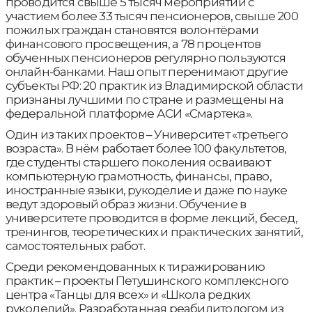
проводится свыше 5 тысяч мероприятий с
участием более 33 тысяч пенсионеров, свыше 200
пожилых граждан становятся волонтёрами
финансового просвещения, а 78 процентов
обученных пенсионеров регулярно пользуются
онлайн-банками. Наш опыт перенимают другие
субъекты РФ: 20 практик из Владимирской области
признаны лучшими по стране и размещены на
федеральной платформе АСИ «Смартека».
Один из таких проектов – Университет «третьего
возраста». В нём работает более 100 факультетов,
где студенты старшего поколения осваивают
компьютерную грамотность, финансы, право,
иностранные языки, рукоделие и даже по науке
ведут здоровый образ жизни. Обучение в
университете проводится в форме лекций, бесед,
тренингов, теоретических и практических занятий,
самостоятельных работ.
Среди рекомендованных к тиражированию
практик – проекты Петушинского комплексного
центра «Танцы для всех» и «Школа редких
рукоделий». Разработанная реабилитологом из