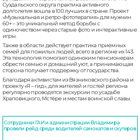
Суздальского округа практика активного
долголетия вошла в 100 лучших в стране. Проект
«Музыкальная и ретро-фототерапия» для мужчин
60+ – это уникальный метод борьбы с
одиночеством через старые фото и интерактивные
игры.
Также в области действует практика приёмных
семей для пожилых людей, всего в регионе их 143.
Эта технология помогает одиноким пенсионерам
обрести семью и домашний уют, а принимающая
сторона получает поддержку от государства.
Благодаря активистам из Вязниковского района и
проекту «Я – гид», для жителей и гостей региона
регулярно проводятся экскурсии по усадьбе
Храповицкого, Мстёре и местам воинской славы.
Сотрудники ГАИ и администрации Владимира
провели рейд среди водителей самокатов и скутеров