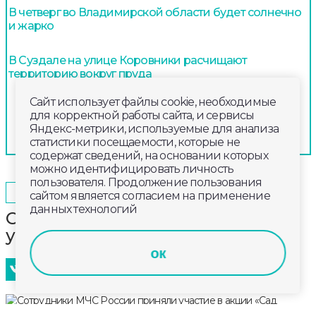
В четверг во Владимирской области будет солнечно
и жарко
В Суздале на улице Коровники расчищают
территорию вокруг пруда
Сайт использует файлы cookie, необходимые
для корректной работы сайта, и сервисы
Яндекс-метрики, используемые для анализа
статистики посещаемости, которые не
содержат сведений, на основании которых
можно идентифицировать личность
пользователя. Продолжение пользования
2026-05-24
06:00
ОБЩЕСТВО
сайтом является согласием на применение
данных технологий
Сотрудники МЧС России приняли
участие в акции «Сад памяти»
ок