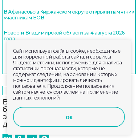
В Афанасово в Киржачском округе открыли памятник
участникам ВОВ
Новости Владимирской области за 4 августа 2026
года
Сайт использует файлы cookie, необходимые
для корректной работы сайта, и сервисы
Яндекс-метрики, используемые для анализа
статистики посещаемости, которые не
содержат сведений, на основании которых
можно идентифицировать личность
пользователя. Продолжение пользования
2025-10-22
17:20
ОБЩЕСТВО
сайтом является согласием на применение
данных технологий
Владимирская таможня выявила
более 1300 единиц
электроинструментов без
ок
документов