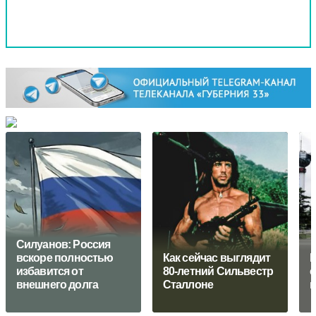
Силуанов: Россия
вскоре полностью
Как сейчас выглядит
Р
избавится от
80-летний Сильвестр
с
внешнего долга
Сталлоне
п