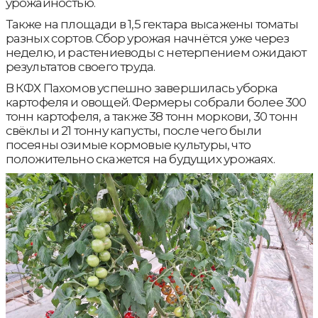
урожайностью.
Также на площади в 1,5 гектара высажены томаты
разных сортов. Сбор урожая начнётся уже через
неделю, и растениеводы с нетерпением ожидают
результатов своего труда.
В КФХ Пахомов успешно завершилась уборка
картофеля и овощей. Фермеры собрали более 300
тонн картофеля, а также 38 тонн моркови, 30 тонн
свёклы и 21 тонну капусты, после чего были
посеяны озимые кормовые культуры, что
положительно скажется на будущих урожаях.