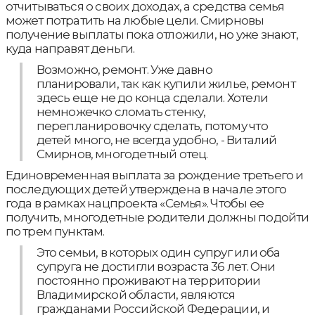
отчитываться о своих доходах, а средства семья
может потратить на любые цели. Смирновы
получение выплаты пока отложили, но уже знают,
куда направят деньги.
Возможно, ремонт. Уже давно
планировали, так как купили жилье, ремонт
здесь еще не до конца сделали. Хотели
немножечко сломать стенку,
перепланировочку сделать, потому что
детей много, не всегда удобно, - Виталий
Смирнов, многодетный отец.
Единовременная выплата за рождение третьего и
последующих детей утверждена в начале этого
года в рамках нацпроекта «Семья». Чтобы ее
получить, многодетные родители должны подойти
по трем пунктам.
Это семьи, в которых один супруг или оба
супруга не достигли возраста 36 лет. Они
постоянно проживают на территории
Владимирской области, являются
гражданами Российской Федерации, и