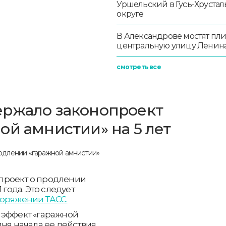
Уршельский в Гусь-Хруста
округе
В Александрове мостят пл
центральную улицу Ленин
смотреть все
ержало законопроект
ой амнистии» на 5 лет
проект о продлении
 года. Это следует
поряжении ТАСС.
 эффект «гаражной
дня начала ее действия