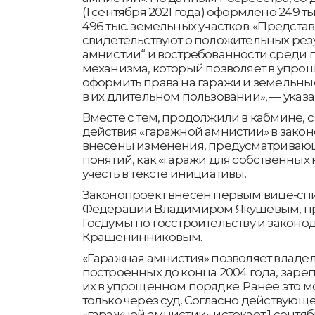
(1 сентября 2021 года) оформлено 249 ты
496 тыс. земельных участков. «Предст
свидетельствуют о положительных резу
амнистии“ и востребованности среди 
механизма, который позволяет в упр
оформить права на гаражи и земельны
в их длительном пользовании», — указа
Вместе с тем, продолжили в кабмине, 
действия «гаражной амнистии» в зако
внесены изменения, предусматриваю
понятий, как «гаражи для собственных 
учесть в тексте инициативы.
Законопроект внесен первым вице-сп
Федерации Владимиром Якушевым, пр
Госдумы по госстроительству и законо
Крашенинниковым.
«Гаражная амнистия» позволяет владе
построенных до конца 2004 года, заре
их в упрощенном порядке. Ранее это 
только через суд. Согласно действующ
«гаражной амнистии» истекает 1 сентябр