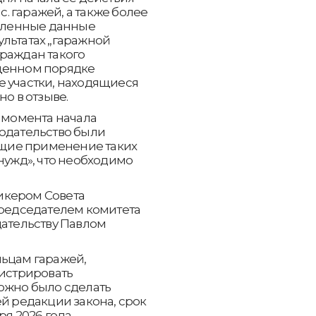
с. гаражей, а также более
авленные данные
льтатах „гаражной
граждан такого
ощенном порядке
е участки, находящиеся
но в отзыве.
с момента начала
нодательство были
щие применение таких
нужд», что необходимо
икером Совета
едседателем комитета
дательству Павлом
льцам гаражей,
гистрировать
можно было сделать
ей редакции закона, срок
я 2026 года.