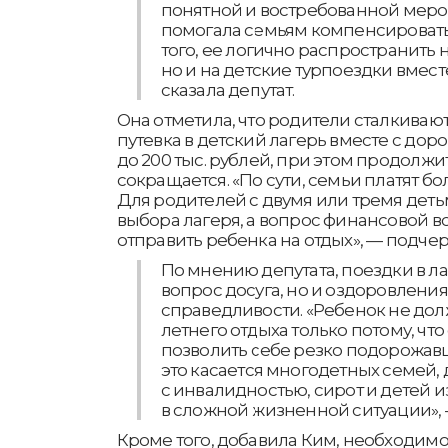
понятной и востребованной меро
помогала семьям компенсировать
того, ее логично распространить н
но и на детские турпоездки вмест
сказала депутат.
Она отметила, что родители сталкивают
путевка в детский лагерь вместе с доро
до 200 тыс. рублей, при этом продолж
сокращается. «По сути, семьи платят б
Для родителей с двумя или тремя деть
выбора лагеря, а вопрос финансовой 
отправить ребенка на отдых», — подче
По мнению депутата, поездки в ла
вопрос досуга, но и оздоровлени
справедливости. «Ребенок не дол
летнего отдыха только потому, чт
позволить себе резко подорожав
это касается многодетных семей, 
с инвалидностью, сирот и детей 
в сложной жизненной ситуации», 
Кроме того, добавила Ким, необходимо