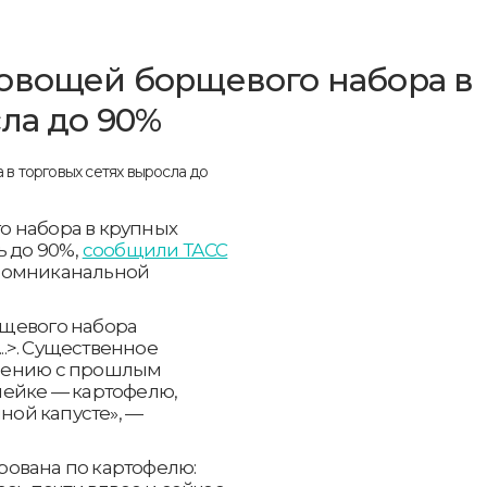
овощей борщевого набора в
ла до 90%
о набора в крупных
ь до 90%,
сообщили ТАСС
 омниканальной
рщевого набора
...>. Существенное
нению с прошлым
нейке — картофелю,
нной капусте», —
рована по картофелю: