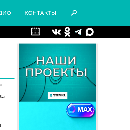
ДИО
КОНТАКТЫ
м
щь
и