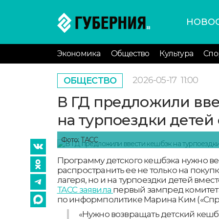
НОВО
Экономика
Общество
Культура
Спо
2026-05-17
11:00
ОБЩЕСТВО
В ГД предложили вв
на турпоездки детей
Фото: ТАСС
Программу детского кешбэка нужно ве
распространить ее не только на покупк
лагеря, но и на турпоездки детей вмес
ТАСС заявила
первый зампред комитет
по информполитике Марина Ким («Спра
«Нужно возвращать детский кешб