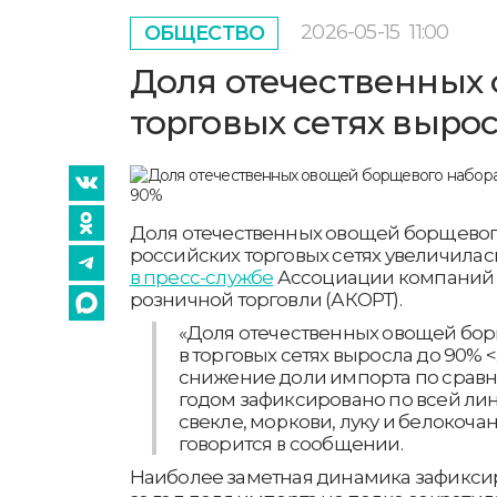
2026-05-15
11:00
ОБЩЕСТВО
Доля отечественных 
торговых сетях вырос
Доля отечественных овощей борщевог
российских торговых сетях увеличилас
в пресс-службе
Ассоциации компаний
розничной торговли (АКОРТ).
«Доля отечественных овощей бо
в торговых сетях выросла до 90% <
снижение доли импорта по срав
годом зафиксировано по всей ли
свекле, моркови, луку и белокоча
говорится в сообщении.
Наиболее заметная динамика зафикси