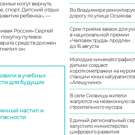
 семьи могут вернуть
е, спорт. Детский отдых
Во Владимире ремонтиру
азвития ребенка», —
дорогу по улице Осьмова
Срок приёма заявок для уч
ивая Россия» Сергей
в национальной премии
покупку путевок
«Человек труда» продлён
зврата средств должен
до 16 августа
тметил он.
Молодые кинематографист
детьми создают
короткометражки на муро
овили в учебных
станции юных натуралисто
сти для будущих
«Алешунино»
В селе Сновицы жители
жалуются на незаконную св
строительного мусора
вянный настил и
опасности
Единый региональный се
запустило министерство
цифрового развития