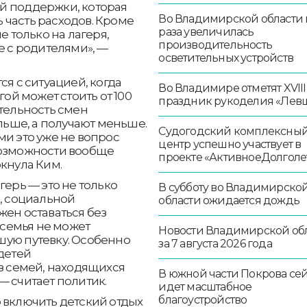
й поддержки, которая
Во Владимирской области в
 часть расходов. Кроме
раза увеличилась
е только на лагеря,
производительность
е с родителями», —
осветительных устройств
ся с ситуацией, когда
Во Владимире отметят XVIII
гой может стоить от 100
праздник рукоделия «Лев
ительность смен
ольше, а получают меньше.
Судогодский комплексны
ми это уже не вопрос
центр успешно участвует в
возможности вообще
проекте «АктивноеДолголе
ркнула Ким.
герь — это не только
В субботу во Владимирско
я, социальной
области ожидается дождь
жен оставаться без
о семья не может
Новости Владимирской об
шую путевку. Особенно
за 7 августа 2026 года
детей
из семей, находящихся
В южной части Покрова се
— считает политик.
идет масштабное
благоустройство
 включить детский отдых