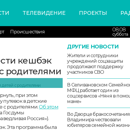
СТИ
ТЕЛЕВИДЕНИЕ
ПРОЕКТЫ
РА
08.08
рт
Происшествия
суббота
ДРУГИЕ НОВОСТИ
Жители и сотрудники
ести кешбэк
учреждений соцзащиты
продолжают поддержку
 с родителями
участников СВО
В Селивановском Семейно
МФЦ работает один из
рнуть, при этом
соцсервисов «Няня в помо
у путевок в детские
маме»
те с родителями.
Об этом
а Госдумы
Во Дворце бракосочетания
ведливая Россия»).
Владимира чествовали
юбиляров семейной жизн
эк. Эта программа была