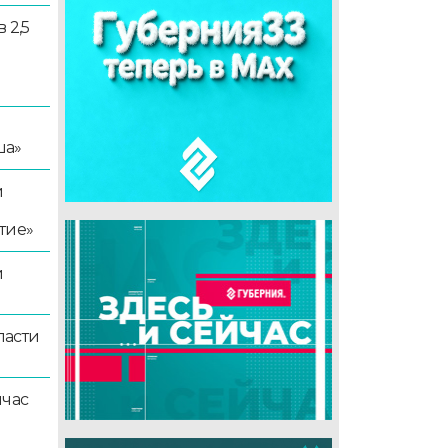
 2,5
ша»
й
тие»
й
ласти
йчас