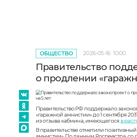
2026-05-16
10:00
ОБЩЕСТВО
Правительство подд
о продлении «гаражн
Правительство РФ поддержало законо
«гаражной амнистии» до 1 сентября 2031
из отзыва кабмина, имеющегося
в рас
В правительстве отметили позитивный
амнистии». По данным Росреестра, со 