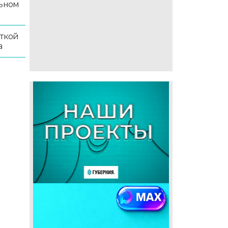
льном
иткой
а