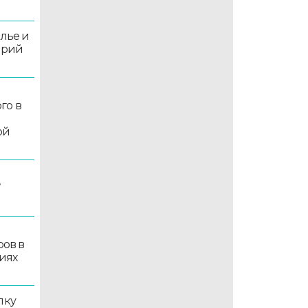
олье и
орий
го в
ой
7
ров в
иях
лку