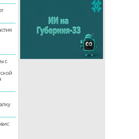
ют
астия
ы с
мской
в
алку
рвис