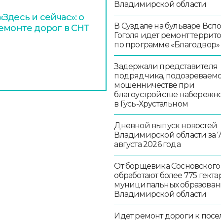
Владимирской области
Здесь и сейчас»: о
В Суздале на бульваре Всп
ремонте дорог в СНТ
Гоголя идет ремонт террит
по программе «Благодвор»
Задержали представителя
подрядчика, подозреваемо
мошенничестве при
благоустройстве набережн
в Гусь-Хрустальном
Дневной выпуск новостей
Владимирской области за 
августа 2026 года
От борщевика Сосновского
обработают более 775 гекта
муниципальных образован
Владимирской области
Идет ремонт дороги к посе