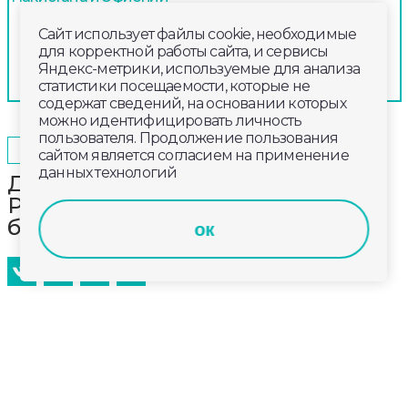
Сайт использует файлы cookie, необходимые
для корректной работы сайта, и сервисы
Яндекс-метрики, используемые для анализа
статистики посещаемости, которые не
содержат сведений, на основании которых
можно идентифицировать личность
пользователя. Продолжение пользования
2025-09-28
06:00
ОБЩЕСТВО
сайтом является согласием на применение
данных технологий
Должник по алиментам найден в
Рязанской области благодаря
бдительности работодателя
ок
Информация о розыске жителя Владимирской
области, задолжавшего алименты на содержание
своих несовершеннолетних детей, была