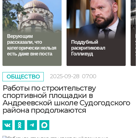
Верующим
В
рассказали, что
Поддубный
у
категорически нельзя
раскритиковал
«
есть даже вне поста
Голливуд
У
2025-09-28
07:00
ОБЩЕСТВО
Работы по строительству
спортивной площадки в
Андреевской школе Судогодского
района продолжаются