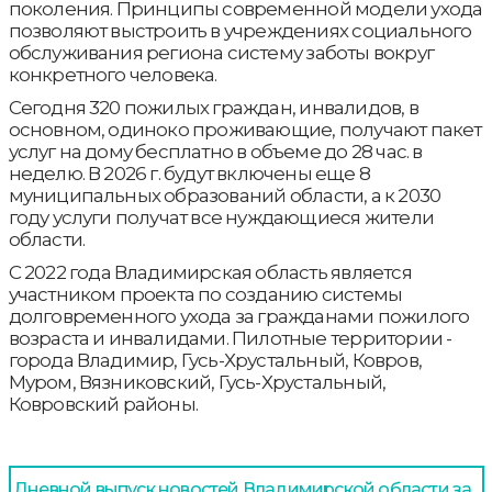
поколения. Принципы современной модели ухода
позволяют выстроить в учреждениях социального
обслуживания региона систему заботы вокруг
конкретного человека.
Сегодня 320 пожилых граждан, инвалидов, в
основном, одиноко проживающие, получают пакет
услуг на дому бесплатно в объеме до 28 час. в
неделю. В 2026 г. будут включены еще 8
муниципальных образований области, а к 2030
году услуги получат все нуждающиеся жители
области.
C 2022 года Владимирская область является
участником проекта по созданию системы
долговременного ухода за гражданами пожилого
возраста и инвалидами. Пилотные территории -
города Владимир, Гусь-Хрустальный, Ковров,
Муром, Вязниковский, Гусь-Хрустальный,
Ковровский районы.
Дневной выпуск новостей Владимирской области за