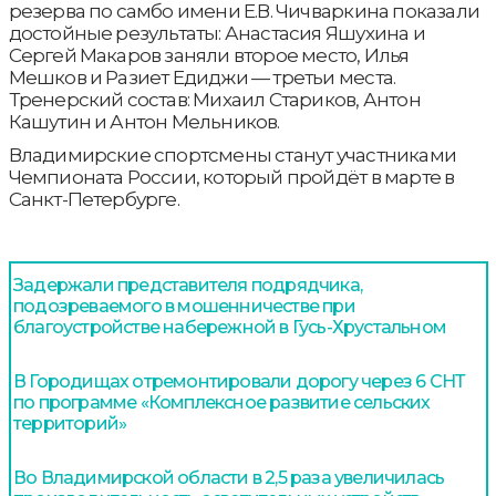
резерва по самбо имени Е.В. Чичваркина показали
достойные результаты: Анастасия Яшухина и
Сергей Макаров заняли второе место, Илья
Мешков и Разиет Едиджи — третьи места.
Тренерский состав: Михаил Стариков, Антон
Кашутин и Антон Мельников.
Владимирские спортсмены станут участниками
Чемпионата России, который пройдёт в марте в
Санкт-Петербурге.
Задержали представителя подрядчика,
подозреваемого в мошенничестве при
благоустройстве набережной в Гусь-Хрустальном
В Городищах отремонтировали дорогу через 6 СНТ
по программе «Комплексное развитие сельских
территорий»
Во Владимирской области в 2,5 раза увеличилась