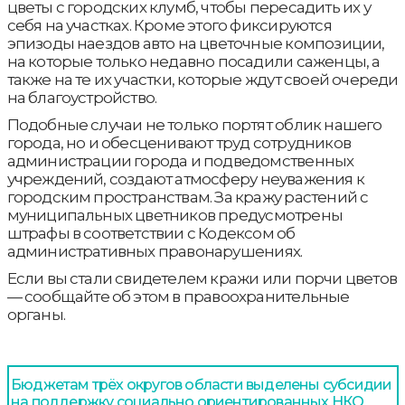
цветы с городских клумб, чтобы пересадить их у
себя на участках. Кроме этого фиксируются
эпизоды наездов авто на цветочные композиции,
на которые только недавно посадили саженцы, а
также на те их участки, которые ждут своей очереди
на благоустройство.
Подобные случаи не только портят облик нашего
города, но и обесценивают труд сотрудников
администрации города и подведомственных
учреждений, создают атмосферу неуважения к
городским пространствам. За кражу растений с
муниципальных цветников предусмотрены
штрафы в соответствии с Кодексом об
административных правонарушениях.
Если вы стали свидетелем кражи или порчи цветов
— сообщайте об этом в правоохранительные
органы.
Бюджетам трёх округов области выделены субсидии
на поддержку социально ориентированных НКО