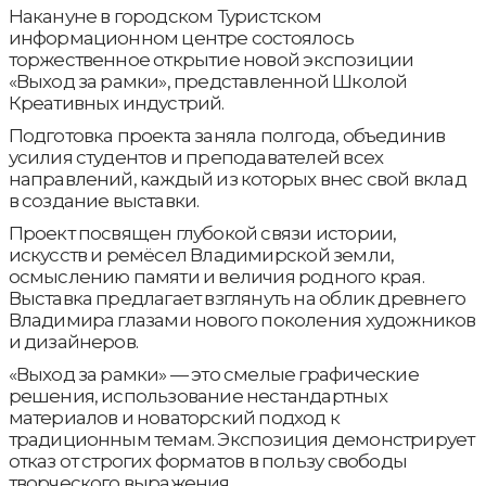
Накануне в городском Туристском
информационном центре состоялось
торжественное открытие новой экспозиции
«Выход за рамки», представленной Школой
Креативных индустрий.
Подготовка проекта заняла полгода, объединив
усилия студентов и преподавателей всех
направлений, каждый из которых внес свой вклад
в создание выставки.
Проект посвящен глубокой связи истории,
искусств и ремёсел Владимирской земли,
осмыслению памяти и величия родного края.
Выставка предлагает взглянуть на облик древнего
Владимира глазами нового поколения художников
и дизайнеров.
«Выход за рамки» — это смелые графические
решения, использование нестандартных
материалов и новаторский подход к
традиционным темам. Экспозиция демонстрирует
отказ от строгих форматов в пользу свободы
творческого выражения.