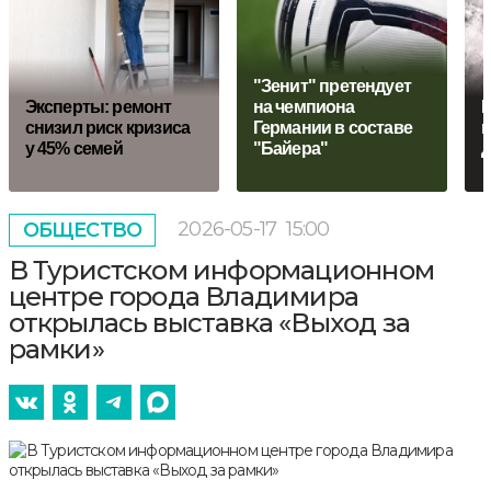
"Зенит" претендует
Эксперты: ремонт
на чемпиона
Р
снизил риск кризиса
Германии в составе
в
у 45% семей
"Байера"
д
2026-05-17
15:00
ОБЩЕСТВО
В Туристском информационном
центре города Владимира
открылась выставка «Выход за
рамки»