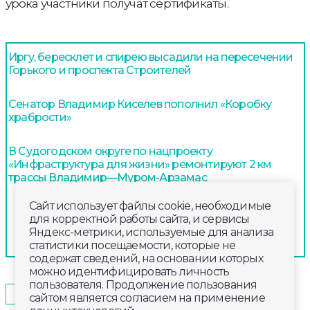
урока участники получат сертификаты.
Иргу, бересклет и спирею высадили на пересечении
Горького и проспекта Строителей
Сенатор Владимир Киселев пополнил «Коробку
храбрости»
В Судогодском округе по нацпроекту
«Инфраструктура для жизни» ремонтируют 2 км
трассы Владимир—Муром-Арзамас
Сайт использует файлы cookie, необходимые
для корректной работы сайта, и сервисы
Яндекс-метрики, используемые для анализа
статистики посещаемости, которые не
содержат сведений, на основании которых
можно идентифицировать личность
пользователя. Продолжение пользования
2025-11-27
09:00
ОБЩЕСТВО
сайтом является согласием на применение