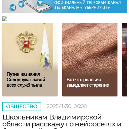
W
Путин назначил
н
Солодчука главой
Вот что реально
п
всех служб тыла
замедляет старение
с
2025-11-30
06:00
ОБЩЕСТВО
Школьникам Владимирской
области расскажут о нейросетях и