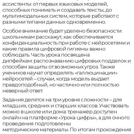
ассистенты: от первых языковых моделей,
способных понимать и создавать тексты, до
мультимодальных систем, которые работают с
разными типами данных одновременно.
Особое внимание будет уделено безопасности:
школьникам расскажут, как обеспечивается
конфиденциальность при работе с нейросетями и
какие правила цифровой гигиены важно
соблюдать. Часть урока посвящена
дипфейкам: распознаванию цифровых подделок и
способам защиты от возможных угроз. Также
учеников научат определять «галлюцинации»
нейросетей – случаи, когда модель выдает
правдоподобный, но частично или полностью
неверный ответ.
Задания делятся на три уровня сложности – для
младших, средних и старших классов. Участвовать
можно в школе или дома: тренажёр доступен
онлайн на платформе «Урока цифры», а для очного
проведения подготовлены
методические материалы. По итогам прохождения