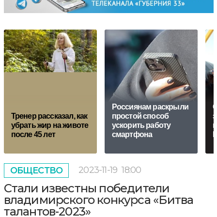
Россиянам раскрыли
С
Тренер рассказал, как
простой способ
з
убрать жир на животе
ускорить работу
н
после 45 лет
смартфона
Р
2023-11-19
18:00
ОБЩЕСТВО
Стали известны победители
владимирского конкурса «Битва
талантов-2023»