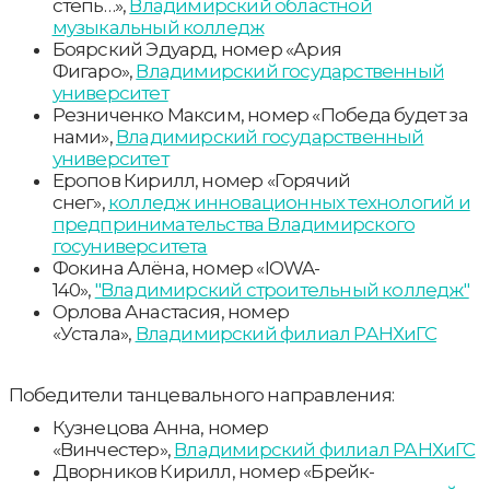
степь…»,
Владимирский областной
музыкальный колледж
Боярский Эдуард, номер «Ария
Фигаро»,
Владимирский государственный
университет
Резниченко Максим, номер «Победа будет за
нами»,
Владимирский государственный
университет
Еропов Кирилл, номер «Горячий
снег»,
колледж инновационных технологий и
предпринимательства Владимирского
госуниверситета
Фокина Алёна, номер «IOWA-
140»,
"Владимирский cтроительный колледж"
Орлова Анастасия, номер
«Устала»,
Владимирский филиал РАНХиГС
Победители танцевального направления:
Кузнецова Анна, номер
«Винчестер»,
Владимирский филиал РАНХиГС
Дворников Кирилл, номер «Брейк-