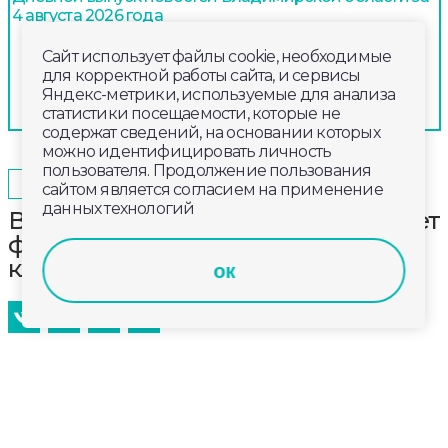
4 августа 2026 года
Сайт использует файлы cookie, необходимые
для корректной работы сайта, и сервисы
Яндекс-метрики, используемые для анализа
статистики посещаемости, которые не
содержат сведений, на основании которых
можно идентифицировать личность
пользователя. Продолжение пользования
2023-11-19
17:00
ОБЩЕСТВО
сайтом является согласием на применение
данных технологий
Во Владимирской области стартует
форум военно-патриотических
клубов «Равнение на «Авангард»
ок
30 ноября в лагере «Искатель» стартует встреча
делегаций от муниципальных военно-