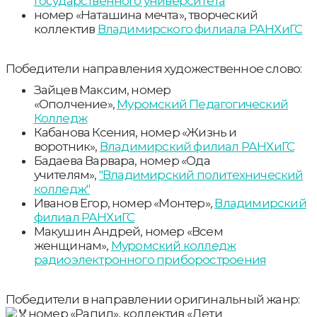
государственного университета
номер «Наташина мечта», творческий
коллектив
Владимирского филиала РАНХиГС
Победители направления художественное слово:
Зайцев Максим, номер
«Ополчение»,
Муромский Педагогический
Колледж
Кабанова Ксения, номер «Жизнь и
воротник»,
Владимирский филиал РАНХиГС
Бадаева Варвара, номер «Ода
учителям»,
"Владимирский политехнический
колледж"
Иванов Егор, номер «Монтер»,
Владимирский
филиал РАНХиГС
Макушин Андрей, номер «Всем
женщинам»,
Муромский колледж
радиоэлектронного приборостроения
Победители в направлении оригинальный жанр:
номер «Рапид», коллектив «Дети