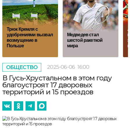
Трюк Кремля с
А
удобрениями вызвал
Медведев стал
н
возмущение в
шестой ракеткой
з
Польше
мира
п
2025-06-06
16:00
ОБЩЕСТВО
В Гусь-Хрустальном в этом году
благоустроят 17 дворовых
территорий и 15 проездов