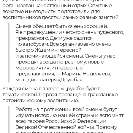
организован качественный отдых. Опытные
вожатые и методисты подготовили для
воспитанников десятки самых разных занятий.
Смена обещает быть очень хорошей.
Я в предвкушении чего-то очень чудесного,
прекрасного. Дети уже садятся
по автобусам. Все организовано очень
быстро. Ждем интересной
и запоминающейся смены. Смены у нас
проходят всегда по-разному: новые
мероприятия, интересные
представления, — Марина Неделяева,
методист лагеря «Дружба».
Каждая смена в лагере «Дружба» будет
тематической. Первая посвящена гражданско-
патриотическому воспитанию.
Ребята на протяжении всей смены будут
изучать историю нашей страны и вспомнят
всех героев Российской Федерации
Великой Отечественной войны. Поэтому