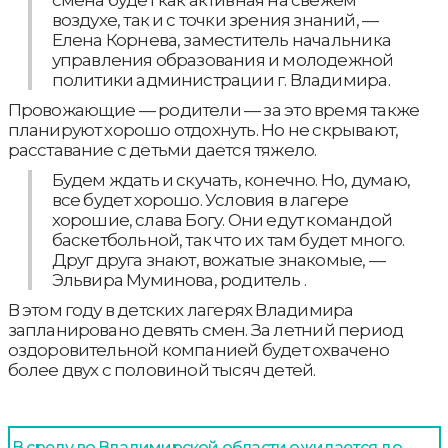
смена будет как активная на свежем
воздухе, так и с точки зрения знаний, —
Елена Корнева, заместитель начальника
управления образования и молодежной
политики администрации г. Владимира.
Провожающие — родители — за это время также
планируют хорошо отдохнуть. Но не скрывают,
расставание с детьми дается тяжело.
Будем ждать и скучать, конечно. Но, думаю,
все будет хорошо. Условия в лагере
хорошие, слава Богу. Они едут командой
баскетбольной, так что их там будет много.
Друг друга знают, вожатые знакомые, —
Эльвира Муминова, родитель .
В этом году в детских лагерях Владимира
запланировано девять смен. За летний период
оздоровительной компанией будет охвачено
более двух с половиной тысяч детей.
В среду во Владимирской области ожидается до