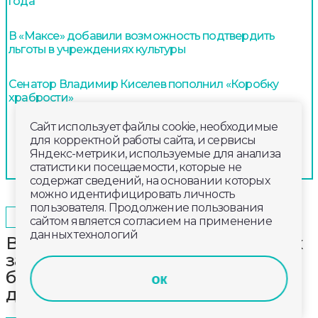
года
В «Максе» добавили возможность подтвердить
льготы в учреждениях культуры
Сенатор Владимир Киселев пополнил «Коробку
храбрости»
Сайт использует файлы cookie, необходимые
для корректной работы сайта, и сервисы
Яндекс-метрики, используемые для анализа
статистики посещаемости, которые не
содержат сведений, на основании которых
можно идентифицировать личность
пользователя. Продолжение пользования
2025-06-06
15:20
ОБЩЕСТВО
сайтом является согласием на применение
данных технологий
В парке у Дворца творчества юных
заканчивается первый этап
благоустройства – строительство
ок
дороги