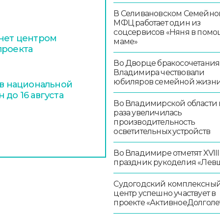
В Селивановском Семейно
МФЦ работает один из
соцсервисов «Няня в помо
анет центром
маме»
проекта
Во Дворце бракосочетания
Владимира чествовали
юбиляров семейной жизн
 в национальной
 до 16 августа
Во Владимирской области в
раза увеличилась
производительность
осветительных устройств
Во Владимире отметят XVIII
праздник рукоделия «Лев
Судогодский комплексны
центр успешно участвует в
проекте «АктивноеДолголе