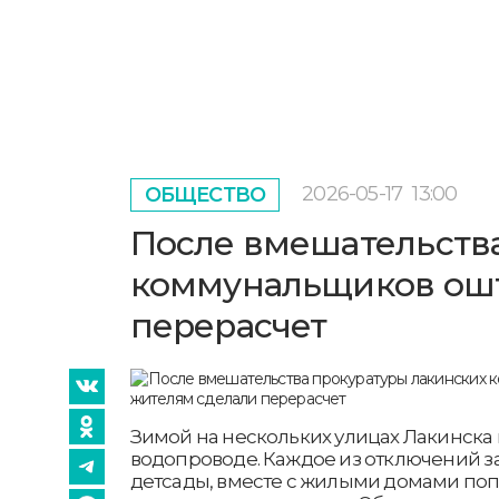
2026-05-17
13:00
ОБЩЕСТВО
После вмешательства
коммунальщиков ошт
перерасчет
Зимой на нескольких улицах Лакинска
водопроводе. Каждое из отключений за
детсады, вместе с жилыми домами по