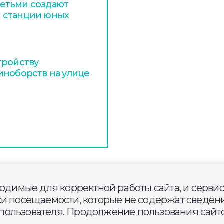
етьми создают
 станции юных
тройству
иноборств на улице
ходимые для корректной работы сайта, и серви
ернии» оказались
ки посещаемости, которые не содержат сведени
с места разлива мазута в
ользователя. Продолжение пользования сайто