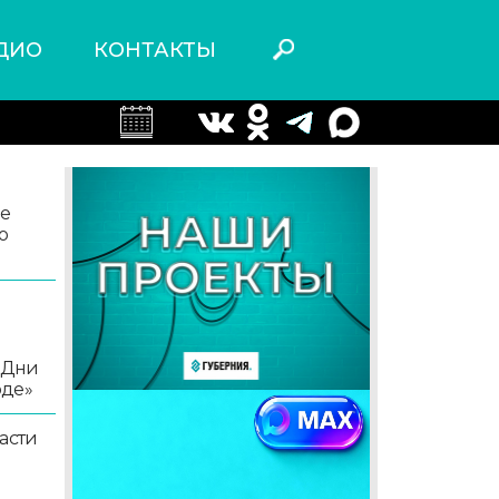
ДИО
КОНТАКТЫ
ле
о
«Дни
оде»
асти