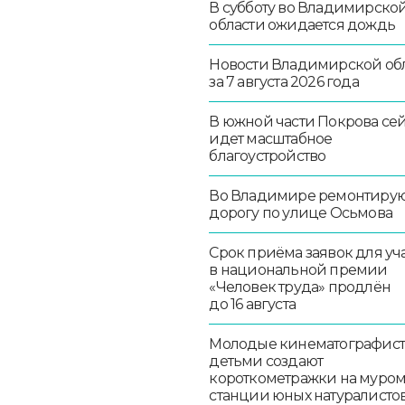
В субботу во Владимирско
области ожидается дождь
Новости Владимирской об
за 7 августа 2026 года
В южной части Покрова се
идет масштабное
благоустройство
Во Владимире ремонтиру
дорогу по улице Осьмова
Срок приёма заявок для уч
в национальной премии
«Человек труда» продлён
до 16 августа
Молодые кинематографист
детьми создают
короткометражки на муро
станции юных натуралисто