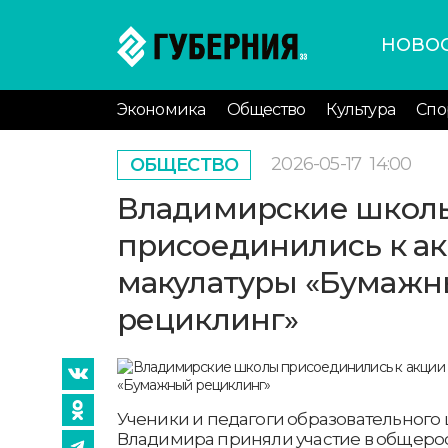
НОВО
Экономика
Общество
Культура
Спо
2026-05-17
14:00
ОБЩЕСТВО
Владимирские школ
присоединились к ак
макулатуры «Бумаж
рециклинг»
Ученики и педагоги образовательного 
Владимира приняли участие в общеро