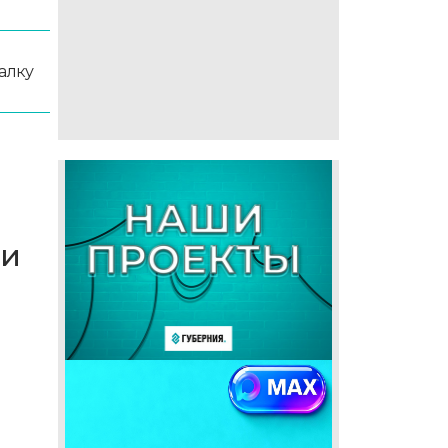
алку
ли