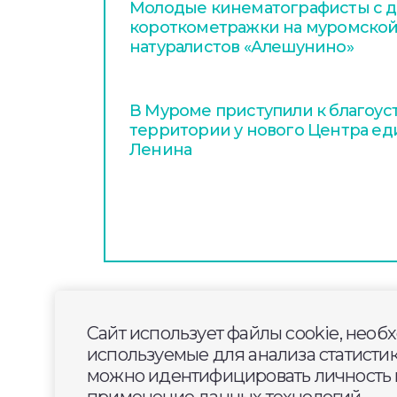
Молодые кинематографисты с д
короткометражки на муромской
натуралистов «Алешунино»
В Муроме приступили к благоус
территории у нового Центра ед
Ленина
2026-05-15
10:00
ОБЩЕСТВО
Сайт использует файлы cookie, необ
В распоряжении «Губ
используемые для анализа статисти
эксклюзивные кадры 
можно идентифицировать личность п