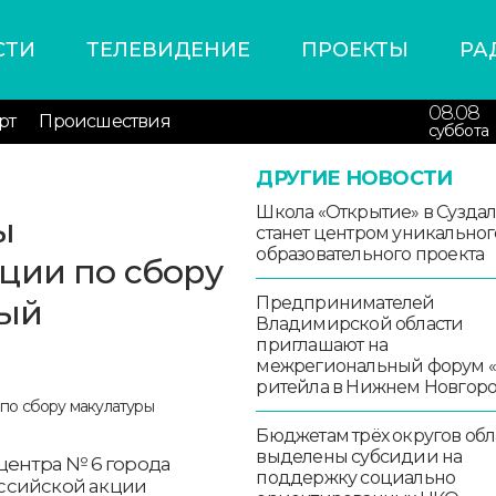
СТИ
ТЕЛЕВИДЕНИЕ
ПРОЕКТЫ
РА
08.08
рт
Происшествия
суббота
ДРУГИЕ НОВОСТИ
Школа «Открытие» в Сузда
ы
станет центром уникальног
образовательного проекта
ции по сбору
ный
Предпринимателей
Владимирской области
приглашают на
межрегиональный форум 
ритейла в Нижнем Новгор
Бюджетам трёх округов обл
выделены субсидии на
центра № 6 города
поддержку социально
ссийской акции