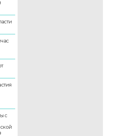
й
ласти
йчас
ют
астия
ы с
мской
в