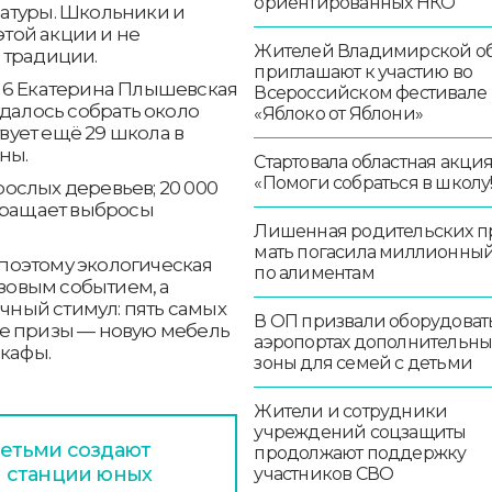
ориентированных НКО
атуры. Школьники и
этой акции и не
Жителей Владимирской об
 традиции.
приглашают к участию во
 6 Екатерина Плышевская
Всероссийском фестивале
удалось собрать около
«Яблоко от Яблони»
твует ещё 29 школа в
ны.
Стартовала областная акци
«Помоги собраться в школу!
зрослых деревьев; 20 000
окращает выбросы
Лишенная родительских п
мать погасила миллионный
, поэтому экологическая
по алиментам
азовым событием, а
ичный стимул: пять самых
В ОП призвали оборудоват
ые призы — новую мебель
аэропортах дополнительн
шкафы.
зоны для семей с детьми
Жители и сотрудники
учреждений соцзащиты
етьми создают
продолжают поддержку
 станции юных
участников СВО