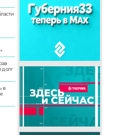
ласти
я
»
рав
 долг
ь в
ые