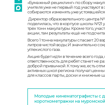
«Бумажный рециклинг» по сбору макул
учителя уже не первый год участвуют в 
собираются изменять уже устоявшейся
Директор образовательного центра №
поделилась, что в корпусе школы №21 
трёх тонн макулатуры. Кроме того, учас
акции, там результаты ещё не подсчита
Всего 1 тонна макулатуры спасает: 20 в
литров чистой воды; И значительно с
углекислого газа.
Акция будет идти в течение всего года
ответственность для ребят станет не р
доброй привычкой. К тому же, есть отл
активных школ региона получат ценн
для классов: парты, доски и книжные 
Молодые кинематографисты с д
короткометражки на муромской