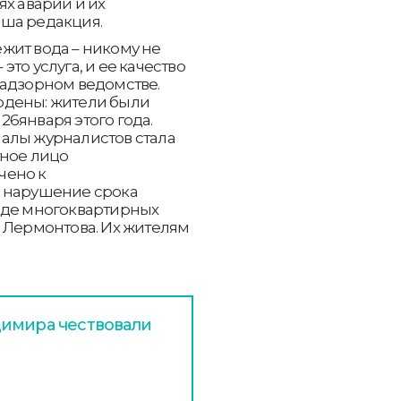
ях аварий и их
аша редакция.
бежит вода – никому не
то услуга, и ее качество
надзорном ведомстве.
юдены: жители были
 26января этого года.
алы журналистов стала
тное лицо
чено к
а нарушение срока
яде многоквартирных
 Лермонтова. Их жителям
димира чествовали