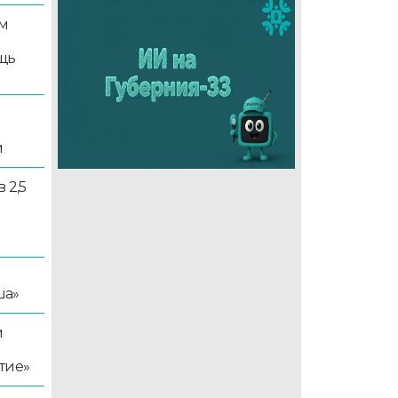
м
щь
и
 2,5
ша»
й
тие»