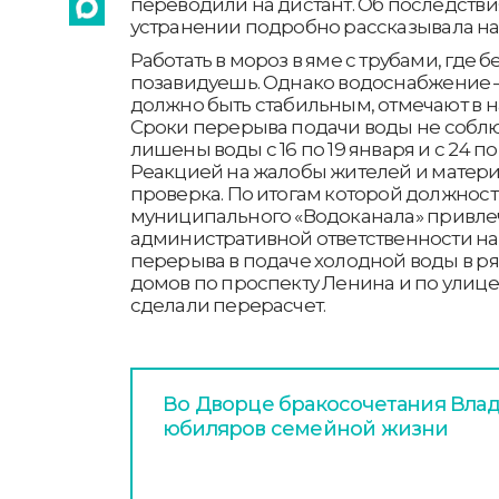
переводили на дистант. Об последстви
устранении подробно рассказывала н
Работать в мороз в яме с трубами, где 
позавидуешь. Однако водоснабжение – э
должно быть стабильным, отмечают в 
Сроки перерыва подачи воды не собл
лишены воды с 16 по 19 января и с 24 по
Реакцией на жалобы жителей и матери
проверка. По итогам которой должнос
муниципального «Водоканала» привле
административной ответственности н
перерыва в подаче холодной воды в р
домов по проспекту Ленина и по улице
сделали перерасчет.
Во Дворце бракосочетания Вла
юбиляров семейной жизни