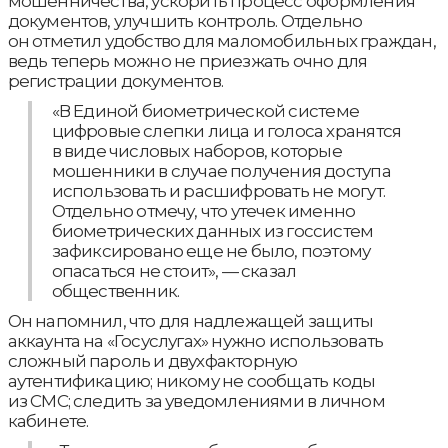
мошенничества, ускорить процесс оформления
документов, улучшить контроль. Отдельно
он отметил удобство для маломобильных граждан,
ведь теперь можно не приезжать очно для
регистрации документов.
«В Единой биометрической системе
цифровые слепки лица и голоса хранятся
в виде числовых наборов, которые
мошенники в случае получения доступа
использовать и расшифровать не могут.
Отдельно отмечу, что утечек именно
биометрических данных из госсистем
зафиксировано еще не было, поэтому
опасаться не стоит», — сказал
общественник.
Он напомнил, что для надлежащей защиты
аккаунта на «Госуслугах» нужно использовать
сложный пароль и двухфакторную
аутентификацию; никому не сообщать коды
из СМС; следить за уведомлениями в личном
кабинете.