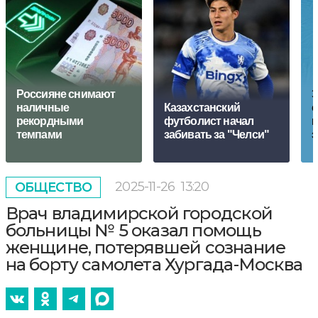
Россияне снимают
Э
наличные
Казахстанский
с
рекордными
футболист начал
к
темпами
забивать за "Челси"
э
2025-11-26
13:20
ОБЩЕСТВО
Врач владимирской городской
больницы № 5 оказал помощь
женщине, потерявшей сознание
на борту самолета Хургада-Москва