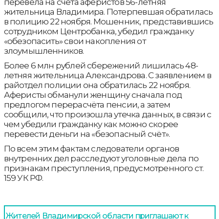
перевела на счета аферистов 56-летняя
жительница Владимира. Потерпевшая обратилась
в полицию 22 ноября. Мошенник, представившись
сотрудником Центробанка, убедил гражданку
«обезопасить» свои накопления от
злоумышленников.
Более 6 млн рублей сбережений лишилась 48-
летняя жительница Александрова. С заявлением в
райотдел полиции она обратилась 22 ноября.
Аферисты обманули женщину сначала под
предлогом перерасчёта пенсии, а затем
сообщили, что произошла утечка данных, в связи с
чем убедили гражданку как можно скорее
перевести деньги на «безопасный счёт».
По всем этим фактам следователи органов
внутренних дел расследуют уголовные дела по
признакам преступления, предусмотренного ст.
159 УК РФ.
Жителей Владимирской области приглашают к