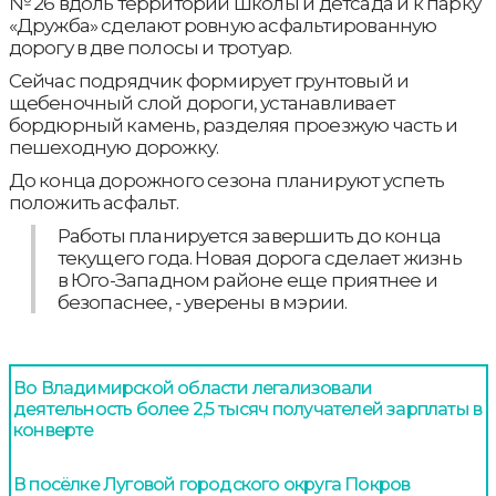
№ 26 вдоль территорий школы и детсада и к парку
«Дружба» сделают ровную асфальтированную
дорогу в две полосы и тротуар.
Сейчас подрядчик формирует грунтовый и
щебеночный слой дороги, устанавливает
бордюрный камень, разделяя проезжую часть и
пешеходную дорожку.
До конца дорожного сезона планируют успеть
положить асфальт.
Работы планируется завершить до конца
текущего года. Новая дорога сделает жизнь
в Юго-Западном районе еще приятнее и
безопаснее, - уверены в мэрии.
Во Владимирской области легализовали
деятельность более 2,5 тысяч получателей зарплаты в
конверте
В посёлке Луговой городского округа Покров