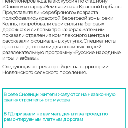
Пенсионеров ждала экскурсия по стадиону
«Олимп» и парку «Землянина» в Красной Горбатке.
Представители «серебряного» возраста
полюбовались красотой береговой зоны реки
Колпь, попробовали свои силы на беговых
дорожках и силовых тренажерах. Затем им
показали отделения комплексного центра и
рассказали о социальных услугах. Специалисты
центра подготовили для пожилых людей
развлекательную программу «Русские народные
игры и забавы».
Следующая встреча пройдёт на территории
Новлянского сельского поселения.
В селе Сновицы жители жалуются на незаконную
свалку строительного мусора
В ГД призвали не взимать деньги за проезд по
ремонтируемым платным дорогам