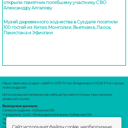
открыли памятник погибшему участнику СВО
Александру Алгалову
Музей деревянного зодчества в Суздале посетили
100 гостей из Китая, Монголии, Вьетнама, Лаоса,
Пакистана и Эфиопии
Наши партнеры: радио «LikeFm» 107,9 Fm во Владимире и 102,8 Fm в городе
Александрове
Использование материалов сайта допускается только при наличии
активной ссылки.
Выходные данные:
Сетевое издание: «Губерния 33»
Учредитель: ООО «Телерадиокомпания «Губерния-33»
Адрес: Воронцовский переулок, д.4.г. Владимир, 600000
Телефон: 8 (4922) 36-20-36.
Сайт использует файлы cookie, необходимые
E-Mail: news@trc33.ru