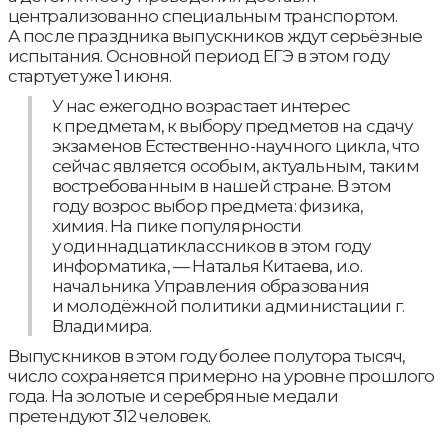
централизованно специальным транспортом.
А после праздника выпускников ждут серьёзные
испытания. Основной период ЕГЭ в этом году
стартует уже 1 июня.
У нас ежегодно возрастает интерес
к предметам, к выбору предметов на сдачу
экзаменов Естественно-научного цикла, что
сейчас является особым, актуальным, таким
востребованным в нашей стране. В этом
году возрос выбор предмета: физика,
химия. На пике популярности
у одиннадцатиклассников в этом году
информатика, — Наталья Китаева, и.о.
начальника Управления образования
и молодёжной политики администации г.
Владимира.
Выпускников в этом году более полутора тысяч,
число сохраняется примерно на уровне прошлого
года. На золотые и серебряные медали
претендуют 312 человек.