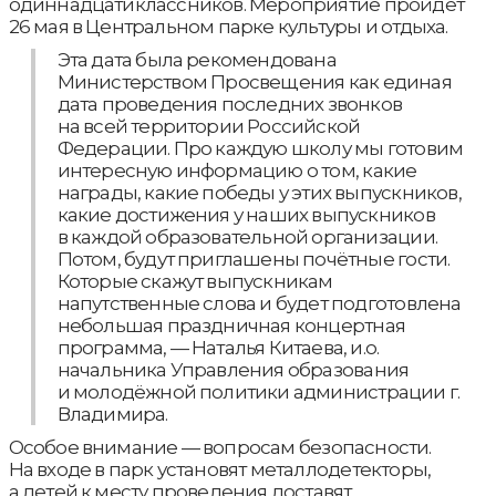
одиннадцатиклассников. Мероприятие пройдёт
26 мая в Центральном парке культуры и отдыха.
Эта дата была рекомендована
Министерством Просвещения как единая
дата проведения последних звонков
на всей территории Российской
Федерации. Про каждую школу мы готовим
интересную информацию о том, какие
награды, какие победы у этих выпускников,
какие достижения у наших выпускников
в каждой образовательной организации.
Потом, будут приглашены почётные гости.
Которые скажут выпускникам
напутственные слова и будет подготовлена
небольшая праздничная концертная
программа, — Наталья Китаева, и.о.
начальника Управления образования
и молодёжной политики администрации г.
Владимира.
Особое внимание — вопросам безопасности.
На входе в парк установят металлодетекторы,
а детей к месту проведения доставят