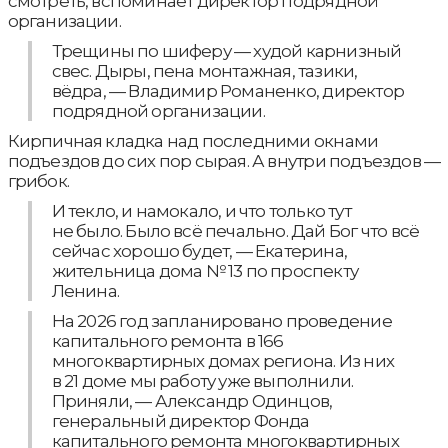
смотреть, вспоминает директор подрядной
организации.
Трещины по шиферу — худой карнизный
свес. Дыры, пена монтажная, тазики,
вёдра, — Владимир Романенко, директор
подрядной организации.
Кирпичная кладка над последними окнами
подъездов до сих пор сырая. А внутри подъездов —
грибок.
И текло, и намокало, и что только тут
не было. Было всё печально. Дай Бог что всё
сейчас хорошо будет, — Екатерина,
жительница дома № 13 по проспекту
Ленина.
На 2026 год запланировано проведение
капитального ремонта в 166
многоквартирных домах региона. Из них
в 21 доме мы работу уже выполнили.
Приняли, — Александр Одинцов,
генеральный директор Фонда
капитального ремонта многоквартирных