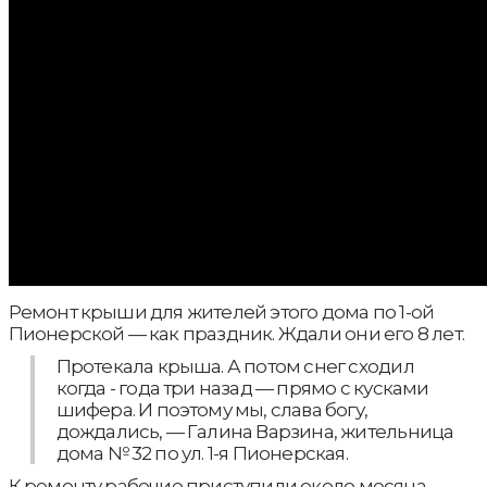
Ремонт крыши для жителей этого дома по 1-ой
Пионерской — как праздник. Ждали они его 8 лет.
Протекала крыша. А потом снег сходил
когда - года три назад — прямо с кусками
шифера. И поэтому мы, слава богу,
дождались, — Галина Варзина, жительница
дома № 32 по ул. 1-я Пионерская.
К ремонту рабочие приступили около месяца