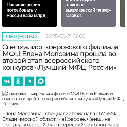
Пашинян рeшил
атаковал
О
потребовать у
американский танкер-
"
России на $2 млрд
газовоз
Р
2025-09-21
16:00
ОБЩЕСТВО
Специалист ковровского филиала
МФЦ Елена Молозина прошла во
второй этап всероссийского
конкурса «Лучший МФЦ России»
Елена Молозина - специалист филиала ГБУ «МФЦ
Владимирской области» в Коврове. Женщина
прошла во второй этап всероссийского конкурса