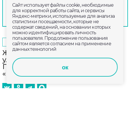
Сайт использует файлы cookie, необходимые
для корректной работы сайта, и сервисы
Яндекс-метрики, используемые для анализа
статистики посещаемости, которые не
содержат сведений, на основании которых
можно идентифицировать личность
пользователя. Продолжение пользования
2025-09-21
15:00
ОБЩЕСТВО
сайтом является согласием на применение
данных технологий
Жители активно участвуют в
улучшении района через
Платформу обратной связи
ок
«Госуслуги. Решаем вместе»
Сервис становится популярнее. С его помощью
граждане могут сообщать о проблемах в своих
городах и посёлках: разбитых дорогах,