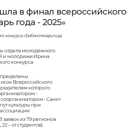
шла в финал всероссийского
рь года - 2025»
ы отдела молодёжного
ей и молодежи Ирина
кого конкурса
 определены
писок Всероссийского
учредителем которого
организатором -
соорганизатором - Санкт-
тут культуры при
ассоциации.
3 заявок из 79 регионов
22 – от студентов).