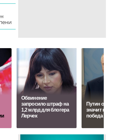
ен
епени
Обвинение
запросило штраф на
Путин объяснил, что
1,2 млрд для блогера
значит настоящая
ии
Лерчек
победа