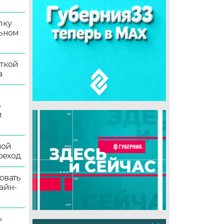
лку
льном
иткой
а
ь
й
ной
реход
овать
айн-
»