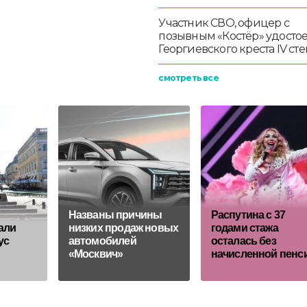
Участник СВО, офицер с
позывным «Костёр» удосто
Георгиевского креста IV ст
смотреть все
Названы причины
Распутина с 37
али
низких продаж новых
годами стажа
ус
автомобилей
осталась без
«Москвич»
начисленной пенс