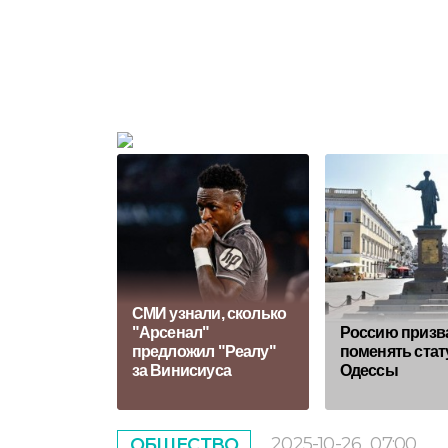
СМИ узнали, сколько
"Арсенал"
Россию призв
предложил "Реалу"
поменять стат
за Винисиуса
Одессы
2025-10-26
07:00
ОБЩЕСТВО