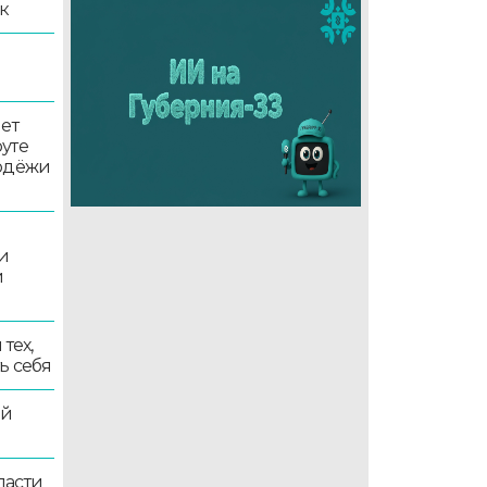
к
ет
уте
лодёжи
и
и
тех,
ь себя
ой
ласти