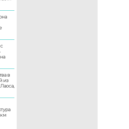
она
е
 с
ь
 на
ва в
й из
 Лаоса,
ктура
 км