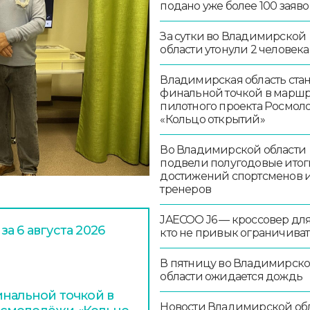
подано уже более 100 заяво
За сутки во Владимирской
области утонули 2 человека
Владимирская область стан
финальной точкой в маршр
пилотного проекта Росмо
«Кольцо открытий»
Во Владимирской области
подвели полугодовые итог
достижений спортсменов 
тренеров
JAECOO J6 — кроссовер для 
а 6 августа 2026
кто не привык ограничиват
В пятницу во Владимирск
области ожидается дождь
инальной точкой в
Новости Владимирской об