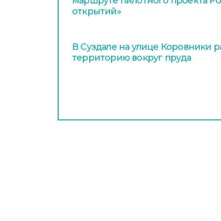
маршруте пилотного проекта Р
открытий»
В Суздале на улице Коровники 
территорию вокруг пруда