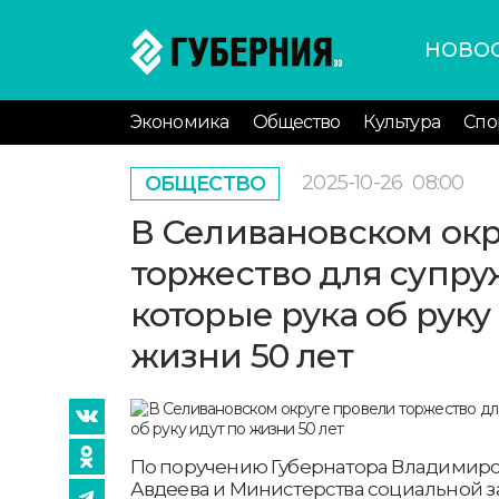
НОВО
Экономика
Общество
Культура
Спо
2025-10-26
08:00
ОБЩЕСТВО
В Селивановском окр
торжество для супру
которые рука об руку
жизни 50 лет
По поручению Губернатора Владимирс
Авдеева и Министерства социальной 