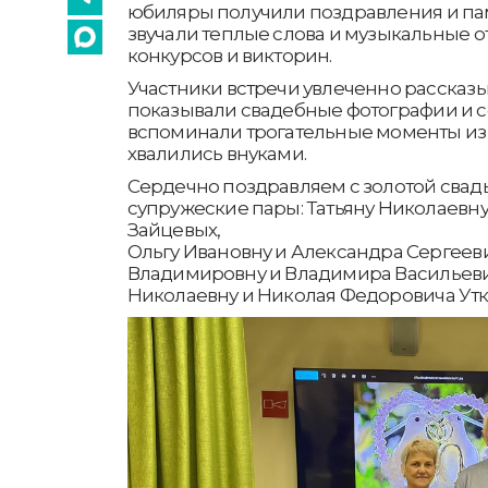
юбиляры получили поздравления и па
звучали теплые слова и музыкальные о
конкурсов и викторин.
Участники встречи увлеченно рассказы
показывали свадебные фотографии и 
вспоминали трогательные моменты из 
хвалились внуками.
Сердечно поздравляем с золотой сва
супружеские пары: Татьяну Николаевну
Зайцевых,
Ольгу Ивановну и Александра Сергееви
Владимировну и Владимира Васильев
Николаевну и Николая Федоровича Утк