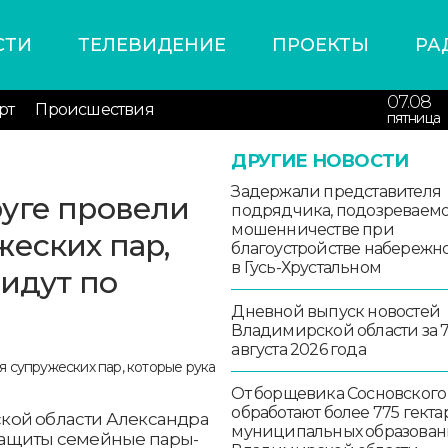
СТИ
ТЕЛЕВИДЕНИЕ
ПРОЕКТЫ
РА
07.08
рт
Происшествия
пятница
ДРУГИЕ НОВОСТИ
Задержали представителя
уге провели
подрядчика, подозреваемо
мошенничестве при
жеских пар,
благоустройстве набережн
в Гусь-Хрустальном
 идут по
Дневной выпуск новостей
Владимирской области за 
августа 2026 года
От борщевика Сосновского
обработают более 775 гекта
кой области Александра
муниципальных образован
защиты семейные пары-