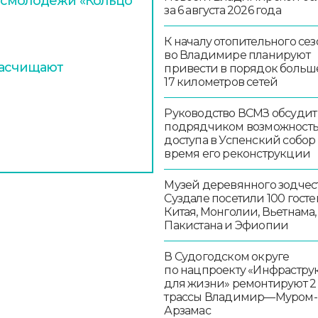
осмолодёжи «Кольцо
за 6 августа 2026 года
К началу отопительного сез
во Владимире планируют
расчищают
привести в порядок больш
17 километров сетей
Руководство ВСМЗ обсудит
подрядчиком возможност
доступа в Успенский собор
время его реконструкции
Музей деревянного зодчест
Суздале посетили 100 госте
Китая, Монголии, Вьетнама,
Пакистана и Эфиопии
В Судогодском округе
по нацпроекту «Инфрастру
для жизни» ремонтируют 2
трассы Владимир—Муром-
Арзамас