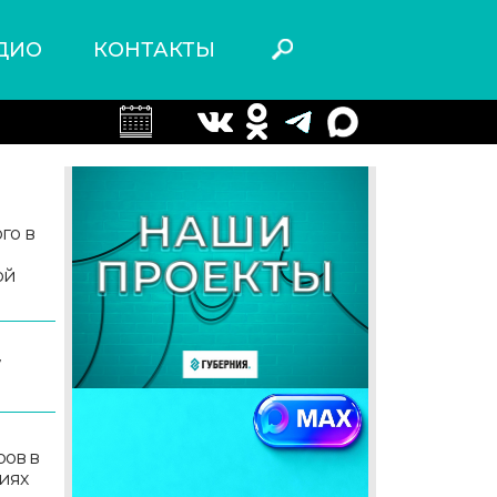
ДИО
КОНТАКТЫ
го в
ой
7
ров в
иях