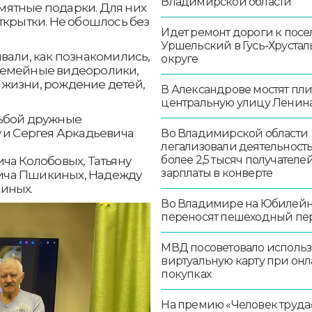
Владимирской области
мятные подарки. Для них
ткрытки. Не обошлось без
Идет ремонт дороги к посе
Уршельский в Гусь-Хруста
вали, как познакомились,
округе
семейные видеоролики,
жизни, рождение детей,
В Александрове мостят пл
центральную улицу Ленин
дьбой дружные
 и Сергея Аркадьевича
Во Владимирской области
легализовали деятельност
более 2,5 тысяч получателе
ча Колобовых, Татьяну
зарплаты в конверте
ича Пшикиных, Надежду
иных.
Во Владимире на Юбилей
переносят пешеходный пе
МВД посоветовало использ
виртуальную карту при онл
покупках
На премию «Человек труда