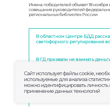
Имена победителей объявят 18 ноября 
совещания руководителей федеральн
региональных библиотек России.
В областном Центре БДД расска
светофорного регулирования в
В ГД призвали не взимать деньг
ремонтируемым платным доро
Сайт использует файлы cookie, необ
используемые для анализа статисти
На премию «Человек труда» пода
можно идентифицировать личность п
заявок
применение данных технологий