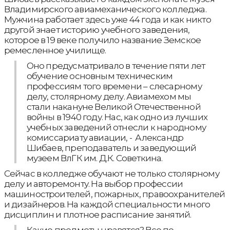
Владимирского авиамеханического колледжа.
Мужчина работает здесь уже 44 года и как никто
другой знает историю учебного заведения,
которое в 19 веке получило название Земское
ремесленное училище.
Оно предусматривало в течение пяти лет
обучение основным техническим
профессиям того времени – слесарному
делу, столярному делу. Авиамехом мы
стали накануне Великой Отечественной
войны в 1940 году. Нас, как одно из лучших
учебных заведений отнесли к народному
комиссариату авиации, - Александр
Шибаев, преподаватель и заведующий
музеем ВлГК им. Д.К. Советкина.
Сейчас в колледже обучают не только столярному
делу и авторемонту. На выбор профессии
машиностроителей, пожарных, правоохранителей
и дизайнеров. На каждой специальности много
дисциплин и плотное расписание занятий.