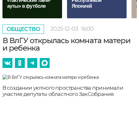
«тактические тайм-
Республикой
с
ауты» в футболе
Японией
з
2025-12-03
16:00
ОБЩЕСТВО
В ВлГУ открылась комната матери
и ребенка
В создании уютного пространства принимали
участие депутаты областного ЗакСобрания.