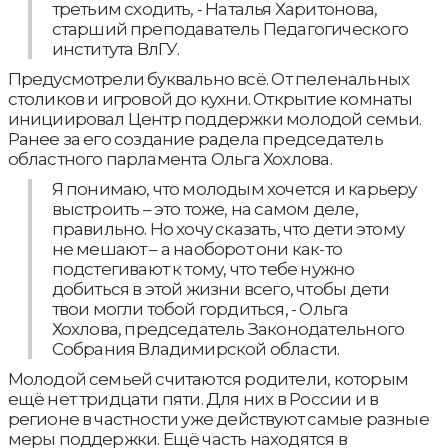
третьим сходить, - Наталья Харитонова,
старший преподаватель Педагогического
института ВлГУ.
Предусмотрели буквально всё. От пеленальных
столиков и игровой до кухни. Открытие комнаты
инициировал Центр поддержки молодой семьи.
Ранее за его создание радела председатель
областного парламента Ольга Хохлова.
Я понимаю, что молодым хочется и карьеру
выстроить – это тоже, на самом деле,
правильно. Но хочу сказать, что дети этому
не мешают – а наоборот они как-то
подстегивают к тому, что тебе нужно
добиться в этой жизни всего, чтобы дети
твои могли тобой гордиться, - Ольга
Хохлова, председатель Законодательного
Собрания Владимирской области.
Молодой семьей считаются родители, которым
ещё нет тридцати пяти. Для них в России и в
регионе в частности уже действуют самые разные
меры поддержки. Ещё часть находятся в