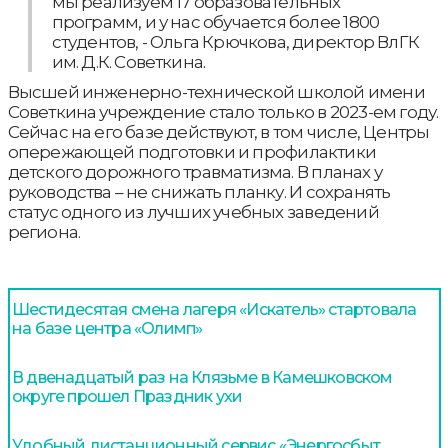
мы реализуем 17 образовательных
программ, и у нас обучается более 1800
студентов, - Ольга Крючкова, директор ВлГК
им. Д.К. Советкина.
Высшей инженерно-технической школой имени
Советкина учреждение стало только в 2023-ем году.
Сейчас на его базе действуют, в том числе, Центры
опережающей подготовки и профилактики
детского дорожного травматизма. В планах у
руководства – не снижать планку. И сохранять
статус одного из лучших учебных заведений
региона.
Шестидесятая смена лагеря «Искатель» стартовала
на базе центра «Олимп»
В двенадцатый раз на Клязьме в Камешковском
округе прошел Праздник ухи
Удобный дистанционный сервис «Энергосбыт