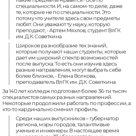
Какие предметы нравятся? Все по
специальности. И, на самом-то деле, даже
те, которые не по специальности. Это
потому что учителя здесь свои предметы
любят. Они уважают ту науку, которую
преподают, - Артем Мяхлов, студент ВлГК
им. Д.К. Советкина.
Широкое разнообразие тех знаний,
которые получают наши студенты, которые
дает им широкий спектр возможностей
после выпуска. То есть они изучив здесь
разные направления, могут выбрать себе
более близкое, - Елена Волкова,
преподаватель ВлГК им. Д.К. Советкина.
За 140 лет колледж подготовил более 36-ти тысяч
специалистов самых разных направлений.
Некоторые продолжили работать по профессии, а
кто-то кардинально сменил профиль.
Среди наших выпускников – губернатор
региона, мэры городов, талантливые
ученые и инженеры. В настоящее время