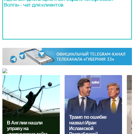
Волга» - чат для клиентов
Трамп по ошибке
В Англии нашли
назвал Иран
Б
управу на
Исламской
о