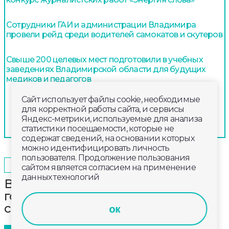
Сотрудники ГАИ и администрации Владимира
провели рейд среди водителей самокатов и скутеров
Свыше 200 целевых мест подготовили в учебных
заведениях Владимирской области для будущих
медиков и педагогов
Сайт использует файлы cookie, необходимые
для корректной работы сайта, и сервисы
Яндекс-метрики, используемые для анализа
статистики посещаемости, которые не
содержат сведений, на основании которых
можно идентифицировать личность
пользователя. Продолжение пользования
2025-12-09
10:00
ОБЩЕСТВО
сайтом является согласием на применение
данных технологий
Во Владимирской области в этом
году 20 пешеходных переходов
сделали проекционными
ок