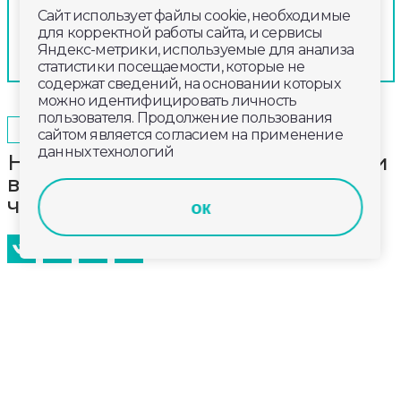
Сайт использует файлы cookie, необходимые
для корректной работы сайта, и сервисы
Яндекс-метрики, используемые для анализа
статистики посещаемости, которые не
содержат сведений, на основании которых
можно идентифицировать личность
пользователя. Продолжение пользования
2024-01-10
15:20
ОБЩЕСТВО
сайтом является согласием на применение
данных технологий
На дорогах Владимирской области
в новогодние в ДТП погибли 5
человек
ок
За первую неделю января на дорогах
Владимирской области произошло 25 аварий, в
которых 5 человек погибли и 38 человек получили
ранения, в том числе погиб 1 ребенок и получили