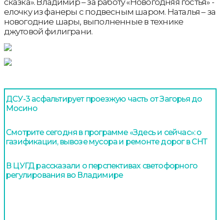
сказка». Владимир – за работу «Новогодняя гостья» -
елочку из фанеры с подвесным шаром. Наталья – за
новогодние шары, выполненные в технике
джутовой филиграни.
ДСУ-3 асфальтирует проезжую часть от Загорья до
Мосино
Смотрите сегодня в программе «Здесь и сейчас»: о
газификации, вывозе мусора и ремонте дорог в СНТ
В ЦУГД рассказали о перспективах светофорного
регулирования во Владимире