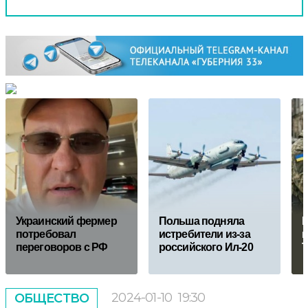
Украинский фермер
Польша подняла
К
потребовал
истребители из-за
п
переговоров с РФ
российского Ил-20
2024-01-10
19:30
ОБЩЕСТВО