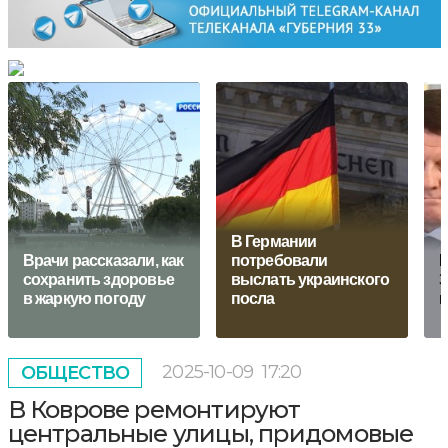
В Германии
Врачи рассказали, как
потребовали
П
сохранить здоровье
выслать украинского
З
в жаркую погоду
посла
п
2025-10-09
17:20
ОБЩЕСТВО
В Коврове ремонтируют
центральные улицы, придомовые