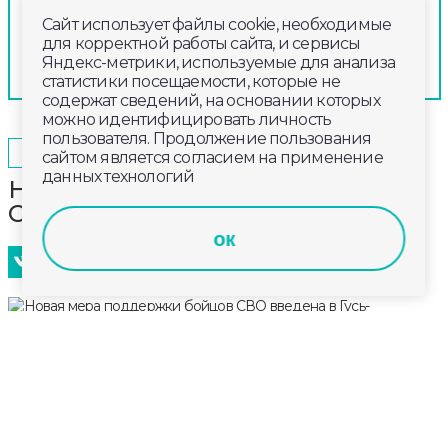
Сайт использует файлы cookie, необходимые
для корректной работы сайта, и сервисы
Яндекс-метрики, используемые для анализа
статистики посещаемости, которые не
содержат сведений, на основании которых
можно идентифицировать личность
пользователя. Продолжение пользования
2025-10-09
16:40
ОБЩЕСТВО
сайтом является согласием на применение
данных технологий
Новая мера поддержки бойцов
СВО введена в Гусь-Хрустальном
ок
Бойцы и ветераны СВО смогут получить земельные
участки в городе Гусь-Хрустальный на улице с
символическим названием Донецкая. Это ещё
одна форма поддержки для тех, кто заключил
контракт с Минобороны после 1 августа текущего