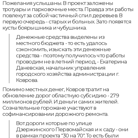
Пожелания услышаны. В проект заложены
тротуары и парковочные места. Правда эти работы
повлекут за собой частичный спил деревьев. В
первую очередь - старых и больных. Зато появятся
кусты боярышника и чубушника.
Денежные средства выделены из
местного бюджета - то есть удалось
сэкономить, изыскать эти денежные
средства - поэтому получилось что работы
проводим не в летний период, - Екатерина
Даневская, начальник управления
городского хозяйства администрации г.
Коврова.
Помимо местных денег, Ковров тратит на
обновление дорог областную субсидию - 279
миллионов рублей. И деньги самих жителей.
Сознательные горожане участвуют в
софинансировании дорожного ремонта.
Вот дороги которые по улице
Дзержинского Первомайская и к саду - они
в рамках проекта "30 на 70". То есть были