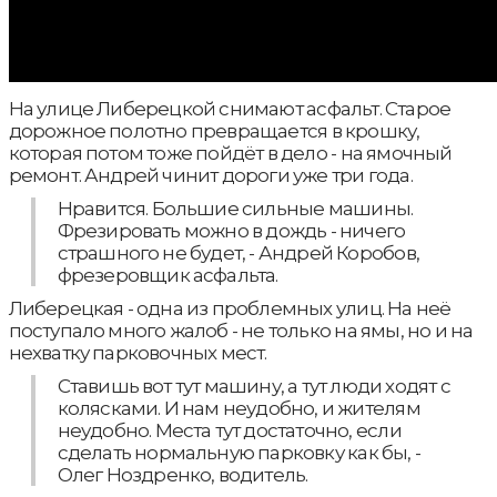
На улице Либерецкой снимают асфальт. Старое
дорожное полотно превращается в крошку,
которая потом тоже пойдёт в дело - на ямочный
ремонт. Андрей чинит дороги уже три года.
Нравится. Большие сильные машины.
Фрезировать можно в дождь - ничего
страшного не будет, - Андрей Коробов,
фрезеровщик асфальта.
Либерецкая - одна из проблемных улиц. На неё
поступало много жалоб - не только на ямы, но и на
нехватку парковочных мест.
Ставишь вот тут машину, а тут люди ходят с
колясками. И нам неудобно, и жителям
неудобно. Места тут достаточно, если
сделать нормальную парковку как бы, -
Олег Ноздренко, водитель.