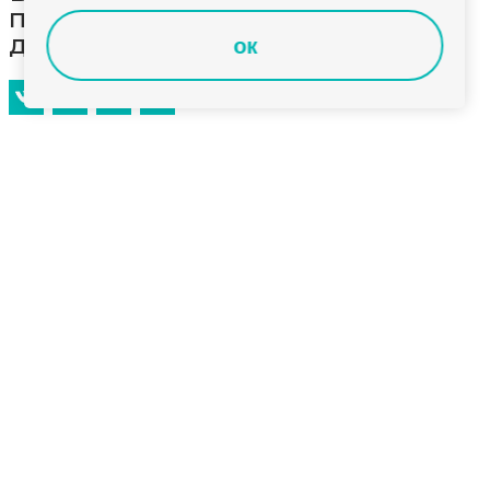
приставы изъяли автомобиль в
доход государства
ок
В отделении судебных приставов Петушинского
района на исполнении находилось производство
неимущественного характера, связанное с
конфискацией автомобиля «Hyundai Porter II» в
доход Российской Федерации.
Во исполнение судебного решения судебные
приставы осуществили выезд на спецстоянку, где
находился указанный автомобиль. На месте
представители ведомства произвели все
необходимые процессуальные действия,
оформили соответствующие документы и
подготовили транспортное средство к передаче.
После завершения всех формальностей