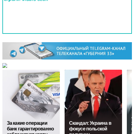
«
За кaкие операции
Скандал: Украина в
х
банк гарантированно
фокусе польской
п