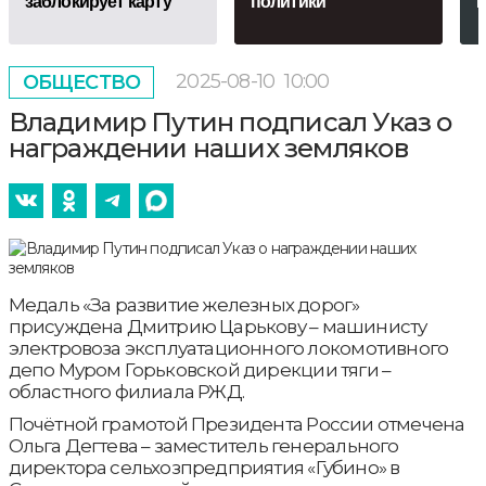
заблокирует карту
политики
2025-08-10
10:00
ОБЩЕСТВО
Владимир Путин подписал Указ о
награждении наших земляков
Медаль «За развитие железных дорог»
присуждена Дмитрию Царькову – машинисту
электровоза эксплуатационного локомотивного
депо Муром Горьковской дирекции тяги –
областного филиала РЖД.
Почётной грамотой Президента России отмечена
Ольга Дегтева – заместитель генерального
директора сельхозпредприятия «Губино» в