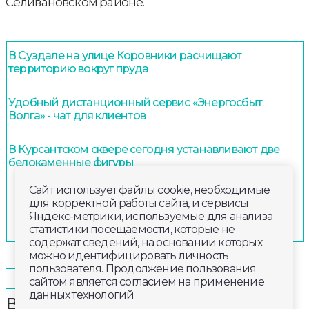
Селивановском районе.
В Суздале на улице Коровники расчищают
территорию вокруг пруда
Удобный дистанционный сервис «Энергосбыт
Волга» - чат для клиентов
В Курсантском сквере сегодня устанавливают две
белокаменные фигуры
Сайт использует файлы cookie, необходимые
для корректной работы сайта, и сервисы
Яндекс-метрики, используемые для анализа
статистики посещаемости, которые не
содержат сведений, на основании которых
можно идентифицировать личность
пользователя. Продолжение пользования
2025-08-10
09:00
ОБЩЕСТВО
сайтом является согласием на применение
данных технологий
В Петушинском районе судебные