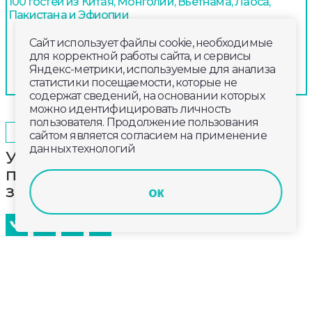
100 гостей из Китая, Монголии, Вьетнама, Лаоса,
Пакистана и Эфиопии
Сайт использует файлы cookie, необходимые
для корректной работы сайта, и сервисы
Яндекс-метрики, используемые для анализа
статистики посещаемости, которые не
содержат сведений, на основании которых
можно идентифицировать личность
пользователя. Продолжение пользования
2026-06-07
13:00
ОБЩЕСТВО
сайтом является согласием на применение
данных технологий
Участники региональной
программы «Герои-33» получили
знаки отличия ГТО
ок
В Собинке состоялось заключительное занятие по
физической подготовке в рамках четвёртого