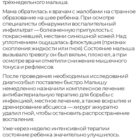
трёхнедельного малыша.
Мама обратилась к врачам с жалобами на странное
образование на шее ребёнка. При осмотре
специалисты обнаружили воспалительный
инфильтрат — болезненную припухлость с
покрасневшей, местами синюшной кожей. Над
уплотнением ощущалась флюктуация (признак
скопления жидкости или гноя). Состояние малыша
вызывало тревогу: он был вялым, плохо ел, а при
осмотре врачи отметили снижение мышечного
тонуса и рефлексов.
После проведения необходимых исследований
диагноз был поставлен быстро. Малышу
немедленно назначили комплексное лечение:
антибактериальную терапию для борьбы с
инфекцией, местное лечение, а также вскрытие и
дренирование абсцесса — хирург аккуратно
удалил гной, чтобы остановить распространение
воспаления.
Уже через неделю интенсивной терапии
состояние ребёнка значительно улучшилось.