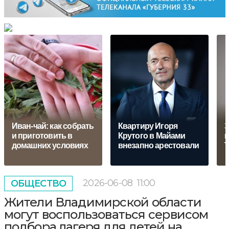
Иван-чай: как собрать
Квартиру Игоря
З
и приготовить в
Крутого в Майами
к
домашних условиях
внезапно арестовали
Т
2026-06-08
11:00
ОБЩЕСТВО
Жители Владимирской области
могут воспользоваться сервисом
подбора лагеря для детей на