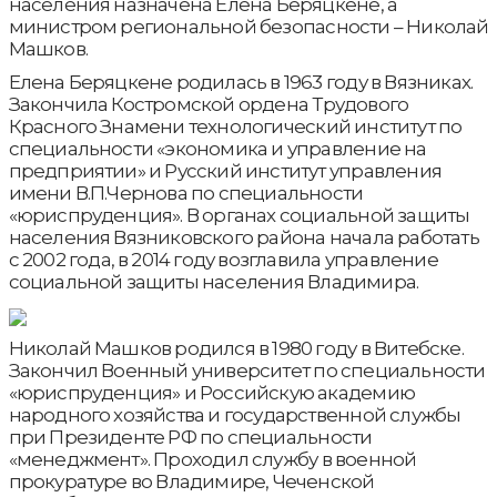
населения назначена Елена Беряцкене, а
министром региональной безопасности – Николай
Машков.
Елена Беряцкене родилась в 1963 году в Вязниках.
Закончила Костромской ордена Трудового
Красного Знамени технологический институт по
специальности «экономика и управление на
предприятии» и Русский институт управления
имени В.П.Чернова по специальности
«юриспруденция». В органах социальной защиты
населения Вязниковского района начала работать
с 2002 года, в 2014 году возглавила управление
социальной защиты населения Владимира.
Николай Машков родился в 1980 году в Витебске.
Закончил Военный университет по специальности
«юриспруденция» и Российскую академию
народного хозяйства и государственной службы
при Президенте РФ по специальности
«менеджмент». Проходил службу в военной
прокуратуре во Владимире, Чеченской