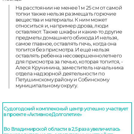
На расстоянии не менее 1 м 25 см от самой
топки также нельзя размещать горючие
вещества и материалы. К ним может
относиться и, например дрова, люди
оставляют. Также шкафы и какие-то другие
предметы домашнего обихода.И нельзя,
самое главное, оставлять печь, когда она
топится без присмотра. И ещё нельзя
оставлять ребёнка несовершеннолетнего
для присмотра за печью, которая топится, -
Алеся Кручинина, заместитель начальника
отдела надзорной деятельности по
Петушинскому району и Собинскому
муниципальному округу.
Судогодский комплексный центр успешно участвует
в проекте «АктивноеДолголетие»
Во Владимирской области в 2,5 раза увеличилась