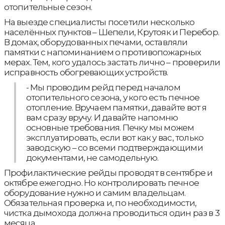
отопительные сезон.
На выезде специалисты посетили несколько
населённых пунктов – Шепели, Крутояк и Перебор.
В домах, оборудованных печами, оставляли
памятки с напоминанием о противопожарных
мерах. Тем, кого удалось застать лично – проверили
исправность обогревающих устройств.
- Мы проводим рейд перед началом
отопительного сезона, у кого есть печное
отопление. Вручаем памятки, давайте вот я
вам сразу вручу. И давайте напомню
основные требования. Печку мы можем
эксплуатировать, если вот как у вас, только
заводскую – со всеми подтверждающими
документами, не самодельную.
Профилактические рейды проводят в сентябре и
октябре ежегодно. Но контролировать печное
оборудование нужно и самим владельцам.
Обязательная проверка и, по необходимости,
чистка дымохода должна проводиться один раз в 3
месяца.