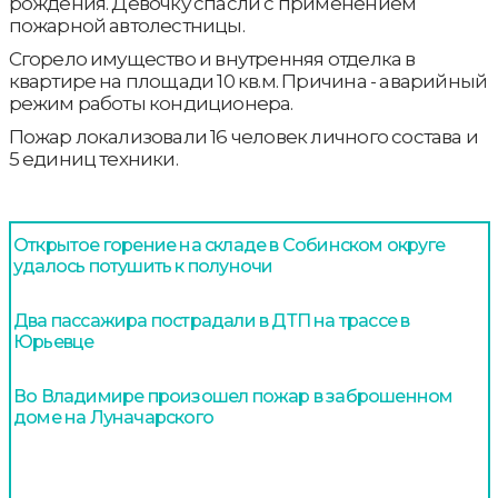
рождения. Девочку спасли с применением
пожарной автолестницы.
Сгорело имущество и внутренняя отделка в
квартире на площади 10 кв.м. Причина - аварийный
режим работы кондиционера.
Пожар локализовали 16 человек личного состава и
5 единиц техники.
Открытое горение на складе в Собинском округе
удалось потушить к полуночи
Два пассажира пострадали в ДТП на трассе в
Юрьевце
Во Владимире произошел пожар в заброшенном
доме на Луначарского