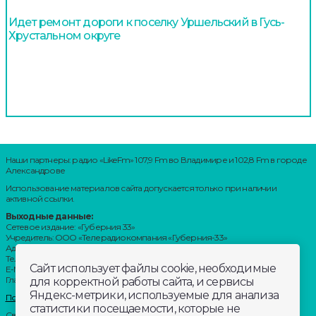
Идет ремонт дороги к поселку Уршельский в Гусь-
Хрустальном округе
Наши партнеры: радио «LikeFm» 107,9 Fm во Владимире и 102,8 Fm в городе
Александрове
Использование материалов сайта допускается только при наличии
активной ссылки.
Выходные данные:
Сетевое издание: «Губерния 33»
Учредитель: ООО «Телерадиокомпания «Губерния-33»
Адрес: Воронцовский переулок, д.4.г. Владимир, 600000
Телефон: 8 (4922) 36-20-36.
Сайт использует файлы cookie, необходимые
E-Mail: news@trc33.ru
Главный редактор: Шилова Анастасия Олеговна.
для корректной работы сайта, и сервисы
Яндекс-метрики, используемые для анализа
Политика обработки Персональных данных
статистики посещаемости, которые не
Свидетельство о регистрации СМИ: ЭЛ № ФС 77-60769, выдано 11.02.2015