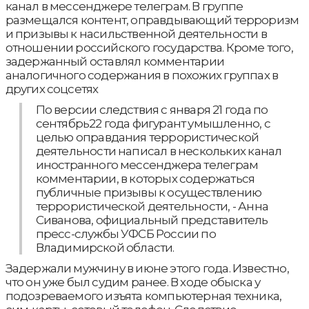
канал в мессенджере телеграм. В группе
размещался контент, оправдывающий терроризм
и призывы к насильственной деятельности в
отношении российского государства. Кроме того,
задержанный оставлял комментарии
аналогичного содержания в похожих группах в
других соцсетях
По версии следствия с января 21 года по
сентябрь22 года фигурант умышленно, с
целью оправдания террористической
деятельности написал в нескольких канал
иностранного мессенджера телеграм
комментарии, в которых содержаться
публичные призывы к осуществлению
террористической деятельности, - Анна
Сиванова, официальный представитель
пресс-службы УФСБ России по
Владимирской области.
Задержали мужчину в июне этого года. Известно,
что он уже был судим ранее. В ходе обыска у
подозреваемого изъята компьютерная техника,