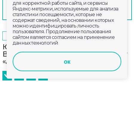
для корректной работы сайта, и сервисы
Яндекс-метрики, используемые для анализа
статистики посещаемости, которые не
содержат сведений, на основании которых
можно идентифицировать личность
пользователя. Продолжение пользования
2024-03-31
19:00
ПРОИСШЕСТВИЯ
сайтом является согласием на применение
данных технологий
Юные художники и музыканты
Владимирской области встречают
«АРТ Весну – 2024»
ок
Центр поддержки одарённых детей «Платформа
33» Владимирского института развития
образования совместно с региональным
Министерством культуры и при поддержке
Министерства образования и молодёжной