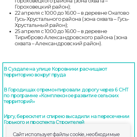
Гороховецкого района (зона охвата –
Гороховецкий район);
22 апреля с 10:00 до 16:00 – в деревне Окатово
Гусь-Хрустального района (зона охвата – Гусь-
Хрустальный район);
25 апреля с 10:00 до 16:00 – в деревне
Тириброво Александровского района (зона
охвата – Александровский район).
В Суздале на улице Коровники расчищают
территорию вокруг пруда
В Городищах отремонтировали дорогу через 6 СНТ
по программе «Комплексное развитие сельских
территорий»
Иргу, бересклет и спирею высадили на пересечении
Горького и проспекта Строителей
Сайт использует файлы cookie, необходимые