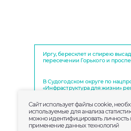
Иргу, бересклет и спирею высад
пересечении Горького и проспе
В Судогодском округе по нацпр
«Инфраструктура для жизни» ре
трассы Владимир—Муром-Арза
Сайт использует файлы cookie, необ
используемые для анализа статисти
На Козловом валу сделают дере
можно идентифицировать личность п
ограждение для удобства и без
применение данных технологий
пешеходов