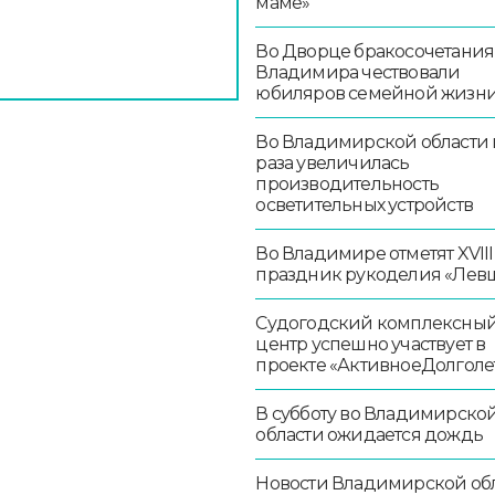
маме»
Во Дворце бракосочетания
Владимира чествовали
юбиляров семейной жизн
Во Владимирской области в
раза увеличилась
производительность
осветительных устройств
Во Владимире отметят XVIII
праздник рукоделия «Лев
Судогодский комплексны
центр успешно участвует в
проекте «АктивноеДолголе
В субботу во Владимирско
области ожидается дождь
Новости Владимирской об