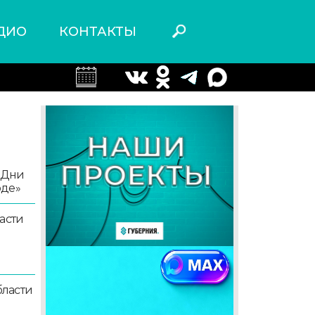
ДИО
КОНТАКТЫ
«Дни
оде»
асти
ласти