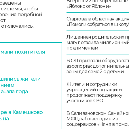
Всероссийском фестивале
роведены
«Яблоко от Яблони»
системы, чтобы
новения подобной
Стартовала областная акци
от
«Помоги собраться в школу!
отключались.
Лишенная родительских п
мать погасила миллионный
по алиментам
мали похитителя
В ОП призвали оборудоват
аэропортах дополнительн
зоны для семей с детьми
ишились жители
Жители и сотрудники
янием
учреждений соцзащиты
ачала года
продолжают поддержку
участников СВО
аре в Камешково
В Селивановском Семейно
сына
МФЦ работает один из
соцсервисов «Няня в помо