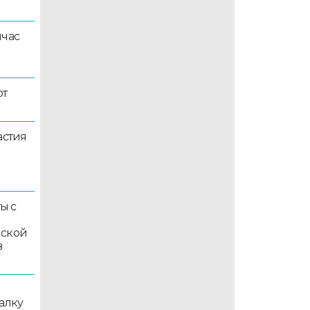
йчас
ют
астия
ы с
мской
в
алку