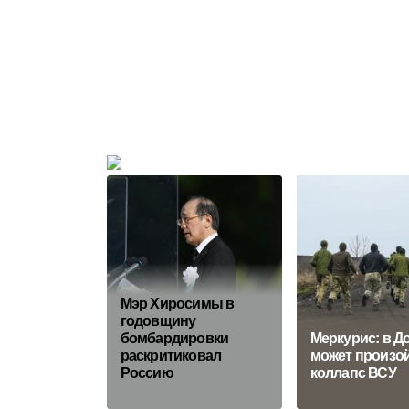
Мэр Хиросимы в
годовщину
бомбардировки
Меркурис: в Д
раскритиковал
может произо
Россию
коллапс ВСУ