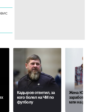
рвис
Кадыров ответил, за
Жена Юрия Дудя*
их
кого болел на ЧМ по
заработала почти 10
футболу
млн на релокантах