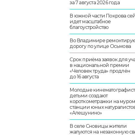
за 7 августа 2026 года
В южной части Покрова се
идет масштабное
благоустройство
Во Владимире ремонтиру
дорогу по улице Осьмова
Срок приёма заявок для уч
в национальной премии
«Человек труда» продлён
до 16 августа
Молодые кинематографист
детьми создают
короткометражки на муро
станции юных натуралисто
«Алешунино»
В селе Сновицы жители
жалуются на незаконную св