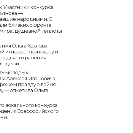
к. Участники конкурса
тьянова —
тавшие народными. С
ли близких с фронта.
 мира, душевной теплоты
ния Ольга Хохлова
й интерес к конкурсу и
та для сохранения
олодежи.
сть молодых
ям Алексея Ивановича,
ережём правду о войне
, — отметила Ольга
о вокального конкурса
ведения Всероссийского
ни.