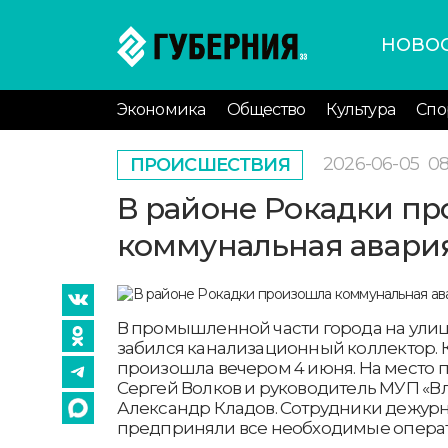
НОВО
Экономика
Общество
Культура
Спо
2026-06-05
08
ПРОИСШЕСТВИЯ
В районе Рокадки п
коммунальная авари
В промышленной части города на ули
забился канализационный коллектор. 
произошла вечером 4 июня. На место 
Сергей Волков и руководитель МУП «
Александр Кладов. Сотрудники дежур
предприняли все необходимые опера