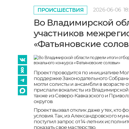
2026-06-06
18
ПРОИСШЕСТВИЯ
Во Владимирской обл
участников межрегио
«Фатьяновские солов
Проект проводится по инициативе Мо
поддержке Законодательного Собрания
могли солисты и ансамбли в возрасте от 
прислали вокалисты из Владимирской 
также из Северо-Кавказского и Приво
округов.
Проект вызвал отклик даже у тех, кто 
условия. Так, из Александровского му
поступил запрос от 14-летних исполни
показать свое мастерство.