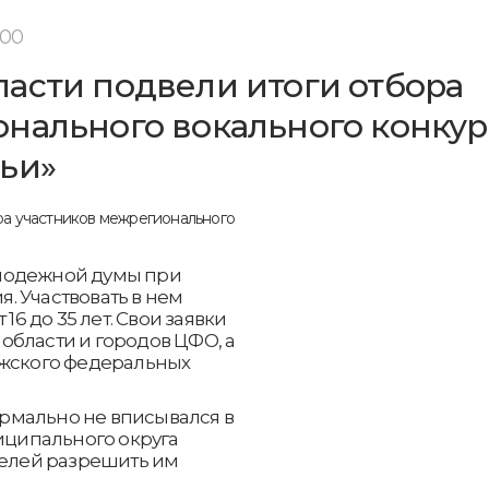
:00
асти подвели итоги отбора
нального вокального конкур
ьи»
лодежной думы при
. Участвовать в нем
16 до 35 лет. Свои заявки
области и городов ЦФО, а
лжского федеральных
формально не вписывался в
ниципального округа
телей разрешить им