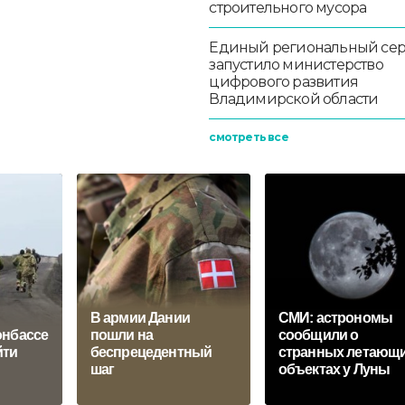
строительного мусора
Единый региональный се
запустило министерство
цифрового развития
Владимирской области
смотреть все
В армии Дании
СМИ: астрономы
онбассе
пошли на
сообщили о
йти
беспрецедентный
странных летающ
шаг
объектах у Луны