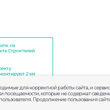
или на
кта Строителей
оекту
монтируют 2 км
мас
ходимые для корректной работы сайта, и серви
ки посещаемости, которые не содержат сведени
вянный настил и
ользователя. Продолжение пользования сайто
опасности