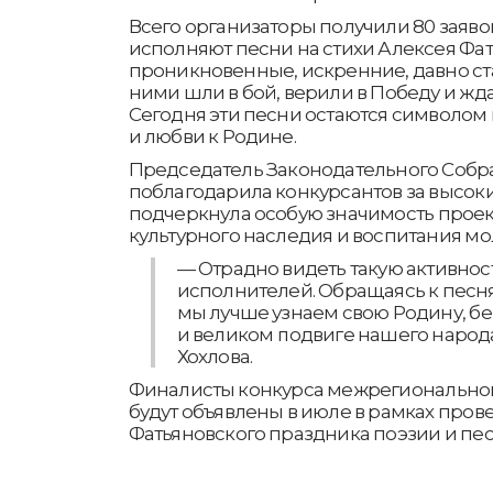
Всего организаторы получили 80 заяво
исполняют песни на стихи Алексея Фа
проникновенные, искренние, давно с
ними шли в бой, верили в Победу и жда
Сегодня эти песни остаются символом
и любви к Родине.
Председатель Законодательного Собра
поблагодарила конкурсантов за высоки
подчеркнула особую значимость проек
культурного наследия и воспитания м
— Отрадно видеть такую активно
исполнителей. Обращаясь к песн
мы лучше узнаем свою Родину, б
и великом подвиге нашего народа
Хохлова.
Финалисты конкурса межрегиональног
будут объявлены в июле в рамках про
Фатьяновского праздника поэзии и пес