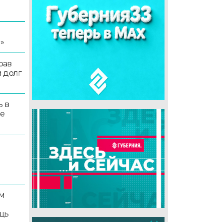
я
»
рав
 долг
ь в
ые
м
щь