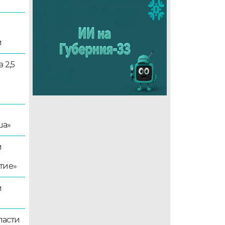
и
 2,5
ша»
й
тие»
й
ласти