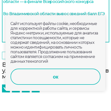
области — в финале Всероссийского конкурса
Во Владимирской области вырос средний балл ЕГЭ
Сайт использует файлы cookie, необходимые
для корректной работы сайта, и сервисы
Яндекс-метрики, используемые для анализа
статистики посещаемости, которые не
содержат сведений, на основании которых
можно идентифицировать личность
пользователя. Продолжение пользования
2024-09-28
11:00
ПРОИСШЕСТВИЯ
сайтом является согласием на применение
данных технологий
Волонтеры собрали на
улыбышевских карьерах 50 мешков
мусора
ок