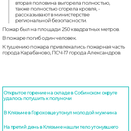
вторая половина выгорела полностью,
также полностью сгорела кровля, -
рассказывают в министерстве
региональной безопасности.
Пожар был на площади 250 квадратных метров.
В пожаре погиб один человек.
К тушению пожара привлекались пожарная часть
города Карабаново, ПСЧ-17 города Александров.
Открытое горение на складе в Собинском округе
удалось потушить к полуночи
В Клязьме в Гороховце утонул молодой мужчина
На третий день в Клязьме нашли тело утонувшего