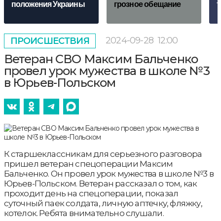
положения Украины
грозное обещание
т
2024-09-28
12:00
ПРОИСШЕСТВИЯ
Ветеран СВО Максим Бальченко
провел урок мужества в школе №3
в Юрьев-Польском
К старшеклассникам для серьезного разговора
пришел ветеран спецоперации Максим
Бальченко. Он провел урок мужества в школе №3 в
Юрьев-Польском. Ветеран рассказал о том, как
проходит день на спецоперации, показал
суточный паек солдата, личную аптечку, фляжку,
котелок. Ребята внимательно слушали.