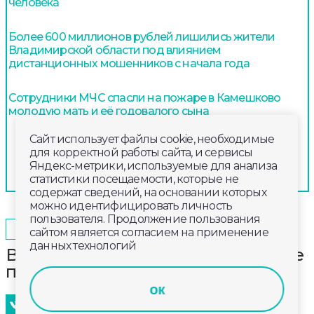
человека
Более 600 миллионов рублей лишились жители
Владимирской области под влиянием
дистанционных мошенников с начала года
Сотрудники МЧС спасли на пожаре в Камешково
молодую мать и её годовалого сына
Сайт использует файлы cookie, необходимые
для корректной работы сайта, и сервисы
Яндекс-метрики, используемые для анализа
статистики посещаемости, которые не
содержат сведений, на основании которых
можно идентифицировать личность
пользователя. Продолжение пользования
2025-06-20
20:19
ПРОИСШЕСТВИЯ
сайтом является согласием на применение
данных технологий
В Коврове на пожаре в жилом доме
пострадал 50-летний мужчина
ок