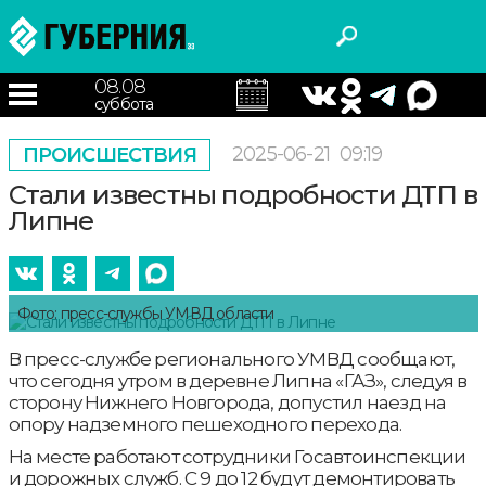
08.08
суббота
2025-06-21
09:19
ПРОИСШЕСТВИЯ
Стали известны подробности ДТП в
Липне
Фото: пресс-службы УМВД области
В пресс-службе регионального УМВД сообщают,
что сегодня утром в деревне Липна «ГАЗ», следуя в
сторону Нижнего Новгорода, допустил наезд на
опору надземного пешеходного перехода.
На месте работают сотрудники Госавтоинспекции
и дорожных служб. С 9 до 12 будут демонтировать