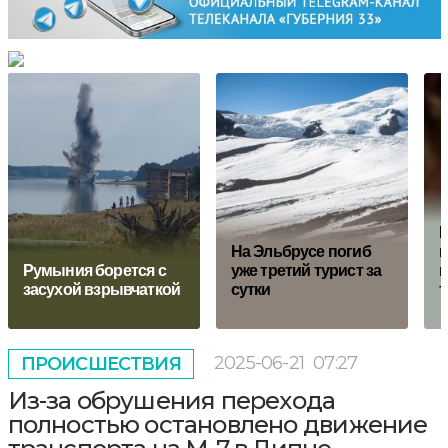
И
На Эльбрусе погиб
и
Румыния борется с
уже третий турист за
п
засухой взрывчаткой
сутки
т
2025-06-21
07:27
ПРОИСШЕСТВИЯ
Из-за обрушения перехода
полностью остановлено движение