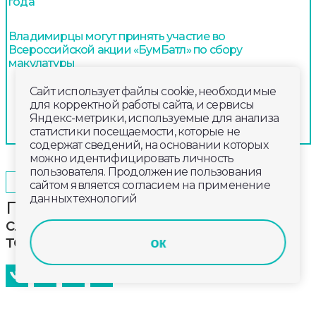
года
Владимирцы могут принять участие во
Всероссийской акции «БумБатл» по сбору
макулатуры
Сайт использует файлы cookie, необходимые
для корректной работы сайта, и сервисы
Яндекс-метрики, используемые для анализа
статистики посещаемости, которые не
содержат сведений, на основании которых
можно идентифицировать личность
пользователя. Продолжение пользования
2025-04-19
15:33
ПРОИСШЕСТВИЯ
сайтом является согласием на применение
данных технологий
Прямую трансляцию пасхальной
службы во Владимире проведет
телеканал Губерния-33
ок