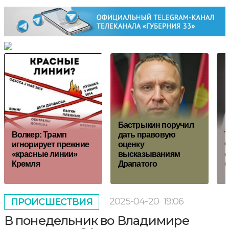
Бастрыкин поручил
Волкер: Трамп
дать правовую
Т
игнорирует прежние
оценку
Ф
«красные линии»
высказываниям
с
Кремля
Драпатого
2025-04-20
19:06
ПРОИСШЕСТВИЯ
В понедельник во Владимире