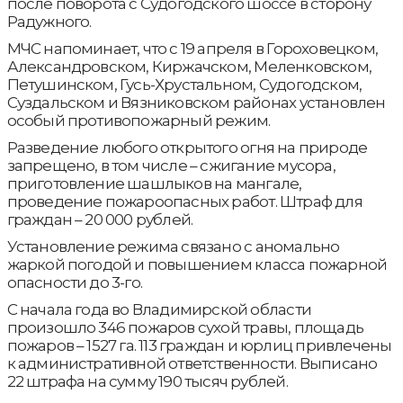
после поворота с Судогодского шоссе в сторону
Радужного.
МЧС напоминает, что с 19 апреля в Гороховецком,
Александровском, Киржачском, Меленковском,
Петушинском, Гусь-Хрустальном, Судогодском,
Суздальском и Вязниковском районах установлен
особый противопожарный режим.
Разведение любого открытого огня на природе
запрещено, в том числе – сжигание мусора,
приготовление шашлыков на мангале,
проведение пожароопасных работ. Штраф для
граждан – 20 000 рублей.
Установление режима связано с аномально
жаркой погодой и повышением класса пожарной
опасности до 3-го.
С начала года во Владимирской области
произошло 346 пожаров сухой травы, площадь
пожаров – 1527 га. 113 граждан и юрлиц привлечены
к административной ответственности. Выписано
22 штрафа на сумму 190 тысяч рублей.