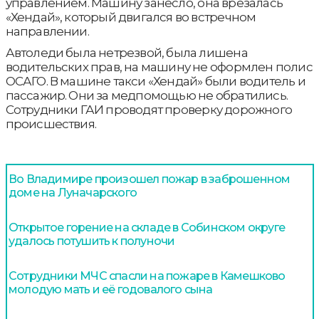
управлением. Машину занесло, она врезалась
«Хендай», который двигался во встречном
направлении.
Автоледи была нетрезвой, была лишена
водительских прав, на машину не оформлен полис
ОСАГО. В машине такси «Хендай» были водитель и
пассажир. Они за медпомощью не обратились.
Сотрудники ГАИ проводят проверку дорожного
происшествия.
Во Владимире произошел пожар в заброшенном
доме на Луначарского
Открытое горение на складе в Собинском округе
удалось потушить к полуночи
Сотрудники МЧС спасли на пожаре в Камешково
молодую мать и её годовалого сына