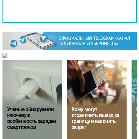
Ученые обнаружили
Кому могут
М
ключевую
ограничить выезд за
б
особенность зарядки
границу и как снять
л
смартфонов
запрет
р