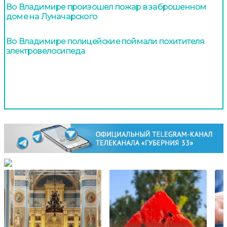
Во Владимире произошел пожар в заброшенном
доме на Луначарского
Во Владимире полицейские поймали похитителя
электровелосипеда