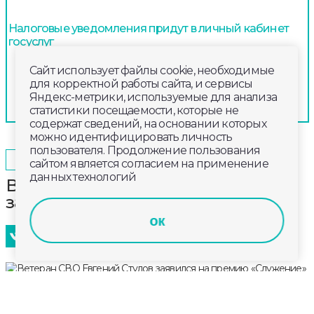
Налоговые уведомления придут в личный кабинет
госуслуг
Сайт использует файлы cookie, необходимые
для корректной работы сайта, и сервисы
Яндекс-метрики, используемые для анализа
статистики посещаемости, которые не
содержат сведений, на основании которых
можно идентифицировать личность
пользователя. Продолжение пользования
2025-11-17
16:30
ПРОИСШЕСТВИЯ
сайтом является согласием на применение
данных технологий
Ветеран СВО Евгений Стулов
заявился на премию «Служение»
ок
Во Владимирской области муниципальные
служащие до 21 ноября могут подать заявки