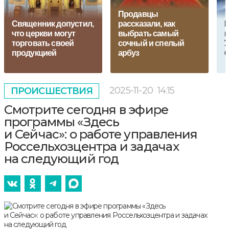
Продавцы
Священник допустил,
рассказали, как
что церкви могут
выбрать самый
г
торговать своей
сочный и спелый
У
продукцией
арбуз
б
2025-11-20
14:15
ПРОИСШЕСТВИЯ
Смотрите сегодня в эфире
программы «Здесь
и Сейчас»: о работе управления
Россельхозцентра и задачах
на следующий год