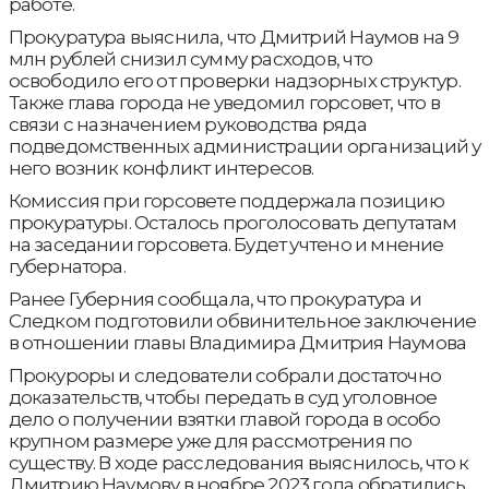
работе.
Прокуратура выяснила, что Дмитрий Наумов на 9
млн рублей снизил сумму расходов, что
освободило его от проверки надзорных структур.
Также глава города не уведомил горсовет, что в
связи с назначением руководства ряда
подведомственных администрации организаций у
него возник конфликт интересов.
Комиссия при горсовете поддержала позицию
прокуратуры. Осталось проголосовать депутатам
на заседании горсовета. Будет учтено и мнение
губернатора.
Ранее Губерния сообщала, что прокуратура и
Следком подготовили обвинительное заключение
в отношении главы Владимира Дмитрия Наумова
Прокуроры и следователи собрали достаточно
доказательств, чтобы передать в суд уголовное
дело о получении взятки главой города в особо
крупном размере уже для рассмотрения по
существу. В ходе расследования выяснилось, что к
Дмитрию Наумову в ноябре 2023 года обратились