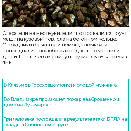
Спасатели на месте увидели, что провалился грунт,
машина кузовом повисла на бетонном кольце.
Сотрудники отряда при помощи домкрата
приподняли автомобиль и под колесо уложили
доски. После чего машину получилось выкатить из
ямы.
В Клязьме в Гороховце утонул молодой мужчина
Во Владимире произошел пожар в заброшенном
доме на Луначарского
Три человека пострадали в результате атаки БПЛА на
склады в Собинском округе