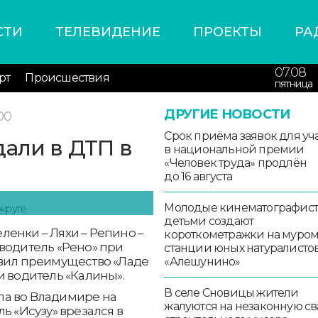
СТИ
ТЕЛЕВИДЕНИЕ
ПРОЕКТЫ
РА
07.08
рт
Происшествия
пятница
ДРУГИЕ НОВОСТИ
00
Срок приёма заявок для уч
дали в ДТП в
в национальной премии
«Человек труда» продлён
до 16 августа
Молодые кинематографист
детьми создают
енки – Ляхи – Репино –
короткометражки на муро
водитель «Рено» при
станции юных натуралисто
авил преимущество «Ладе
«Алешунино»
и водитель «Калины».
В селе Сновицы жители
ла во Владимире на
жалуются на незаконную св
ь «Исузу» врезался в