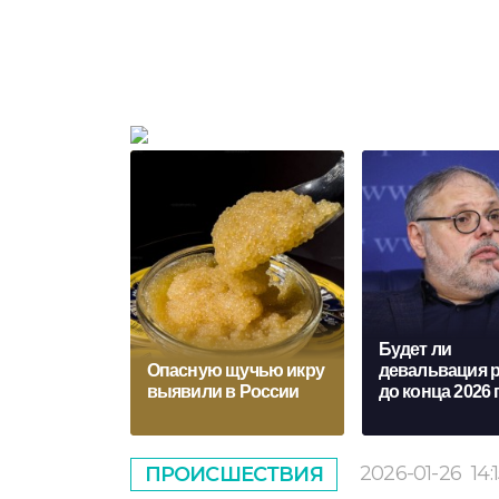
Будет ли
Опасную щучью икру
девальвация 
выявили в России
до конца 2026 
2026-01-26
14:
ПРОИСШЕСТВИЯ