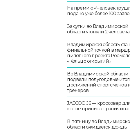
На премию «Человек труда
подано уже более 100 заяво
За сутки во Владимирской
области утонули 2 человека
Владимирская область стан
финальной точкой в маршр
пилотного проекта Росмо
«Кольцо открытий»
Во Владимирской области
подвели полугодовые итог
достижений спортсменов 
тренеров
JAECOO J6 — кроссовер для 
кто не привык ограничиват
В пятницу во Владимирск
области ожидается дождь