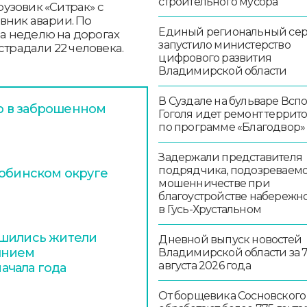
строительного мусора
узовик «Ситрак» с
вник аварии. По
Единый региональный се
а неделю на дорогах
запустило министерство
страдали 22 человека.
цифрового развития
Владимирской области
В Суздале на бульваре Всп
р в заброшенном
Гоголя идет ремонт террит
по программе «Благодвор»
Задержали представителя
подрядчика, подозреваемо
Собинском округе
мошенничестве при
благоустройстве набережн
в Гусь-Хрустальном
ишились жители
Дневной выпуск новостей
янием
Владимирской области за 
августа 2026 года
ачала года
От борщевика Сосновского