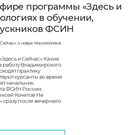
эфире программы «Здесь и
нологиях в обучении,
пускников ФСИН
Здесь и Сейчас»: Какие
в работу Владимирского
оходят практику
твуют курсанты во время
ет начальник
та ФСИН России,
ксей Кочетов. Не
» сразу после вечернего