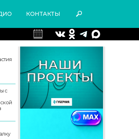
ДИО
КОНТАКТЫ
астия
ы с
мской
в
алку