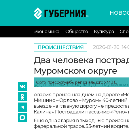
НОВО
Экономика
Общество
Культура
Спо
2026-01-26
14:
ПРОИСШЕСТВИЯ
Два человека постра
Муромском округе
Фото: пресс-службы регионального УМВД
Авария произошла днем на дороге «Мел
Мишино – Орлово – Муром». 40-летний 
выезде на главную дорогу не предост
Калина». Пострадали пассажир «Рено» 
Еще одна авария в выходные произош
федеральной трассе. 53-летний водител