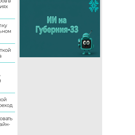
ров в
иях
лку
льном
иткой
а
ь
й
ной
реход
овать
айн-