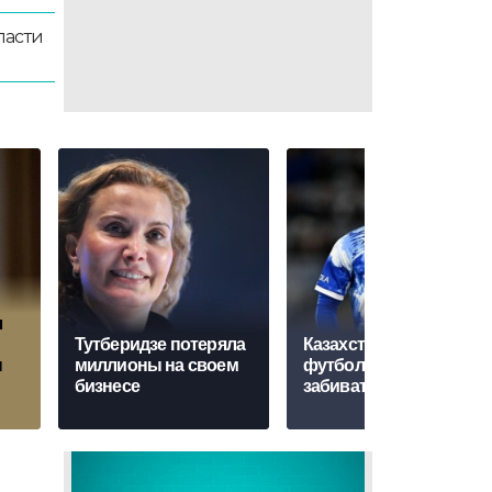
ласти
л
Тутберидзе потеряла
Казахстанский
ы
миллионы на своем
футболист начал
бизнесе
забивать за "Челси"