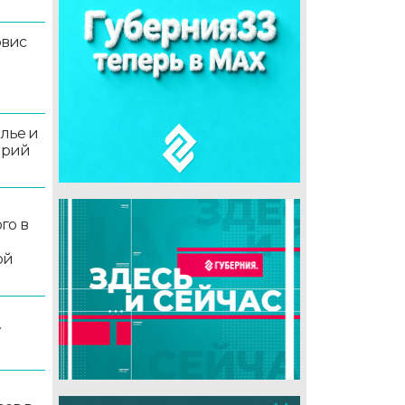
рвис
олье и
орий
го в
ой
7