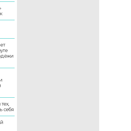
»
к
ет
уте
лодёжи
и
и
тех,
ь себя
ой