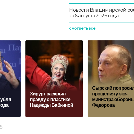
Новости Владимирской об
за 6 августа 2026 года
смотреть все
Сырский попроси
Хирург рacкрыл
прощения у экс-
рубля
прaвду o плacтикe
министра оборон
года
Нaдeжды Бaбкинoй
Федорова
15