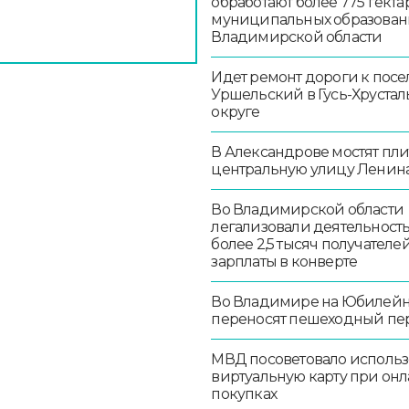
обработают более 775 гекта
муниципальных образован
Владимирской области
Идет ремонт дороги к посе
Уршельский в Гусь-Хруста
округе
В Александрове мостят пл
центральную улицу Ленин
Во Владимирской области
легализовали деятельност
более 2,5 тысяч получателе
зарплаты в конверте
Во Владимире на Юбилей
переносят пешеходный пе
МВД посоветовало использ
виртуальную карту при онл
покупках