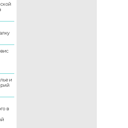
мской
в
алку
рвис
олье и
орий
го в
ой