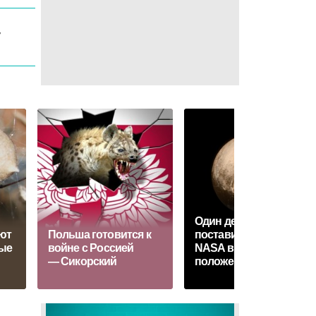
7
Один детский вопрос
ют
Польша готовится к
поставил ученых
ые
войне с Россией
NASA в неловкое
— Сикорский
положение