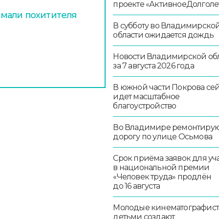
проекте «АктивноеДолголе
мали похитителя
В субботу во Владимирско
области ожидается дождь
Новости Владимирской об
за 7 августа 2026 года
В южной части Покрова се
идет масштабное
благоустройство
Во Владимире ремонтиру
дорогу по улице Осьмова
Срок приёма заявок для уч
в национальной премии
«Человек труда» продлён
до 16 августа
Молодые кинематографист
детьми создают