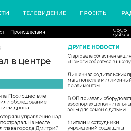
СТИ
ТЕЛЕВИДЕНИЕ
ПРОЕКТЫ
РА
08.08
рт
Происшествия
суббота
ДРУГИЕ НОВОСТИ
6
Стартовала областная акци
л в центре
«Помоги собраться в школу!
Лишенная родительских п
мать погасила миллионный
по алиментам
ыта. Происшествие
В ОП призвали оборудоват
дили обследование
аэропортах дополнительн
анием дрона.
зоны для семей с детьми
потеряли управление над
 пострадал. На месте
Жители и сотрудники
учреждений соцзащиты
л глава города Дмитрий