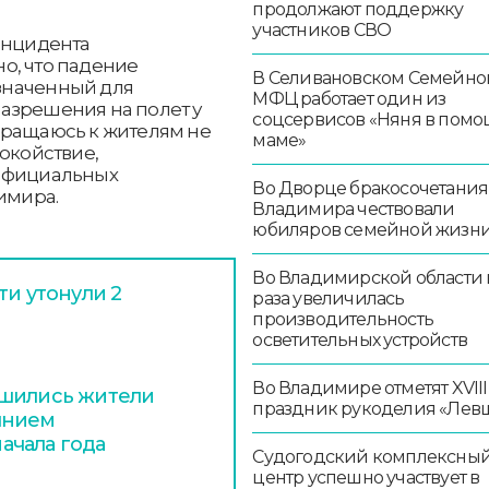
продолжают поддержку
участников СВО
инцидента
о, что падение
В Селивановском Семейно
значенный для
МФЦ работает один из
азрешения на полет у
соцсервисов «Няня в помо
бращаюсь к жителям не
маме»
покойствие,
 официальных
Во Дворце бракосочетания
димира.
Владимира чествовали
юбиляров семейной жизн
Во Владимирской области в
ти утонули 2
раза увеличилась
производительность
осветительных устройств
Во Владимире отметят XVIII
ишились жители
праздник рукоделия «Лев
янием
ачала года
Судогодский комплексны
центр успешно участвует в