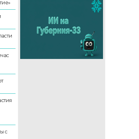
тие»
й
ласти
йчас
ют
астия
ы с