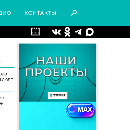
ДИО
КОНТАКТЫ
я
»
рав
 долг
ь в
ые