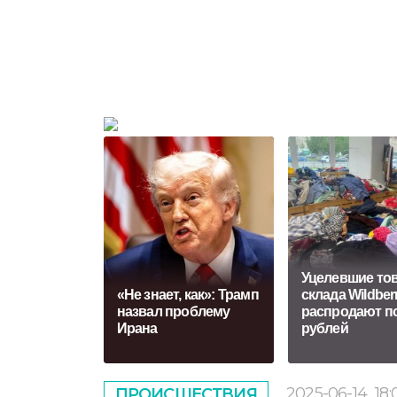
Уцелевшие то
«Не знает, как»: Трамп
склада Wildber
назвал проблему
распродают по
Ирана
рублей
2025-06-14
18:
ПРОИСШЕСТВИЯ