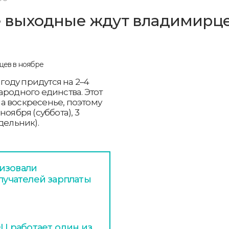
 выходные ждут владимирце
оду придутся на 2–4
ародного единства. Этот
а воскресенье, поэтому
оября (суббота), 3
дельник).
изовали
олучателей зарплаты
 работает один из