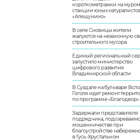
короткометражки на муро
станции юных натуралисто
«Алешунино»
В селе Сновицы жители
жалуются на незаконную св
строительного мусора
Единый региональный се
запустило министерство
цифрового развития
Владимирской области
В Суздале на бульваре Всп
Гоголя идет ремонт террит
по программе «Благодвор»
Задержали представителя
подрядчика, подозреваемо
мошенничестве при
благоустройстве набережн
в Гусь-Хрустальном