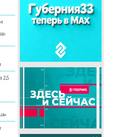
м
щь
и
 2,5
ша»
й