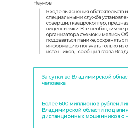
Наумов.
В ходе выяснения обстоятельств 
специальными служба установлен
совершил квадрокоптер, предна
видеосъемки. Все необходимые р
организатора съемок имелись. О
поддаваться панике, сохранять с
информацию получать только из
источников, - сообщил глава Вла
За сутки во Владимирской облас
человека
Более 600 миллионов рублей л
Владимирской области под вли
дистанционных мошенников с н