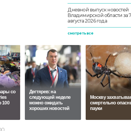
Дневной выпуск новостей
Владимирской области за 
августа 2026 года
смотреть все
вары со
Дегтярев: на
ries
следующей неделе
Москву захватыва
 100
можно ожидать
смертельно опасн
хороших новостей
пауки
00