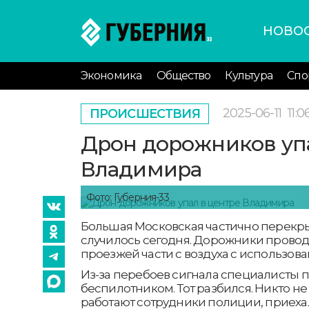
НОВО
Экономика
Общество
Культура
Спо
2025-06-11
11:0
ПРОИСШЕСТВИЯ
Дрон дорожников упа
Владимира
Фото: Губерния-33
Большая Московская частично перекр
случилось сегодня. Дорожники прово
проезжей части с воздуха с использов
Из-за перебоев сигнала специалисты 
беспилотником. Тот разбился. Никто не
работают сотрудники полиции, приеха