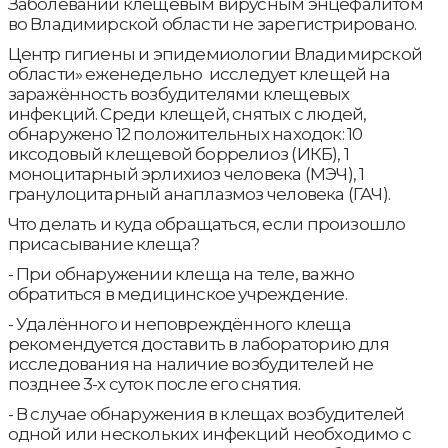
Заболеваний клещевым вирусным энцефалитом
во Владимирской области не зарегистрировано.
Центр гигиены и эпидемиологии Владимирской
области» еженедельно исследует клещей на
заражённость возбудителями клещевых
инфекций. Среди клещей, снятых с людей,
обнаружено 12 положительных находок: 10
иксодовый клещевой боррелиоз (ИКБ), 1
моноцитарный эрлихиоз человека (МЭЧ), 1
гранулоцитарный анаплазмоз человека (ГАЧ).
Что делать и куда обращаться, если произошло
присасывание клеща?
- При обнаружении клеща на теле, важно
обратиться в медицинское учреждение.
- Удалённого и неповреждённого клеща
рекомендуется доставить в лабораторию для
исследования на наличие возбудителей не
позднее 3-х суток после его снятия.
- В случае обнаружения в клещах возбудителей
одной или нескольких инфекций необходимо с