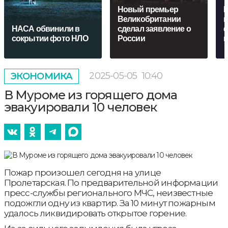
Новый премьер
Ц
Великобритании
н
НАСА обвинили в
сделал заявление о
сокрытии фото НЛО
России
н
2025-05-05
10:40
ЭКОНОМИКА
В Муроме из горящего дома
эвакуировали 10 человек
Пожар произошел сегодня на улице
Пролетарская. По предварительной информации
пресс-службы регионального МЧС, неизвестные
подожгли одну из квартир. За 10 минут пожарным
удалось ликвидировать открытое горение.