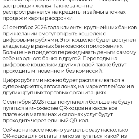
застройщик жилья. Также закон не
распространяется на кредиты и займы в точках
продаж и карты рассрочки.
С 1 сентября 2026 года клиенты крупнейших банков
при желании смогут открыть кошелек с
цифровыми рублями. Этот кошелек будет доступен
владельцу в разных банковских приложениях.
Больше не придется перекидывать деньги самому
себе из одного банка в другой. Переводы на
цифровые кошельки других людей также будут
проходить мгновенно и без комиссий.
Цифрорублями можно будет расплачиваться в
супермаркетах, автосалонах, на маркетплейсах и в
других крупных торговых организациях.
С сентября 2026 года покупатели больше не будут
путаться в множестве QR-кодов на кассе: все
платежи в магазинах и салонах услуг будут
проходить через единый QR-код.
Сейчас на кассе можно увидеть сразу насколько
QR-кодов для оплаты, легко запутаться, какой из