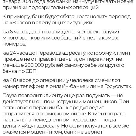
января 2026 года все банки начнут учитывать новые
признаки подозрительных операций.
К примеру, банк будет обязан остановить перевод
на 48 часов в следующих ситуациях:
•за 6 часов до отправки денег человек получил
много звонков или сообщений с незнакомых
номеров;
•за 24 часа до перевода адресату, которому клиент
прежде не отправлял деньги, он перекинул не
меньше 200 000 рублей самому себе из другого
банка по СБП;
•за 48 часов до операции у человека сменился
номер телефона в онлайн-банке или на Госуслугах.
Пауза позволит клиенту еще раз подумать — не
действует ли он по инструкции мошенников. При
остановке операции банк предупредит
отправителя о возможном риске. Клиент вправе
настоять на немедленном переводе — тогда
деньги уйдут адресату. Но если получатель все же
окажется мошенником, банк не вернет