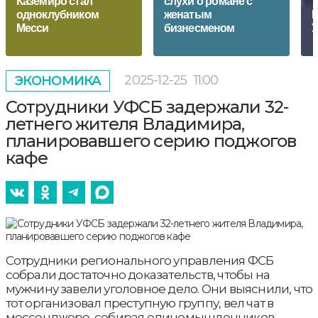
Каземиро стал
слухи о романе с
одноклубником
женатым
И
Месси
бизнесменом
У
2025-12-25
11:00
ЭКОНОМИКА
Сотрудники УФСБ задержали 32-
летнего жителя Владимира,
планировавшего серию поджогов
кафе
Сотрудники регионального управления ФСБ
собрали достаточно доказательств, чтобы на
мужчину завели уголовное дело. Они выяснили, что
тот организовал преступную группу, вел чат в
мессенджере, собирая единомышленников,