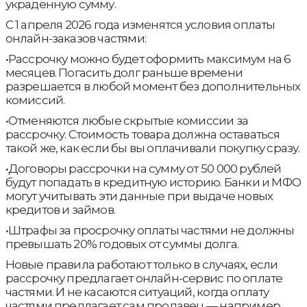
украденную сумму.
С 1 апреля 2026 года изменятся условия оплаты
онлайн-заказов частями:
•Рассрочку можно будет оформить максимум на 6
месяцев. Погасить долг раньше времени
разрешается в любой момент без дополнительных
комиссий.
•Отменяются любые скрытые комиссии за
рассрочку. Стоимость товара должна оставаться
такой же, как если бы вы оплачивали покупку сразу.
•Договоры рассрочки на сумму от 50 000 рублей
будут попадать в кредитную историю. Банки и МФО
могут учитывать эти данные при выдаче новых
кредитов и займов.
•Штрафы за просрочку оплаты частями не должны
превышать 20% годовых от суммы долга.
Новые правила работают только в случаях, если
рассрочку предлагает онлайн-сервис по оплате
частями. И не касаются ситуаций, когда оплату
частями предлагает сам продавец — например,