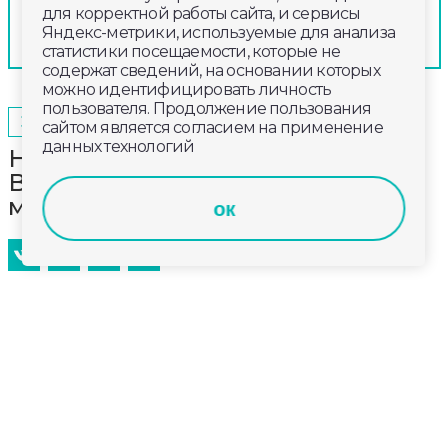
для корректной работы сайта, и сервисы
Яндекс-метрики, используемые для анализа
статистики посещаемости, которые не
содержат сведений, на основании которых
можно идентифицировать личность
пользователя. Продолжение пользования
2025-12-25
10:31
ЭКОНОМИКА
сайтом является согласием на применение
данных технологий
На переходах на магистралях
Владимира заиграли новогодние
мелодии
ок
Центр управления городскими дорогами
загрузили в информаторы на пешеходных
переходах новогодние песни. Жители уже
услышали их на проспекте Ленина, Большой
Московской, Чайковского, Суздальском проспекте.