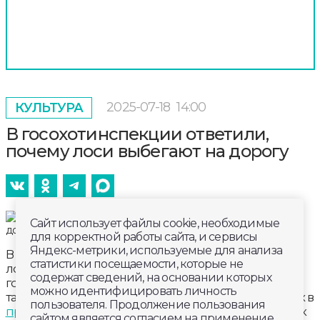
2025-07-18
14:00
КУЛЬТУРА
В госохотинспекции ответили,
почему лоси выбегают на дорогу
Сайт использует файлы cookie, необходимые
для корректной работы сайта, и сервисы
Яндекс-метрики, используемые для анализа
В мае-июне каждого года есть два периода, когда
статистики посещаемости, которые не
лоси регулярно выбегают на проезжую часть как
содержат сведений, на основании которых
городских, так и межмуниципальных дорог, а
можно идентифицировать личность
также автобанов и скоростных магистралей. О них в
пользователя. Продолжение пользования
программе «Здесь и сейчас»
рассказал начальник
сайтом является согласием на применение