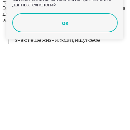
госохотинспекции Владимирской области
данных технологий
Валерий Куфтин. Только в мае 20 лосей погибли на
дорогах. Почти все – молодняк. С начала года
зарегистрировано 40 ДТП с участием лосей.
ок
Когда животное приносит потомство,
отгоняет от себя телят прошлого года. Не
знают еще жизни, ходят, ищут себе
территорию. 90% ДТП – с молодыми. Не
только комар, но и носоглоточный овод
досаждают лосей, отчего лоси выбегают в
город и на дороги, - рассказывает
начальник госохотинспекции
Владимирской области Валерий Куфтин.
Развитие транспортной и дорожной
инфраструктуры тоже дезориентирует животных.
Даже сетки и заборы на магистралях порой не
спасают.