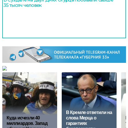
35 тысяч человек
В Кремле ответили на
Куда исчезли 40
слова Мерца о
И
миллиардов. Запад
гарантиях
т