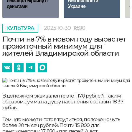
обманул Украину с
безопасности
н
деньгами
Украине
с
2025-10-30
18:00
КУЛЬТУРА
Почти на 7% в новом году вырастет
прожиточный минимум для
жителей Владимирской области
В денежном эквиваленте это 1 170 рублей. Таким
образом сумма на душу населения составит 18 371
рубль.
Тем, кто может и готов трудиться, положено чуть
более 20 тысяч рублей. Почти 15 800 для
пенсионеров и 17 820 - для детей. А вот