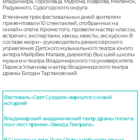
Владимира, Гороховца, Мурома, Коврова, Меленок,
Радужного, Судогодского округа.
В течение трёх фестивальных дней зрителям
презентовали 10 спектаклей, отобранных на
онлайн-этапе. Кроме того, провели мастер-классы,
встречи с экспертами, квизы, квесты, экскурсии. В
составе жюри – руководитель режиссёрского
управления Детского музыкального театра юного
актёра Майрбек Матаев, директор Высшей школы
музыки и театра Владимирского госуниверситета
Лариса Ульянова и актёр Владимирского театра
драмы Богдан Тартаковский.
Фестиваль «Свет Суздаля» вернулся с новой
историей
Владимирский академический театр драмы попал в
лонг-лист премии «Звезда Театрала»
В Суздале на двух Днях Огурца побывали свыше