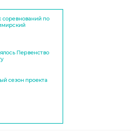
 соревнований по
димирский
оялось Первенство
ту
ый сезон проекта