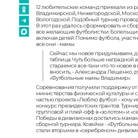
12 любительских команд приехали из р
Владимирской, Нижегородской, Моско
Вологодской. Подобный турнир проводя
В этот раз удалось сформировать и сбо
все желающие футболистки. Болельщик
включая детей. Помимо футбола, участн
все они - мамы.
Сейчас мы новое придумываем, д
таблица. Чуть больше наградной а
стараемся всё-таки что-то новое 
вносить, - Александра Лещенко, 
«Футбольные мамы Владимир».
Соревнования получили поддержку от
министерства физической культуры и сп
частью проекта «Люблю футбол – хочу и
конкурс президентских грантов. Турнир
групповой и плей-офф в «золотом» и «с
Победы в дивизионах достались мамам
сборной турнира. Хозяйки - «Футбольн
стали вторыми в «серебряном» дивизи