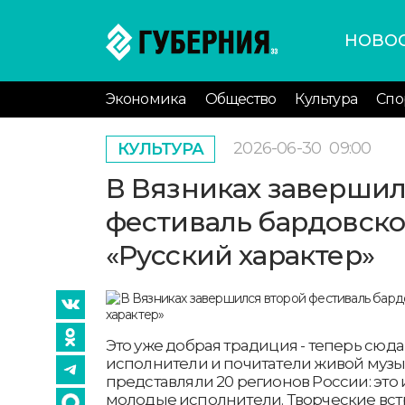
НОВО
Экономика
Общество
Культура
Спо
2026-06-30
09:00
КУЛЬТУРА
В Вязниках завершил
фестиваль бардовск
«Русский характер»
Это уже добрая традиция - теперь сюда
исполнители и почитатели живой музык
представляли 20 регионов России: это 
молодые исполнители. Творческие вст