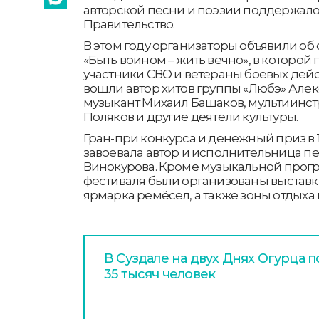
авторской песни и поэзии поддержало
Правительство.
В этом году организаторы объявили об
«Быть воином – жить вечно», в которой
участники СВО и ветераны боевых дейс
вошли автор хитов группы «Любэ» Алек
музыкант Михаил Башаков, мультиинс
Поляков и другие деятели культуры.
Гран-при конкурса и денежный приз в 
завоевала автор и исполнительница пе
Винокурова. Кроме музыкальной прог
фестиваля были организованы выставк
ярмарка ремёсел, а также зоны отдыха
В Суздале на двух Днях Огурца 
35 тысяч человек