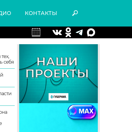
ДИО
КОНТАКТЫ
тех,
ь себя
ой
ласти
она
е