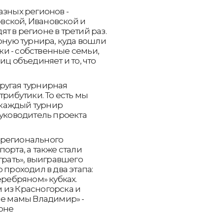
азных регионов -
вской, Ивановской и
т в регионе в третий раз.
рную турнира, куда вошли
и - собственные семьи,
иц объединяет и то, что
ругая турнирная
трибутики. То есть мы
в каждый турнир
руководитель проекта
 регионального
орта, а также стали
грать», выигравшего
 проходил в два этапа:
еребряном» кубках.
 из Красногорска и
ые мамы Владимир» -
оне