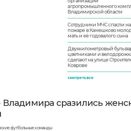
организации
агропромышленного комп
Владимирской области
Сотрудники МЧС спасли на
пожаре в Камешково моло
мать и её годовалого сына
Двухкилометровый бульвар
цветниками и велодорож
сделают на улице Строител
Коврове
смотреть все
е Владимира сразились женс
ы