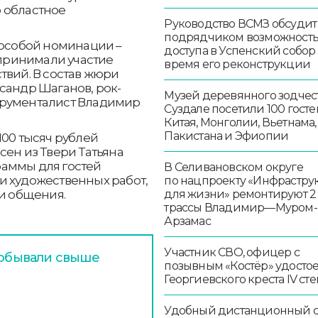
 областное
Руководство ВСМЗ обсудит
подрядчиком возможност
 особой номинации –
доступа в Успенский собор
 принимали участие
время его реконструкции
твий. В состав жюри
сандр Шаганов, рок-
Музей деревянного зодчест
трументалист Владимир
Суздале посетили 100 госте
Китая, Монголии, Вьетнама,
Пакистана и Эфиопии
100 тысяч рублей
сен из Твери Татьяна
раммы для гостей
В Селивановском округе
и художественных работ,
по нацпроекту «Инфрастру
 и общения.
для жизни» ремонтируют 2
трассы Владимир—Муром-
Арзамас
Участник СВО, офицер с
побывали свыше
позывным «Костёр» удосто
Георгиевского креста IV ст
Удобный дистанционный 