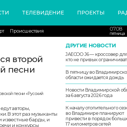
СТИ
ТЕЛЕВИДЕНИЕ
ПРОЕКТЫ
РА
07.08
рт
Происшествия
пятница
ДРУГИЕ НОВОСТИ
JAECOO J6 — кроссовер для 
ся второй
кто не привык ограничиват
ой песни
В пятницу во Владимирск
области ожидается дождь
Новости Владимирской об
за 6 августа 2026 года
К началу отопительного сез
 едут авторы,
во Владимире планируют
и. В этот раз музыканты
привести в порядок больш
и известные барды, и
17 километров сетей
речи и конкурсы