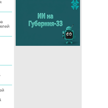
я
ра
телей
6
ей
д