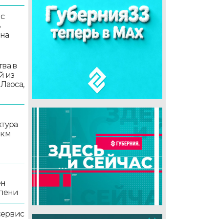
 с
ь
 на
ва в
й из
 Лаоса,
ктура
 км
ен
епени
сервис