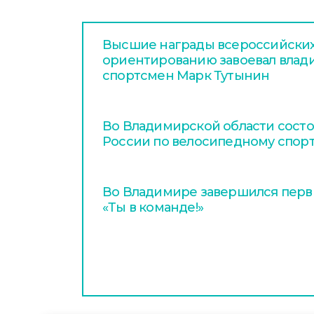
Высшие награды всероссийских
ориентированию завоевал вла
спортсмен Марк Тутынин
Во Владимирской области сост
России по велосипедному спор
Во Владимире завершился перв
«Ты в команде!»