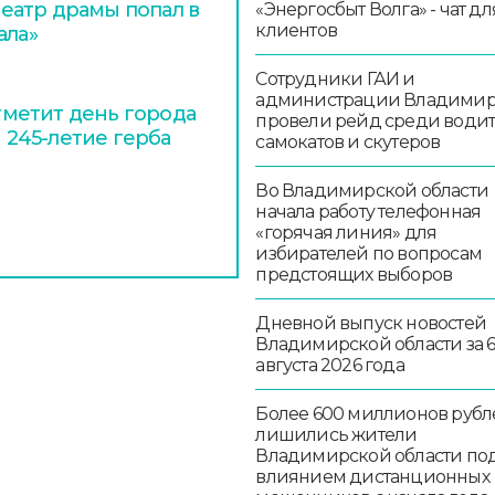
еатр драмы попал в
«Энергосбыт Волга» - чат дл
клиентов
ала»
Сотрудники ГАИ и
администрации Владими
отметит день города
провели рейд среди води
и 245-летие герба
самокатов и скутеров
Во Владимирской области
начала работу телефонная
«горячая линия» для
избирателей по вопросам
предстоящих выборов
Дневной выпуск новостей
Владимирской области за 
августа 2026 года
Более 600 миллионов рубл
лишились жители
Владимирской области по
влиянием дистанционных