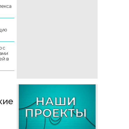
лекса
дую
 с
ками
ей в
кие