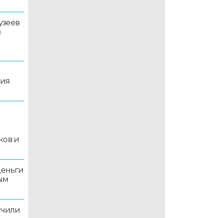
узеев
в
ция
й
ков и
деньги
ым
учили