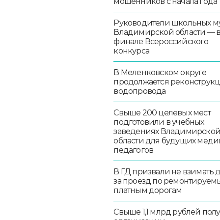
мошенников с начала года
Руководители школьных м
Владимирской области — 
финале Всероссийского
конкурса
В Меленковском округе
продолжается реконструк
водопровода
Свыше 200 целевых мест
подготовили в учебных
заведениях Владимирско
области для будущих меди
педагогов
В ГД призвали не взимать 
за проезд по ремонтируем
платным дорогам
Свыше 1,1 млрд рублей пол