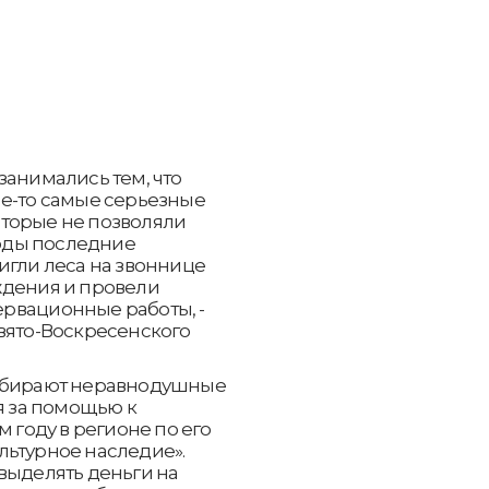
занимались тем, что
ие-то самые серьезные
торые не позволяли
годы последние
игли леса на звоннице
ждения и провели
рвационные работы, -
вято-Воскресенского
собирают неравнодушные
я за помощью к
м году в регионе по его
льтурное наследие».
выделять деньги на