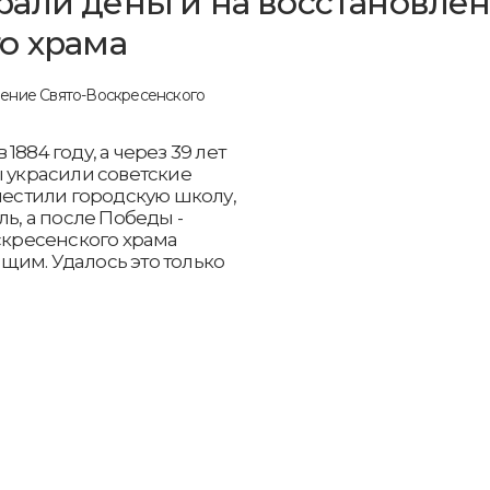
али деньги на восстановле
о храма
884 году, а через 39 лет
ы украсили советские
зместили городскую школу,
ль, а после Победы -
оскресенского храма
щим. Удалось это только