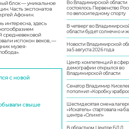
Во Владимирской области
льный блок — уникальное
состоялось Первенство Ро
ин. Часть экспонатов
по велосипедному спорту
ергей Афонин.
нь интересна, здесь
В четверг во Владимирско
многообразием
области будет солнечно и 
й средневековой
овали испокон веков, —
Новости Владимирской об
дник музея-
за 5 августа 2026 года
лобода».
Центр компетенций в сфер
демографии открылся во
Владимирской области
лся с новой
Сенатор Владимир Киселе
пополнил «Коробку храбро
Шестидесятая смена лагер
побывали свыше
«Искатель» стартовала на ба
центра «Олимп»
В областном Центре БДД