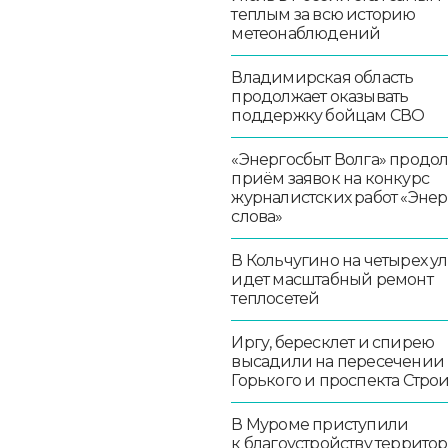
теплым за всю историю
метеонаблюдений
Владимирская область
продолжает оказывать
поддержку бойцам СВО
«Энергосбыт Волга» продо
приём заявок на конкурс
журналистских работ «Эне
слова»
В Кольчугино на четырех у
идет масштабный ремонт
теплосетей
Иргу, бересклет и спирею
высадили на пересечении
Горького и проспекта Стро
В Муроме приступили
к благоустройству террито