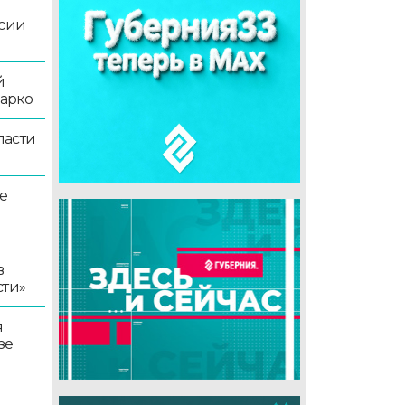
ссии
й
жарко
ласти
е
в
сти»
я
зе