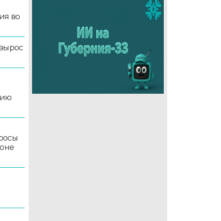
ия во
 вырос
цию
росы
йоне
5