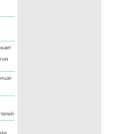
лжает
ргия
лицах
ителей
рии