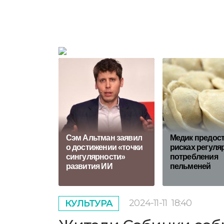
Сэм Альтман заявил
Медик предост
о достижении «точки
рисках регуля
сингулярности»
потребления
развития ИИ
пельменей
2024-11-11
18:40
КУЛЬТУРА