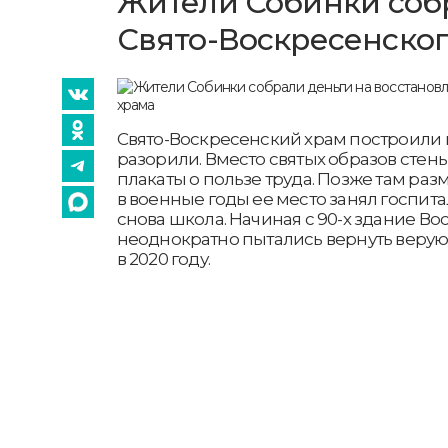
Жители Собинки собр
Свято-Воскресенског
Свято-Воскресенский храм построили в 1
разорили. Вместо святых образов стен
плакаты о пользе труда. Позже там ра
в военные годы ее место занял госпита
снова школа. Начиная с 90-х здание В
неоднократно пытались вернуть верую
в 2020 году.