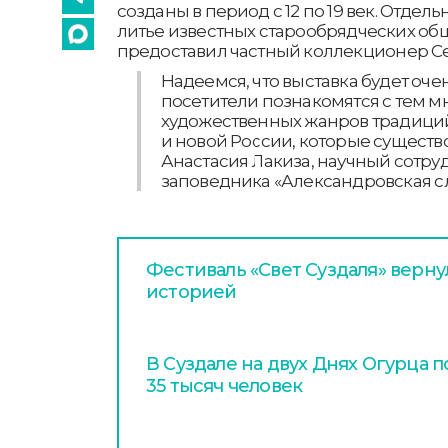
созданы в период с 12 по 19 век. Отде
литье известных старообрядческих общ
предоставил частный коллекционер С
Надеемся, что выставка будет оче
посетители познакомятся с тем 
художественных жанров традици
и новой России, которые существ
Анастасия Лакиза, научный сотру
заповедника «Александровская с
Фестиваль «Свет Суздаля» верну
историей
В Суздале на двух Днях Огурца 
35 тысяч человек