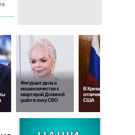
тв
Фигурант дела о
мошенничестве с
В Кремле назвали
ты
квартирой Долиной
отличие России от
а
ушёл в зону СВО
США