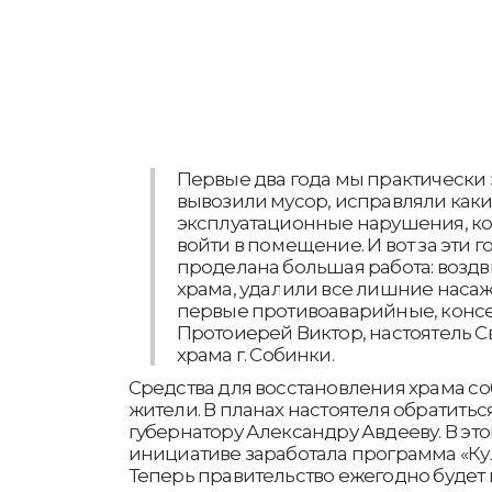
Первые два года мы практически 
вывозили мусор, исправляли как
эксплуатационные нарушения, ко
войти в помещение. И вот за эти 
проделана большая работа: воздв
храма, удалили все лишние наса
первые противоаварийные, консе
Протоиерей Виктор, настоятель С
храма г. Собинки.
Средства для восстановления храма 
жители. В планах настоятеля обратитьс
губернатору Александру Авдееву. В это
инициативе заработала программа «Ку
Теперь правительство ежегодно будет 