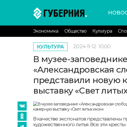
НОВО
Экономика
Общество
Культура
Спо
2024-11-12
10:00
КУЛЬТУРА
В музее-заповедник
«Александровская сл
представили новую 
выставку «Свет литы
В качестве экспонатов представлены 
художественного литья. Все эти кресты