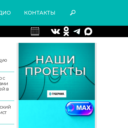
ДИО
КОНТАКТЫ
дую
 с
ками
ей в
ский
ист