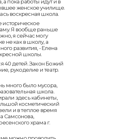
а пока работы идут и в
ывшее женское училище.
ась воскресная школа.
ое историческое
раму. Я вообще раньше
ажно, я сейчас могу
е не как в школу, а
ого развития, - Елена
скресной школы.
я 40 детей. Закон Божий
ие, рукоделие и театр.
нь много было мусора,
разовательная школа.
ирали здесь кабинеты,
большой косметический
ели и в теплое время
на Самсонова,
есенского храма г.
раме можно проводить