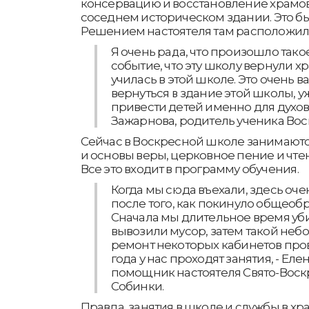
консервацию и восстановление храмов, 
соседнем историческом здании. Это б
Решением настоятеля там расположил
Я очень рада, что произошло так
событие, что эту школу вернули х
училась в этой школе. Это очень в
вернуться в здание этой школы, уж
привести детей именно для духовн
Зажарнова, родитель ученика Во
Сейчас в Воскресной школе занимаютс
и основы веры, церковное пение и чтен
Все это входит в программу обучения.
Когда мы сюда въехали, здесь оче
после того, как покинуло общеоб
Сначала мы длительное время уб
вывозили мусор, затем такой не
ремонт некоторых кабинетов пров
года у нас проходят занятия, - Еле
помощник настоятеля Свято-Воскр
Собинки.
Правда, занятия в школе и службы в х