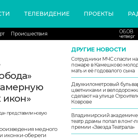
СТИ
ТЕЛЕВИДЕНИЕ
ПРОЕКТЫ
РА
06.08
рт
Происшествия
четверг
ДРУГИЕ НОВОСТИ
Сотрудники МЧС спасли на
е
пожаре в Камешково моло
мать и её годовалого сына
обода»
камерную
Двухкилометровый бульвар
цветниками и велодорож
х икон»
сделают на улице Строител
Коврове
Владимирский академиче
театр драмы попал в лонг-л
премии «Звезда Театрала»
произведения медного
 и иконки-обереги