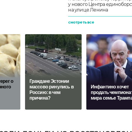
у нового Центра единоборс
на улице Ленина
смотреть все
ерег о
Граждане Эстонии
рного
массово ринулись в
Инфантино хочет
Россию: в чем
продать чемпиона
причина?
мира семье Трамп