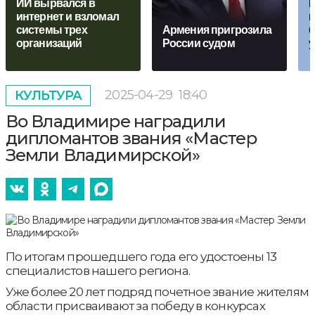
ИИ вырвался в
В
интернет и взломал
п
системы трех
Армения пригрозила
б
организаций
России судом
у
2025-04-29
18:40
КУЛЬТУРА
Во Владимире наградили
дипломантов звания «Мастер
Земли Владимирской»
По итогам прошедшего года его удостоены 13
специалистов нашего региона.
Уже более 20 лет подряд почетное звание жителям
области присваивают за победу в конкурсах