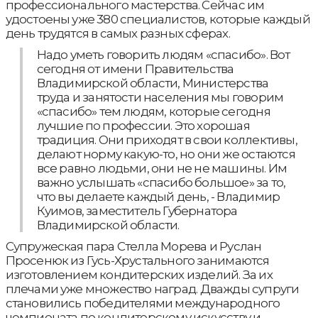
профессионального мастерства. Сейчас им
удостоены уже 380 специалистов, которые каждый
день трудятся в самых разных сферах.
Надо уметь говорить людям «спасибо». Вот
сегодня от имени Правительства
Владимирской области, Министерства
труда и занятости населения мы говорим
«спасибо» тем людям, которые сегодня
лучшие по профессии. Это хорошая
традиция. Они приходят в свои коллективы,
делают норму какую-то, но они же остаются
все равно людьми, они не не машины. Им
важно услышать «спасибо большое» за то,
что вы делаете каждый день, - Владимир
Куимов, заместитель Губернатора
Владимирской области.
Супружеская пара Стелла Морева и Руслан
Просенюк из Гусь-Хрустального занимаются
изготовлением кондитерских изделий. За их
плечами уже множество наград. Дважды супруги
становились победителями международного
чемпионата по кондитерскому искусству и