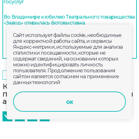
госуслуг
Во Владимире к юбилею Театрального товарищества
«Завод» открылась фотовыставка
Сайт использует файлы cookie, необходимые
для корректной работы сайта, и сервисы
Яндекс-метрики, используемые для анализа
статистики посещаемости, которые не
содержат сведений, на основании которых
можно идентифицировать личность
пользователя. Продолжение пользования
2025-05-03
10:00
КУЛЬТУРА
сайтом является согласием на применение
данных технологий
Камешковские медики
присоединились к Всероссийской
акции «Бессмертный автополк»
ок