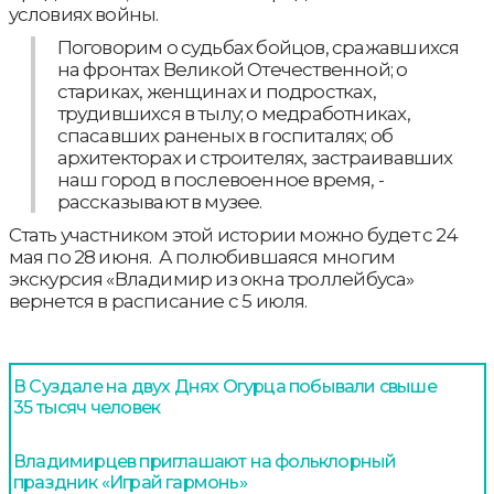
условиях войны.
Поговорим о судьбах бойцов, сражавшихся
на фронтах Великой Отечественной; о
стариках, женщинах и подростках,
трудившихся в тылу; о медработниках,
спасавших раненых в госпиталях; об
архитекторах и строителях, застраивавших
наш город в послевоенное время, -
рассказывают в музее.
Стать участником этой истории можно будет с 24
мая по 28 июня. А полюбившаяся многим
экскурсия «Владимир из окна троллейбуса»
вернется в расписание с 5 июля.
В Суздале на двух Днях Огурца побывали свыше
35 тысяч человек
Владимирцев приглашают на фольклорный
праздник «Играй гармонь»