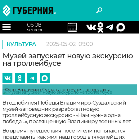
06.08
четверг
2025-05-02
09:00
КУЛЬТУРА
Музей запускает новую экскурсию
на троллейбусе
Фото: Владимиро-Суздальского музея-заповедника
В год юбилея Победы Владимиро-Суздальский
музей-заповедник разработал новую
троллейбусную экскурсию - «Нам нужна одна
победа…», посвященную Владимиру военных лет.
Во время путешествия посетители попытаются
представить, как жил наш город в тяжелейших